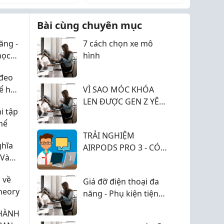
bạn bè lớn trên Zalo giúp
ng
mở rộng tệp kh...
Bài cùng chuyên mục
ăng -
7 cách chọn xe mô
học
hình
đeo
để hợp
VÌ SAO MÓC KHÓA
LEN ĐƯỢC GEN Z YÊU
i tập
THÍCH?
hể
TRẢI NGHIỆM
ghĩa
AIRPODS PRO 3 - CÓ
 Và
ĐÁNG NÂNG CẤP?
dmade
 về
Giá đỡ điện thoại đa
Theory
năng - Phụ kiện tiện
ích cho học tập, làm
 HÀNH
việc và giải trí