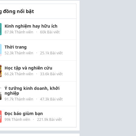
 đồng nổi bật
Kinh nghiệm hay hữu ích
87.9k Thành viên
·
60k Bài viết
Thời trang
52.3k Thành viên
·
25.1k Bài viết
Học tập và nghiên cứu
66.2k Thành viên
·
33.6k Bài viết
Ý tưởng kinh doanh, khởi
nghiệp
91.7k Thành viên
·
47.3k Bài viết
Đọc báo giùm bạn
99k Thành viên
·
221.9k Bài viết