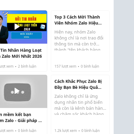
Top 3 Cách Mời Thành
Viên Nhóm Zalo Hiệu
Quả
Hiện nay, nhóm Zalo
không chỉ là nơi trao đổi
thông tin mà còn trở
thành “tệp khách hàng
 Tin Nhắn Hàng Loạt
riêng” của rất nhiều chủ
n Zalo Mới Nhất 2026
shop, doanh nghiệp và
ượt xem
2
bình luận
157
lượt xem
0
bình luận
cá nhân kinh doanh
online. Một nhóm đông
thành viên, đúng khách
Cách Khắc Phục Zalo Bị
...
Đầy Bạn Bè Hiệu Quả
Zalo Kết Bạn Tối Đa Bao
Zalo không chỉ là ứng
Nhiêu Người
dụng nhắn tin phổ biến
mà còn là kênh bán hàng
và chăm sóc khách hàng
n mềm kết bạn
được nhiều cá nhân,
m Zalo - Giải pháp tự
doanh nghiệp khai thác.
g kết nối khách
ượt xem
0
bình luận
1.2k
lượt xem
0
bình luận
Việc xây dựng danh sách
g tiềm năng nhanh