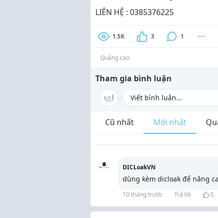
LIÊN HỆ : 0385376225
1.5K
3
1
Quảng cáo
Tham gia bình luận
Cũ nhất
Mới nhất
Qu
DICLoakVN
dùng kèm dicloak để nâng c
10 tháng trước
Trả lời
0