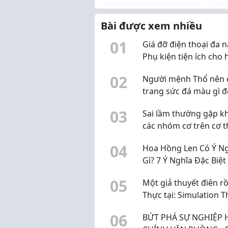
vững. Bên cạnh Facebook
chó
hay TikTok, Zalo đan...
Bài được xem nhiều
0
1
Giá đỡ điện thoại đa n
Phụ kiện tiện ích cho 
tập, làm việc và giải trí
0
2
Người mệnh Thổ nên 
trang sức đá màu gì 
phong thủy?
0
3
Sai lầm thường gặp kh
các nhóm cơ trên cơ t
0
4
Hoa Hồng Len Có Ý N
Gì? 7 Ý Nghĩa Đặc Biệt
Gợi Ý Quà Tặng Han
0
5
Một giả thuyết điên rồ
Thực tại: Simulation 
0
6
BỨT PHÁ SỰ NGHIỆP