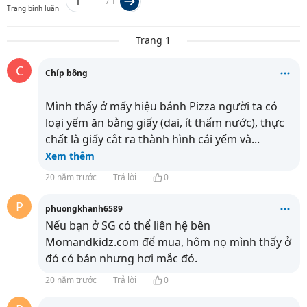
/
1
Trang bình luận
Trang 1
C
Chíp bông
Mình thấy ở mấy hiệu bánh Pizza người ta có
loại yếm ăn bằng giấy (dai, ít thấm nước), thực
chất là giấy cắt ra thành hình cái yếm và
...
Xem thêm
20 năm trước
Trả lời
0
P
phuongkhanh6589
Nếu bạn ở SG có thể liên hệ bên
Momandkidz.com để mua, hôm nọ mình thấy ở
đó có bán nhưng hơi mắc đó.
20 năm trước
Trả lời
0