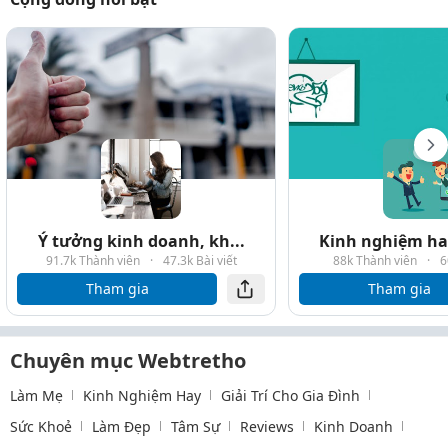
Ý tưởng kinh doanh, kh...
Kinh nghiệm hay
91.7k Thành viên
·
47.3k Bài viết
88k Thành viên
·
6
Tham gia
Tham gia
Chuyên mục Webtretho
Làm Mẹ
Kinh Nghiệm Hay
Giải Trí Cho Gia Đình
Sức Khoẻ
Làm Đẹp
Tâm Sự
Reviews
Kinh Doanh