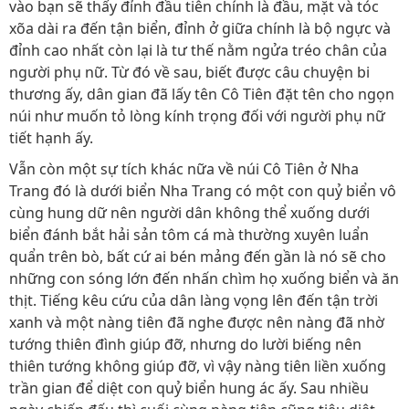
vào bạn sẽ thấy đỉnh đầu tiên chính là đầu, mặt và tóc
xõa dài ra đến tận biển, đỉnh ở giữa chính là bộ ngực và
đỉnh cao nhất còn lại là tư thế nằm ngửa tréo chân của
người phụ nữ. Từ đó về sau, biết được câu chuyện bi
thương ấy, dân gian đã lấy tên Cô Tiên đặt tên cho ngọn
núi như muốn tỏ lòng kính trọng đối với người phụ nữ
tiết hạnh ấy.
Vẫn còn một sự tích khác nữa về núi Cô Tiên ở Nha
Trang đó là dưới biển Nha Trang có một con quỷ biển vô
cùng hung dữ nên người dân không thể xuống dưới
biển đánh bắt hải sản tôm cá mà thường xuyên luẩn
quẩn trên bò, bất cứ ai bén mảng đến gần là nó sẽ cho
những con sóng lớn đến nhấn chìm họ xuống biển và ăn
thịt. Tiếng kêu cứu của dân làng vọng lên đến tận trời
xanh và một nàng tiên đã nghe được nên nàng đã nhờ
tướng thiên đình giúp đỡ, nhưng do lười biếng nên
thiên tướng không giúp đỡ, vì vậy nàng tiên liền xuống
trần gian để diệt con quỷ biển hung ác ấy. Sau nhiều