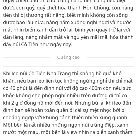
ngày chiến đấu thì cuối cùng nàng tiên cũng tiêu diệt
được con quỷ, quỷ chết hóa thành Hòn Chồng, còn nàng
tiên thì bị thương rất nặng, biết mình không còn sống
được bao lâu nữa, nàng nằm xuống nghỉ ngơi và ngước
mắt nhìn biển xanh dần trở lại, bình yên quay trở lại với
dân làng, nàng nhắm mắt và ngủ yên mãi mãi hóa thành
dãy núi Cô Tiên như ngày nay.
Quảng cáo
Khi leo núi Cô Tiên Nha Trang thì không hề quá khó
khăn, nếu bạn leo liên tục không ngừng nghỉ thì chỉ mất
có 40 phút là đến đỉnh núi với độ cao 400m còn nếu sức
khỏe không cho phép nghỉ nhiều trên đường đi thì có
khi 2 giờ đồng hồ mới đến nơi. Nhưng bù lại khi leo đến
đỉnh bạn sẽ hoàn toàn quên đi cái sự mệt nhọc bởi bị
choáng ngợp với khung cảnh thiên nhiên xung quanh.
Một bên là rất nhiều những ngọn núi trùng điệp, xanh
mướt một màu, một bên là view nhìn ra biển xanh thẳm