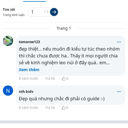
Tìm tới
/
1
Trang bình luận
Trang 1
tomorow123
đẹp thiệt... nếu muốn đi kiểu tự túc theo nhóm
thì chắc chưa được ha.. Thấy ít mọi người chia
sẻ về kinh nghiệm leo núi ở đây quá.. em
...
Xem thêm
8 năm trước
Trả lời
0
N
nth.bidv
Đẹp quá nhưng chắc đi phải có guide :-)
8 năm trước
Trả lời
0