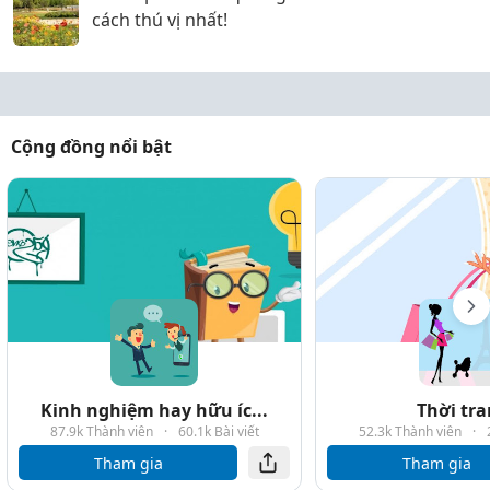
cách thú vị nhất!
Cộng đồng nổi bật
Kinh nghiệm hay hữu íc...
Thời tr
87.9k Thành viên
·
60.1k Bài viết
52.3k Thành viên
·
Tham gia
Tham gia