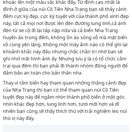
khoác lên một màu sắc khác đấy. Từ đỉnh cao nhất là
đỉnh ở giữa của núi Cô Tiên Nha Trang bạn sẽ thấy cảnh
đêm cực kỳ đẹp, cực kỳ tuyệt vời của thành phố xinh đẹp
này, tất cả mọi nơi được lên đèn đường lung linh,cả ánh
đèn từ xe cộ đi lại tấp nập nữa và cả biển Nha Trang
huyền ảo trong đêm, không ồn ào sóng vỗ mà mặt biển
vô cùng yên lặng. Không một máy ảnh nào có thể ghi lại
khoảnh khắc này đâu nhưng chắc chắn trí nhớ bạn sẽ
ghi nhớ mãi hình ảnh ấy. Nhưng lưu ý là có tổ chức cắm
trại qua đêm thì bạn phải đi thành nhóm đông người để
đảm bảo an toàn cho bản thân nha.
Thay vì tắm biển hay tham quan những thắng cảnh đẹp
của Nha Trang thì bạn có thể tham quan núi Cô Tiên
tuyệt đẹp này để ngắm nhìn thành phố biển ở một góc
nhìn khác đẹp hơn, lung linh hơn, tươi mới hơn và dĩ
nhiên bạn cũng sẽ thấy thích thú với trải nghiệm leo núi
thú vị này đấy.