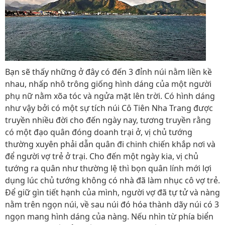
Bạn sẽ thấy những ở đây có đến 3 đỉnh núi nằm liền kề
nhau, nhấp nhô trông giống hình dáng của một người
phụ nữ nằm xõa tóc và ngửa mặt lên trời. Có hình dáng
như vậy bởi có một sự tích núi Cô Tiên Nha Trang được
truyền nhiều đời cho đến ngày nay, tương truyền rằng
có một đạo quân đóng doanh trại ở, vị chủ tướng
thường xuyên phải dẫn quân đi chinh chiến khắp nơi và
để người vợ trẻ ở trại. Cho đến một ngày kia, vị chủ
tướng ra quân như thường lệ thì bọn quân lính mới lợi
dụng lúc chủ tướng không có nhà đã làm nhục cô vợ trẻ.
Để giữ gìn tiết hạnh của mình, người vợ đã tự tử và nàng
nằm trên ngọn núi, về sau núi đó hóa thành dãy núi có 3
ngọn mang hình dáng của nàng. Nếu nhìn từ phía biển