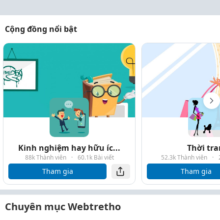
Cộng đồng nổi bật
Kinh nghiệm hay hữu íc...
Thời tr
88k Thành viên
·
60.1k Bài viết
52.3k Thành viên
·
Tham gia
Tham gia
Chuyên mục Webtretho