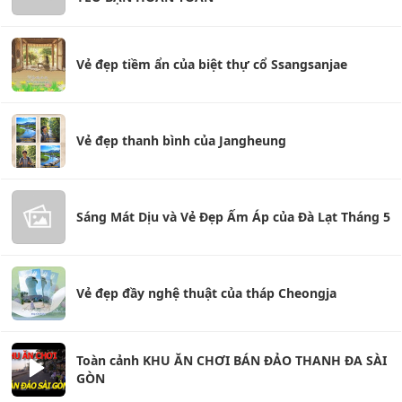
Vẻ đẹp tiềm ẩn của biệt thự cổ Ssangsanjae
Vẻ đẹp thanh bình của Jangheung
Sáng Mát Dịu và Vẻ Đẹp Ấm Áp của Đà Lạt Tháng 5
Vẻ đẹp đầy nghệ thuật của tháp Cheongja
Toàn cảnh KHU ĂN CHƠI BÁN ĐẢO THANH ĐA SÀI
GÒN