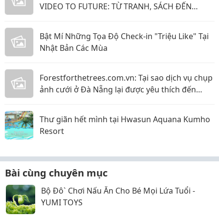
VIDEO TO FUTURE: TỪ TRANH, SÁCH ĐẾN
PHẦN MỀM GỬI YÊU THƯƠNG
Bật Mí Những Tọa Độ Check-in "Triệu Like" Tại
Nhật Bản Các Mùa
Forestforthetrees.com.vn: Tại sao dịch vụ chụp
ảnh cưới ở Đà Nẵng lại được yêu thích đến
vậy!?
Thư giãn hết mình tại Hwasun Aquana Kumho
Resort
Bài cùng chuyên mục
Bộ Đô` Chơi Nấu Ăn Cho Bé Mọi Lứa Tuổi -
YUMI TOYS