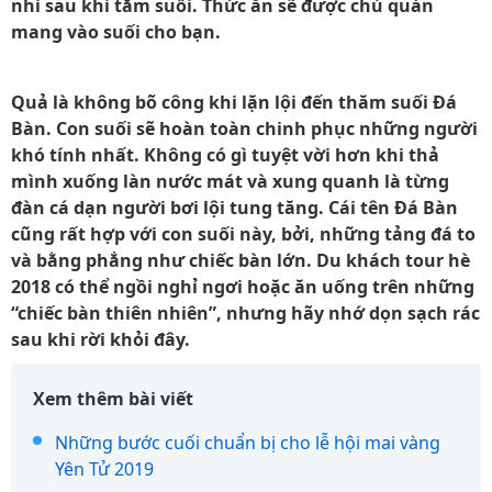
nhi sau khi tắm suối. Thức ăn sẽ được chủ quán
mang vào suối cho bạn.
Quả là không bõ công khi lặn lội đến thăm suối Đá
Bàn. Con suối sẽ hoàn toàn chinh phục những người
khó tính nhất. Không có gì tuyệt vời hơn khi thả
mình xuống làn nước mát và xung quanh là từng
đàn cá dạn người bơi lội tung tăng. Cái tên Đá Bàn
cũng rất hợp với con suối này, bởi, những tảng đá to
và bằng phẳng như chiếc bàn lớn. Du khách
tour hè
2018 có thể ngồi nghỉ ngơi hoặc ăn uống trên những
“chiếc bàn thiên nhiên”, nhưng hãy nhớ dọn sạch rác
sau khi rời khỏi đây.
Xem thêm bài viết
Những bước cuối chuẩn bị cho lễ hội mai vàng
Yên Tử 2019