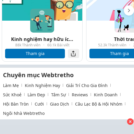
Kinh nghiệm hay hữu íc...
Thời tr
88k Thành viên
·
60.1k Bài viết
52.3k Thành viên
·
Tham gia
Tham gia
Chuyên mục Webtretho
Làm Mẹ
Kinh Nghiệm Hay
Giải Trí Cho Gia Đình
Sức Khoẻ
Làm Đẹp
Tâm Sự
Reviews
Kinh Doanh
Hội Bàn Tròn
Cưới
Giao Dịch
Câu Lạc Bộ & Hội Nhóm
Ngôi Nhà Webtretho