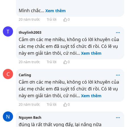
Mình chắc
...
Xem thêm
20 năm trước
Trả lời
0
T
thuylinh2003
Cảm ơn các mẹ nhiều, không có lời khuyên của
các mẹ chắc em đã suýt tổ chức đi rồi. Có lẽ vụ
này em giải tán thôi, cứ nói
...
Xem thêm
20 năm trước
Trả lời
0
C
Carling
Cảm ơn các mẹ nhiều, không có lời khuyên của
các mẹ chắc em đã suýt tổ chức đi rồi. Có lẽ vụ
này em giải tán thôi, cứ nói
...
Xem thêm
20 năm trước
Trả lời
0
N
Nguyen Bach
đúng là rất thất vọng đấy, lại nắng nữa