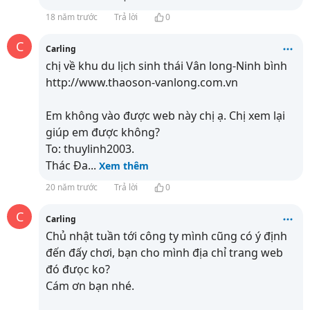
18 năm trước
Trả lời
0
C
Carling
chị về khu du lịch sinh thái Vân long-Ninh bình
http://www.thaoson-vanlong.com.vn
Em không vào được web này chị ạ. Chị xem lại
giúp em được không?
To: thuylinh2003.
Thác Đa
...
Xem thêm
20 năm trước
Trả lời
0
C
Carling
Chủ nhật tuần tới công ty mình cũng có ý định
đến đấy chơi, bạn cho mình địa chỉ trang web
đó đưọc ko?
Cám ơn bạn nhé.