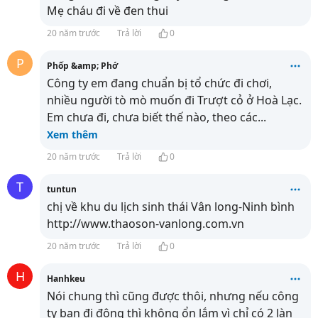
Mẹ cháu đi về đen thui
20 năm trước
Trả lời
0
P
Phốp &amp; Phớ
Công ty em đang chuẩn bị tổ chức đi chơi,
nhiều người tò mò muốn đi Trượt cỏ ở Hoà Lạc.
Em chưa đi, chưa biết thế nào, theo các
...
Xem thêm
20 năm trước
Trả lời
0
T
tuntun
chị về khu du lịch sinh thái Vân long-Ninh bình
http://www.thaoson-vanlong.com.vn
20 năm trước
Trả lời
0
H
Hanhkeu
Nói chung thì cũng được thôi, nhưng nếu công
ty bạn đi đông thì không ổn lắm vì chỉ có 2 làn