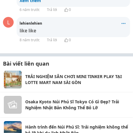
Xem thêm
6 năm trước
Trả lời
0
L
lehienlehien
like like
8 năm trước
Trả lời
0
Bài viết liên quan
TRẢI NGHIỆM SÂN CHƠI MINI TINKER PLAY TẠI
LOTTE MART NAM SÀI GÒN
Osaka Kyoto Núi Phú Sĩ Tokyo Có Gì Đẹp? Trải
Nghiệm Nhật Bản Không Thể Bỏ Lỡ
Hành trình đến Núi Phú Sĩ: Trải nghiệm không thể
bỏ lỡ khi du lịch Nhật Bản