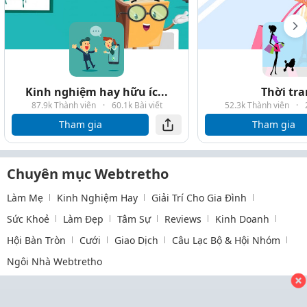
Kinh nghiệm hay hữu íc...
Thời tr
87.9k Thành viên
·
60.1k Bài viết
52.3k Thành viên
·
Tham gia
Tham gia
Chuyên mục Webtretho
Làm Mẹ
Kinh Nghiệm Hay
Giải Trí Cho Gia Đình
Sức Khoẻ
Làm Đẹp
Tâm Sự
Reviews
Kinh Doanh
Hội Bàn Tròn
Cưới
Giao Dịch
Câu Lạc Bộ & Hội Nhóm
Ngôi Nhà Webtretho