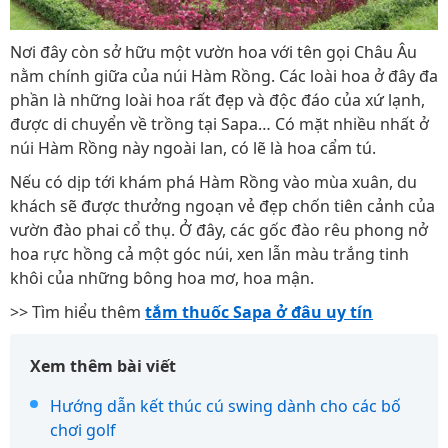
Nơi đây còn sở hữu một vườn hoa với tên gọi Châu Âu
nằm chính giữa của núi Hàm Rồng. Các loài hoa ở đây đa
phần là những loài hoa rất đẹp và độc đáo của xứ lạnh,
được di chuyển về trồng tại Sapa… Có mặt nhiều nhất ở
núi Hàm Rồng này ngoài lan, có lẽ là hoa cẩm tú.
Nếu có dịp tới khám phá Hàm Rồng vào mùa xuân, du
khách sẽ được thưởng ngoạn vẻ đẹp chốn tiên cảnh của
vườn đào phai cổ thụ. Ở đây, các gốc đào rêu phong nở
hoa rực hồng cả một góc núi, xen lẫn màu trắng tinh
khôi của những bông hoa mơ, hoa mận.
>> Tìm hiểu thêm
tắm thuốc Sapa ở đâu uy tín
Xem thêm bài viết
Hướng dẫn kết thúc cú swing dành cho các bố
chơi golf