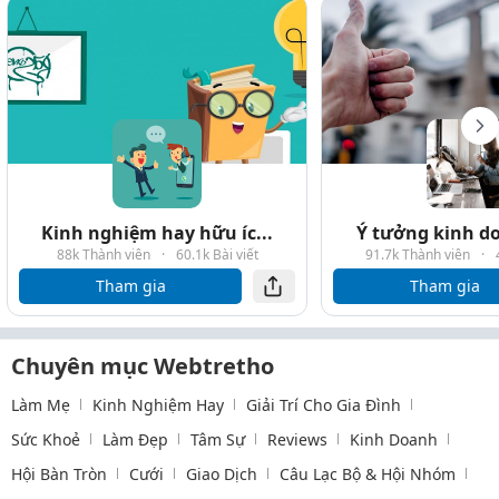
Kinh nghiệm hay hữu íc...
Ý tưởng kinh do
88k Thành viên
·
60.1k Bài viết
91.7k Thành viên
·
Tham gia
Tham gia
Chuyên mục Webtretho
Làm Mẹ
Kinh Nghiệm Hay
Giải Trí Cho Gia Đình
Sức Khoẻ
Làm Đẹp
Tâm Sự
Reviews
Kinh Doanh
Hội Bàn Tròn
Cưới
Giao Dịch
Câu Lạc Bộ & Hội Nhóm