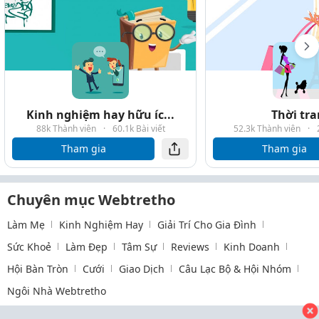
Kinh nghiệm hay hữu íc...
Thời tr
88k Thành viên
·
60.1k Bài viết
52.3k Thành viên
·
Tham gia
Tham gia
Chuyên mục Webtretho
Làm Mẹ
Kinh Nghiệm Hay
Giải Trí Cho Gia Đình
Sức Khoẻ
Làm Đẹp
Tâm Sự
Reviews
Kinh Doanh
Hội Bàn Tròn
Cưới
Giao Dịch
Câu Lạc Bộ & Hội Nhóm
Ngôi Nhà Webtretho