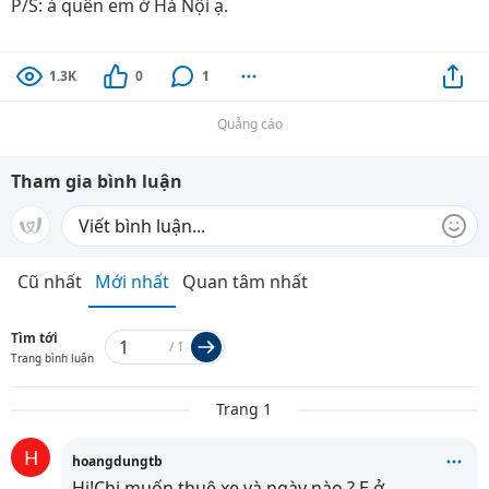
P/S: à quên em ở Hà Nội ạ.
1.3K
0
1
Quảng cáo
Tham gia bình luận
Cũ nhất
Mới nhất
Quan tâm nhất
Tìm tới
/
1
Trang bình luận
Trang 1
H
hoangdungtb
Hi!Chị muốn thuê xe và ngày nào ? E ở