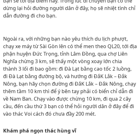
bạn sẽ tới địa điểm này. Trong lúc di chuyển bạn có thể
dừng lại hỏi đường người dân ở đây, họ sẽ nhiệt tình chỉ
dẫn đường đi cho bạn.
Ngoài ra, với những bạn nào yêu thích du lịch phượt,
chạy xe máy từ Sài Gòn lên có thể men theo QL20, tới địa
phận huyện Đức Trọng, tỉnh Lâm Đồng, qua chợ Liên
Nghĩa chừng 3 km, sẽ thấy một vòng xoay lớn chia
thành 3 lối đi bao gồm: đi Đà Lạt bằng cao tốc 2 luồng,
đi Đà Lạt bằng đường bộ, và hướng đi ĐắK Lắk – Đắk
Nông, bạn hãy chọn đường đi ĐắK Lắk – Đắk Nông, chạy
thêm tầm 10 km thì để ý bên tay phải có biển chỉ dẫn đi
về Nam Ban. Chạy vào được chừng 10 km, đi qua 2 cây
cầu, đến cầu thứ 3 bạn có thể hỏi người dân ở đây để đi
vào thác Voi cách đó chưa đầy 200 mét.
Khám phá ngọn thác hùng vĩ