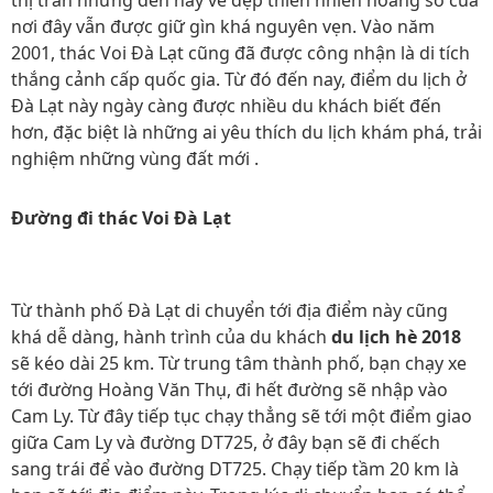
thị trấn nhưng đến nay vẻ đẹp thiên nhiên hoang sơ của
nơi đây vẫn được giữ gìn khá nguyên vẹn. Vào năm
2001, thác Voi Đà Lạt cũng đã được công nhận là di tích
thắng cảnh cấp quốc gia. Từ đó đến nay, điểm du lịch ở
Đà Lạt này ngày càng được nhiều du khách biết đến
hơn, đặc biệt là những ai yêu thích du lịch khám phá, trải
nghiệm những vùng đất mới .
Đường đi thác Voi Đà Lạt
Từ thành phố Đà Lạt di chuyển tới địa điểm này cũng
khá dễ dàng, hành trình của du khách
du lịch hè 2018
sẽ kéo dài 25 km. Từ trung tâm thành phố, bạn chạy xe
tới đường Hoàng Văn Thụ, đi hết đường sẽ nhập vào
Cam Ly. Từ đây tiếp tục chạy thẳng sẽ tới một điểm giao
giữa Cam Ly và đường DT725, ở đây bạn sẽ đi chếch
sang trái để vào đường DT725. Chạy tiếp tầm 20 km là