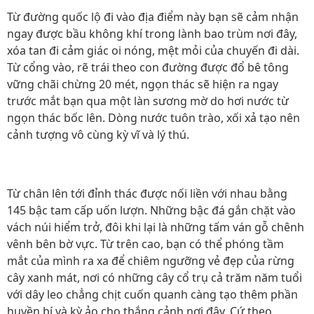
Từ đường quốc lộ đi vào địa điểm này bạn sẽ cảm nhận
ngay được bầu không khí trong lành bao trùm nơi đây,
xóa tan đi cảm giác oi nóng, mệt mỏi của chuyến đi dài.
Từ cổng vào, rẽ trái theo con đường được đổ bê tông
vững chãi chừng 20 mét, ngọn thác sẽ hiện ra ngay
trước mắt bạn qua một làn sương mờ do hơi nước từ
ngọn thác bốc lên. Dòng nước tuôn trào, xối xả tạo nên
cảnh tượng vô cùng kỳ vĩ và lý thú.
Từ chân lên tới đỉnh thác được nối liền với nhau bằng
145 bậc tam cấp uốn lượn. Những bậc đá gắn chặt vào
vách núi hiểm trở, đôi khi lại là những tấm ván gỗ chênh
vênh bên bờ vực. Từ trên cao, bạn có thể phóng tầm
mắt của mình ra xa để chiêm ngưỡng vẻ đẹp của rừng
cây xanh mát, nơi có những cây cổ trụ cả trăm năm tuổi
với dây leo chẳng chịt cuốn quanh càng tạo thêm phần
huyền bí và kỳ ảo cho thắng cảnh nơi đây. Cứ theo