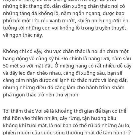
những bậc thang đó, dẫn dần xuống chân thác nơi có
những tảng đá khổng lồ, nằm ngổn ngang, được bao
phủ bởi một lớp rêu xanh mướt, khiến nhiều người liên
tưởng tới những con voi khổng lồ trong truyền thuyết
về ngọn thác này.
Không chỉ có vậy, khu vực chân thác là nơi ẩn chứa một
hang động vô cùng kỳ bí. Đó chính là hang Dơi, nằm sâu
50 mét so với mặt đất. Ở miệng hang có rất nhiều dễ cây
và dây leo đan chéo nhau, càng đi xuống sâu, bạn sẽ
càng cảm nhận được cái lạnh từ thác nước và lòng đất,
nhưng những điều đó càng làm cho hành trình khám
phá ngọn thác trở nên thú vị hơn.
Tới thăm thác Voi sẽ là khoảng thời gian để bạn có thể
thả hồn vào thiên nhiên, cây rừng, tận hưởng bầu
không khí tươi mát, là nơi bạn có thể rũ bỏ những âu lo,
phiền muộn của cuộc sống thường nhật để tâm hồn trở