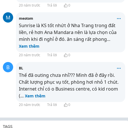
20 năm trước
Trả lời
0
M
meotom
Sunrise là KS tốt nhứt ở Nha Trang trong đất
liền, rẻ hơn Ana Mandara nên là lựa chọn của
mình khi đi nghỉ ở đó. ăn sáng rất phong
...
Xem thêm
20 năm trước
Trả lời
0
B
BL
Thế đã outing chưa nhỉ??? Mình đã ở đây rồi.
Chất lượng phục vụ tốt, phòng hơi nhỏ 1 chút.
Internet chỉ có o Business centre, có kid room
(
...
Xem thêm
20 năm trước
Trả lời
0
TAGS