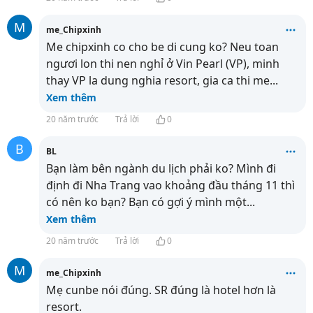
M
me_Chipxinh
Me chipxinh co cho be di cung ko? Neu toan
ngươi lon thi nen nghỉ ở Vin Pearl (VP), minh
thay VP la dung nghia resort, gia ca thi me
...
Xem thêm
20 năm trước
Trả lời
0
B
BL
Bạn làm bên ngành du lịch phải ko? Mình đi
định đi Nha Trang vao khoảng đầu tháng 11 thì
có nên ko bạn? Bạn có gợi ý mình một
...
Xem thêm
20 năm trước
Trả lời
0
M
me_Chipxinh
Mẹ cunbe nói đúng. SR đúng là hotel hơn là
resort.