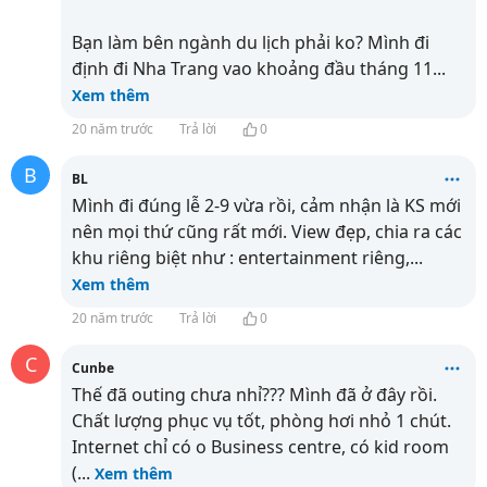
Bạn làm bên ngành du lịch phải ko? Mình đi
định đi Nha Trang vao khoảng đầu tháng 11
...
Xem thêm
20 năm trước
Trả lời
0
B
BL
Mình đi đúng lễ 2-9 vừa rồi, cảm nhận là KS mới
nên mọi thứ cũng rất mới. View đẹp, chia ra các
khu riêng biệt như : entertainment riêng,
...
Xem thêm
20 năm trước
Trả lời
0
C
Cunbe
Thế đã outing chưa nhỉ??? Mình đã ở đây rồi.
Chất lượng phục vụ tốt, phòng hơi nhỏ 1 chút.
Internet chỉ có o Business centre, có kid room
(
...
Xem thêm