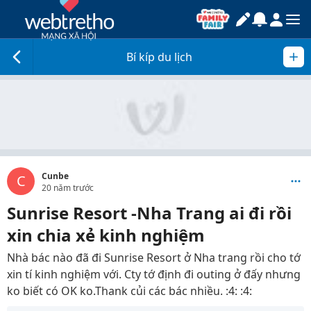
Bí kíp du lịch
Cunbe
C
20 năm trước
Sunrise Resort -Nha Trang ai đi rồi
xin chia xẻ kinh nghiệm
Nhà bác nào đã đi Sunrise Resort ở Nha trang rồi cho tớ
xin tí kinh nghiệm với. Cty tớ định đi outing ở đấy nhưng
ko biết có OK ko.Thank củi các bác nhiều. :4: :4: