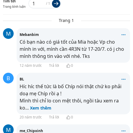
Tìm tới
/
1
Trang bình luận
Trang 1
M
Mebanbim
Có bạn nào có giá tốt của Mia hoặc Vp cho
mình in với, mình cần 4R3N từ 17-20/7. có j cho
mình thông tin vào
với nhé. Tks
12 năm trước
Trả lời
0
B
BL
Híc híc thế tức là bố Chíp nói thật chứ ko phải
doạ mẹ Chíp rồi ạ !
Mình thì chỉ lo con mệt thôi, ngồi tàu xem ra
ko
...
Xem thêm
20 năm trước
Trả lời
0
M
me_Chipxinh