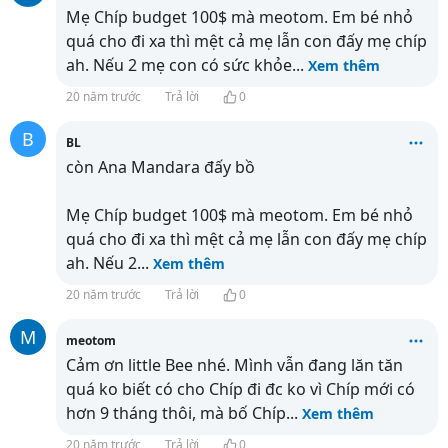
Mẹ Chíp budget 100$ mà meotom. Em bé nhỏ
quá cho đi xa thì mệt cả mẹ lẫn con đấy mẹ chíp
ah. Nếu 2 mẹ con có sức khỏe
...
Xem thêm
20 năm trước
Trả lời
0
B
BL
còn Ana Mandara đấy bồ
Mẹ Chíp budget 100$ mà meotom. Em bé nhỏ
quá cho đi xa thì mệt cả mẹ lẫn con đấy mẹ chíp
ah. Nếu 2
...
Xem thêm
20 năm trước
Trả lời
0
M
meotom
Cảm ơn little Bee nhé. Mình vẫn đang lăn tăn
quá ko biết có cho Chíp đi đc ko vì Chíp mới có
hơn 9 tháng thôi, mà bố Chíp
...
Xem thêm
20 năm trước
Trả lời
0