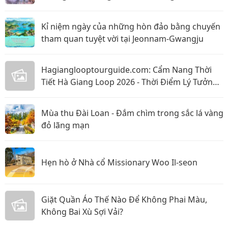
Kỉ niệm ngày của những hòn đảo bằng chuyến
tham quan tuyệt vời tại Jeonnam-Gwangju
Hagianglooptourguide.com: Cẩm Nang Thời
Tiết Hà Giang Loop 2026 - Thời Điểm Lý Tưởng
Nhất Để Ghé Thăm
Mùa thu Đài Loan - Đắm chìm trong sắc lá vàng
đỏ lãng mạn
Hẹn hò ở Nhà cổ Missionary Woo Il-seon
Giặt Quần Áo Thế Nào Để Không Phai Màu,
Không Bai Xù Sợi Vải?