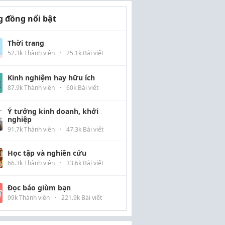
 đồng nổi bật
Thời trang
52.3k Thành viên
·
25.1k Bài viết
Kinh nghiệm hay hữu ích
87.9k Thành viên
·
60k Bài viết
Ý tưởng kinh doanh, khởi
nghiệp
91.7k Thành viên
·
47.3k Bài viết
Học tập và nghiên cứu
66.3k Thành viên
·
33.6k Bài viết
Đọc báo giùm bạn
99k Thành viên
·
221.9k Bài viết