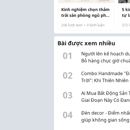
Kinh nghiệm chọn thảm
5 k
trải sàn phòng ngủ phù
tự l
hợp cho từng không
định
206
lượt xem
0
bình luận
372
l
gian
Bài được xem nhiều
0
1
Người lên kế hoạch du 
Bỏ hàng chục giờ chuẩ
nhưng lại là người ít 
0
2
Combo Handmade "Đ
cảm ơn nhất?
Trời": Khi Thiên Nhiên
Làm Một Trong Từng 
0
3
Ai Mua Bất Động Sản 
Thủ Công Từ Sophieb
Giai Đoạn Này Có Đan
Chiếm Lợi Thế?
0
4
Đèn decor - Điểm nhấ
giúp không gian sống
nên ấm áp và tinh tế