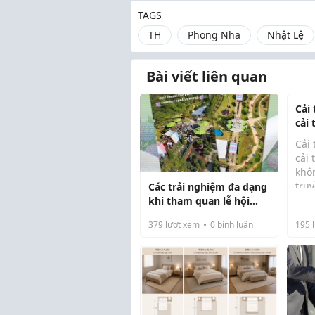
TAGS
TH
Phong Nha
Nhật Lệ
Bài viết liên quan
Cải
cải
Cải 
cải 
khôn
tru
Các trải nghiệm đa dạng
là m
khi tham quan lễ hội
đại
cẩm tú cầu Gangjin 2026
379
lượt xem
0
bình luận
195
l
đượ
mỹ v
thần