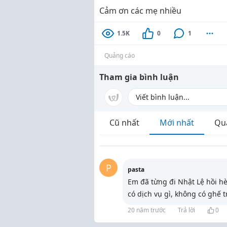
Cảm ơn các mẹ nhiều
1.5K
0
1
Quảng cáo
Tham gia bình luận
Cũ nhất
Mới nhất
Qu
P
pasta
Em đã từng đi Nhật Lệ hồi hè
có dịch vụ gì, không có ghế tr
20 năm trước
Trả lời
0