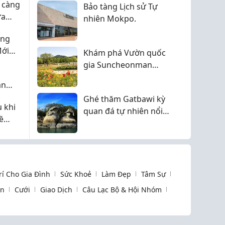
 càng
Bảo tàng Lịch sử Tự
đảo
ựa
nhiên Mokpo.
òng
Mới
Khám phá Vườn quốc
gia Suncheonman
theo cách thú vị nhất!
an
Ghé thăm Gatbawi kỳ
 khi
quan đá tự nhiên nổi
ề
tiếng của Mokpo
Trí Cho Gia Đình
Sức Khoẻ
Làm Đẹp
Tâm Sự
òn
Cưới
Giao Dịch
Câu Lạc Bộ & Hội Nhóm