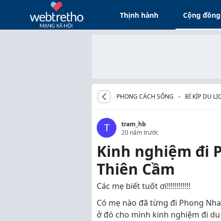
Thịnh hành
Cộng đồng
PHONG CÁCH SỐNG
BÍ KÍP DU LỊ
tram_hb
T
20 năm trước
Kinh nghiệm đi P
Thiên Cầm
Các mẹ biết tuốt ơi!!!!!!!!!!!!
Có mẹ nào đã từng đi Phong Nha 
ở đó cho mình kinh nghiệm đi du lị