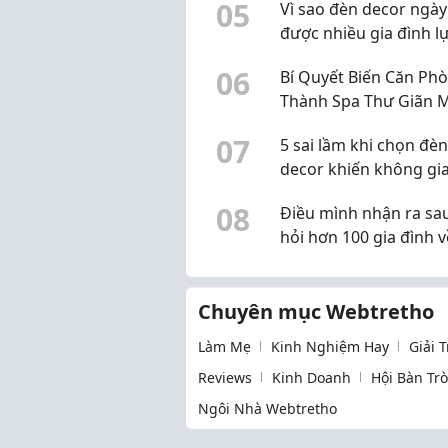
0
5
Vì sao đèn decor ngày
được nhiều gia đình l
chọn?
0
6
Bí Quyết Biến Căn Ph
Thành Spa Thư Giãn 
Nhất
0
7
5 sai lầm khi chọn đèn
decor khiến không gi
mất đi vẻ đẹp vốn có
0
8
Điều mình nhận ra sau
hỏi hơn 100 gia đình v
nguồn nước sinh hoạt
Chuyên mục Webtretho
Làm Mẹ
Kinh Nghiệm Hay
Giải 
Reviews
Kinh Doanh
Hội Bàn Tr
Ngôi Nhà Webtretho