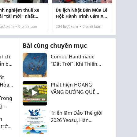
inh nghiệm thuê xe
Du lịch Nhật Bản Mùa Lễ
ái "tài mới" nhất
Hội: Hành Trình Cảm Xúc
 phải biết
Và Văn Hóa Độc Đáo
ượt xem
0
bình luận
204
lượt xem
0
bình luận
Bài cùng chuyên mục
lịch:
Combo Handmade
n bị
"Đất Trời": Khi Thiên
được
Nhiên Hòa Làm Một
ất
Trong Từng Nét Thủ
 Hòa
Phát hiện HOANG
Công Từ Sophiebeauty
Nét
VẮNG ĐƯỜNG QUÊ
Trong
eauty
GIỮA SÀI GÒN - Bình
g
Quới Thanh Đa Cuộc
Triển lãm Đảo Thế giới
Sống Sài Gòn Ngày
n
2026 Yeosu, Hàn
Nay
 trở
Quốc: Một hành trình
đặc biệt đến 365 hòn