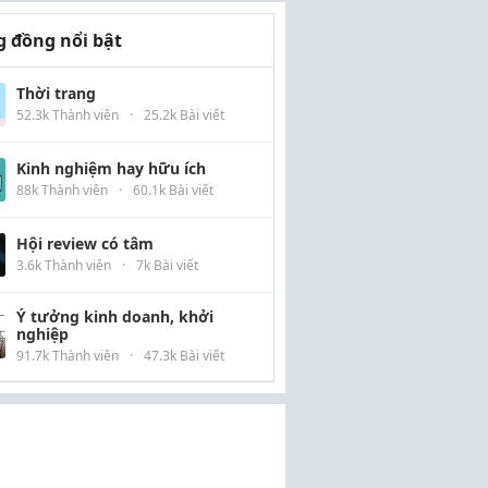
 đồng nổi bật
Thời trang
52.3k Thành viên
·
25.2k Bài viết
Kinh nghiệm hay hữu ích
88k Thành viên
·
60.1k Bài viết
Hội review có tâm
3.6k Thành viên
·
7k Bài viết
Ý tưởng kinh doanh, khởi
nghiệp
91.7k Thành viên
·
47.3k Bài viết