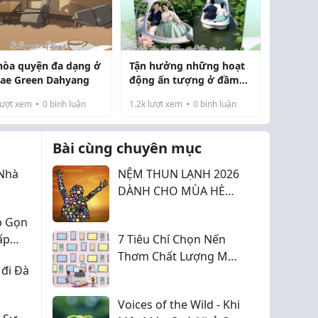
hòa quyện đa dạng ở
Tận hưởng những hoạt
jae Green Dahyang
động ấn tượng ở đầm
sen và lễ hội sen trắng
ượt xem
0
bình luận
1.2k
lượt xem
0
bình luận
Muan (phần 3)
Bài cùng chuyên mục
Nhà
NỆM THUN LẠNH 2026
DÀNH CHO MÙA HÈ
NÓNG NỰC
p Gọn
ấp
7 Tiêu Chí Chọn Nến
Thơm Chất Lượng Mà
 đi Đà
Người Mới Bắt Đầu
Nên Biết Chuyện Của
Voices of the Wild - Khi
Nến