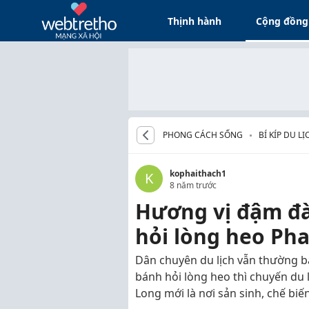
Thịnh hành
Cộng đồng
PHONG CÁCH SỐNG
BÍ KÍP DU LỊ
kophaithach1
K
8 năm trước
Hương vị đậm đà
hỏi lòng heo Pha
Dân chuyên du lịch vẫn thường 
bánh hỏi lòng heo thì chuyến du 
Long mới là nơi sản sinh, chế bi