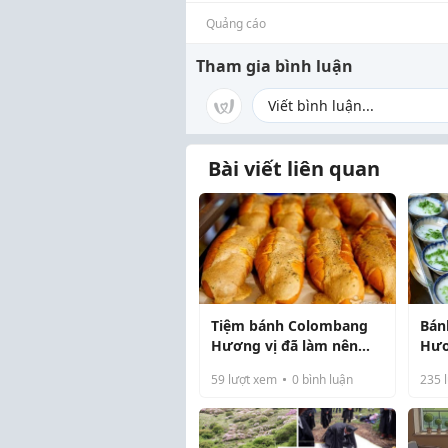
Quảng cáo
Tham gia bình luận
Bài viết liên quan
Tiệm bánh Colombang
Bán
Hương vị đã làm nên
Hươ
biểu tượng của Mokpo
Thư
59
lượt xem
0
bình luận
235
l