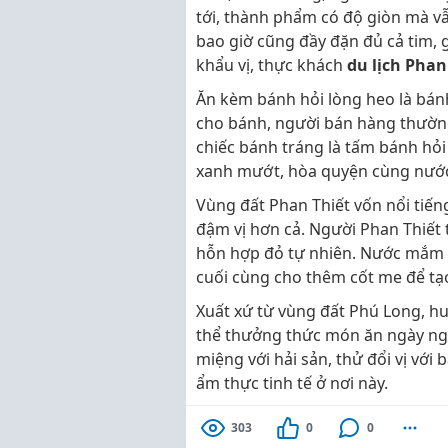
tới, thành phẩm có độ giòn mà v
bao giờ cũng đầy đặn đủ cả tim, ga
khẩu vị, thực khách
du lịch Phan
Ăn kèm bánh hỏi lòng heo là bán
cho bánh, người bán hàng thường
chiếc bánh tráng là tấm bánh h
xanh mướt, hòa quyện cùng nướ
Vùng đất Phan Thiết vốn nổi ti
đậm vị hơn cả. Người Phan Thiết
hỗn hợp đỏ tự nhiên. Nước mắm 
cuối cùng cho thêm cốt me để tạ
Xuất xứ từ vùng đất Phú Long, 
thể thưởng thức món ăn ngày nga
miệng với hải sản, thử đổi vị vớ
ẩm thực tinh tế ở nơi này.
303
0
0