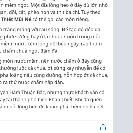
ẫn mềm ngọt. Một đĩa lòng heo ở đây dù lớn nhỏ
n, dồi, cật, phèo non và thịt ba chỉ. Tùy theo
 Thiết Mũi Né
có thể gọi các món riêng.
h tráng mỏng với rau sống. Để tạo độ dẻo dai
 phơi sương hay ủ lá chuối. Cuộn trong mỗi
ỏi mềm mượt kèm lòng dồi béo ngậy, rau thơm
c chấm chua ngọt đậm đà.
ếng món nước mắm, nên nước chấm ở đây cũng
 thường luộc cà chua, ớt sừng xay nhuyễn để có
pha loãng nấu cùng đường, hỗn hợp ớt cà chua,
o ra thứ nước chấm hấp dẫn.
huyện Hàm Thuận Bắc, nhưng thực khách vẫn có
y tại thành phố biển Phan Thiết. Khi đã quen
i bánh hỏi lòng heo để khám phá thêm nhiều nét