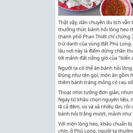
Thật vậy, dân chuyên du lịch vẫ
thưởng thức bánh hỏi lòng heo th
thành phố Phan Thiết chỉ chừng 
trứ danh của vùng đất Phú Long. 
lâu nơi này là điểm dừng chân t
tới mảnh đất nắng gió của "biển 
Người ta có thể ăn bánh hỏi lòn
Đúng như tên gọi, món ăn gồm ha
thêm bánh tráng mỏng có rau số
Thoạt nhìn tưởng đơn giản, nhưn
Ngay từ khâu chọn nguyên liệu, 
lã cả đêm, vo và xả nhiều lần, rồ
bánh hỏi trắng mượt, mảnh như s
Với món lòng heo, khâu chuẩn bị 
chín, ở Phú Long, người ta thườn