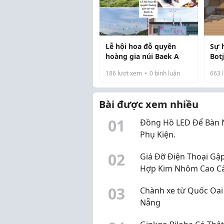
Lễ hội hoa đỗ quyên
Sự 
hoàng gia núi Baek A
Bot
186
lượt xem
0
bình luận
663
l
Bài được xem nhiều
0
1
Đồng Hồ LED Để Bàn 
Phụ Kiện.
0
2
Giá Đỡ Điện Thoại Gậ
Hợp Kim Nhôm Cao C
Nhà Phụ Kiện
0
3
Chành xe từ Quốc Oai
Nẵng