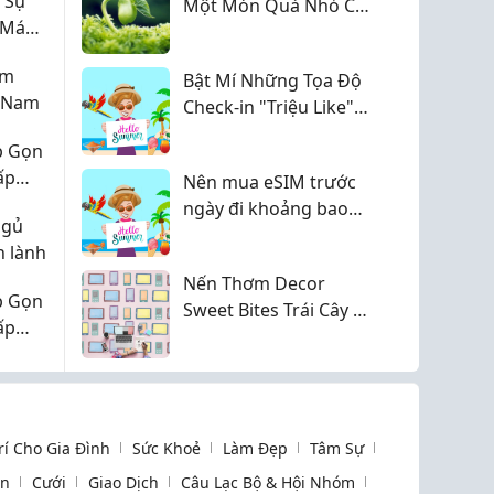
 Sự
Một Món Quà Nhỏ Có
 Máu
Thể Thay Bạn Nói Lên
Điều Ý Nghĩa
ệm
Bật Mí Những Tọa Độ
t Nam
Check-in "Triệu Like"
Tại Nhật Bản Các Mùa
p Gọn
ấp
Nên mua eSIM trước
ngày đi khoảng bao
ngủ
nhiêu lâu?
n lành
Nến Thơm Decor
p Gọn
Sweet Bites Trái Cây &
ấp
Bánh Quy - Giảm 10%
Trí Cho Gia Đình
Sức Khoẻ
Làm Đẹp
Tâm Sự
òn
Cưới
Giao Dịch
Câu Lạc Bộ & Hội Nhóm