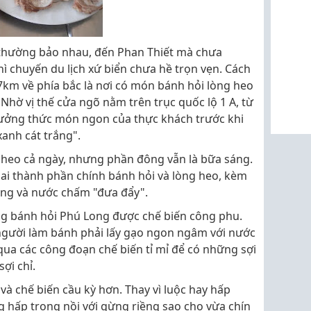
n thường bảo nhau, đến Phan Thiết mà chưa
ì chuyến du lịch xứ biển chưa hề trọn vẹn. Cách
7km về phía bắc là nơi có món bánh hỏi lòng heo
Nhờ vị thế cửa ngõ nằm trên trục quốc lộ 1 A, từ
hưởng thức món ngon của thực khách trước khi
xanh cát trắng".
g heo cả ngày, nhưng phần đông vẫn là bữa sáng.
i thành phần chính bánh hỏi và lòng heo, kèm
ng và nước chấm "đưa đẩy".
g bánh hỏi Phú Long được chế biến công phu.
người làm bánh phải lấy gạo ngon ngâm với nước
i qua các công đoạn chế biến tỉ mỉ để có những sợi
ợi chỉ.
và chế biến cầu kỳ hơn. Thay vì luộc hay hấp
g hấp trong nồi với gừng riềng sao cho vừa chín