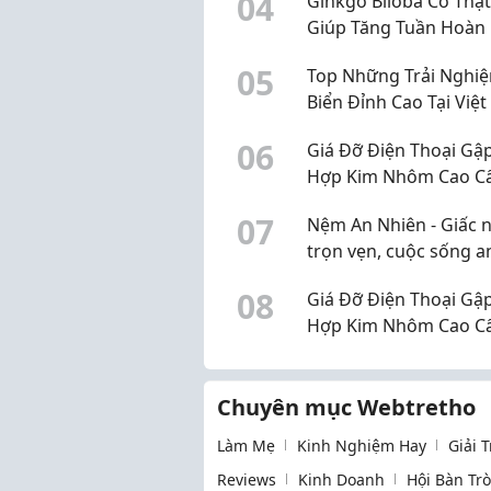
0
4
Ginkgo Biloba Có Thật
Giúp Tăng Tuần Hoàn
Não?
0
5
Top Những Trải Nghi
Biển Đỉnh Cao Tại Việ
0
6
Giá Đỡ Điện Thoại Gậ
Hợp Kim Nhôm Cao C
Nhà Phụ Kiện.
0
7
Nệm An Nhiên - Giấc 
trọn vẹn, cuộc sống a
0
8
Giá Đỡ Điện Thoại Gậ
Hợp Kim Nhôm Cao C
Nhà Phụ Kiện.
Chuyên mục Webtretho
Làm Mẹ
Kinh Nghiệm Hay
Giải 
Reviews
Kinh Doanh
Hội Bàn Tr