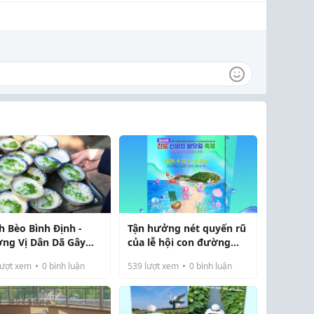
h Bèo Bình Định -
Tận hưởng nét quyến rũ
ng Vị Dân Dã Gây
của lễ hội con đường
ơng Nhớ
biển kì diệu Jindo
ượt xem
0
bình luận
539
lượt xem
0
bình luận