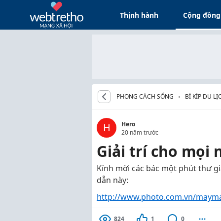
Thịnh hành
Cộng đồng
PHONG CÁCH SỐNG
BÍ KÍP DU LỊ
Hero
H
20 năm trước
Giải trí cho mọi
Kính mời các bác một phút thư 
dẫn này:
http://www.photo.com.vn/maym
824
1
0