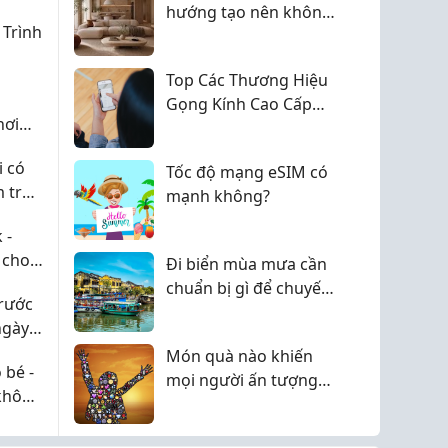
y
hướng tạo nên không
 Trình
gian sống đầy cảm
hứng
Top Các Thương Hiệu
Gọng Kính Cao Cấp
hơi
Được Giới Thượng Lưu
Săn Lùng
i có
Tốc độ mạng eSIM có
m tra
mạnh không?
 -
 cho
Đi biển mùa mưa cần
chuẩn bị gì để chuyến
trước
đi không bị tụt mood?
ngày
Món quà nào khiến
 bé -
mọi người ấn tượng
 không
nhất?