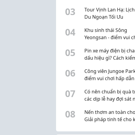
Mưa Làm Gió" hiện na
0
3
Tour Vịnh Lan Hạ: Lịch
Du Ngoạn Tối Ưu
0
4
Khu sinh thái Sông
Yeongsan - điểm vui c
hấp dẫn cho trẻ em
0
5
Pin xe máy điện bị cha
dấu hiệu gì? Cách kiể
và xử lý
0
6
Công viên Jungoe Park
điểm vui chơi hấp dẫn
trẻ em
0
7
Có nên chuẩn bị quà 
các dịp lễ hay đợi sát 
mới mua?
0
8
Nến thơm an toàn cho
Giải pháp tinh tế cho
gian gia đình