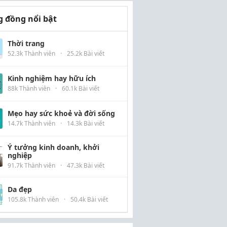
 đồng nổi bật
Thời trang
52.3k Thành viên
·
25.2k Bài viết
Kinh nghiệm hay hữu ích
88k Thành viên
·
60.1k Bài viết
Mẹo hay sức khoẻ và đời sống
14.7k Thành viên
·
14.3k Bài viết
Ý tưởng kinh doanh, khởi
nghiệp
91.7k Thành viên
·
47.3k Bài viết
Da đẹp
105.8k Thành viên
·
50.4k Bài viết