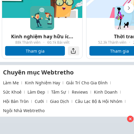
Kinh nghiệm hay hữu íc...
Thời tr
88k Thành viên
·
60.1k Bài viết
52.3k Thành viên
·
Tham gia
Tham gia
Chuyên mục Webtretho
Làm Mẹ
Kinh Nghiệm Hay
Giải Trí Cho Gia Đình
Sức Khoẻ
Làm Đẹp
Tâm Sự
Reviews
Kinh Doanh
Hội Bàn Tròn
Cưới
Giao Dịch
Câu Lạc Bộ & Hội Nhóm
Ngôi Nhà Webtretho