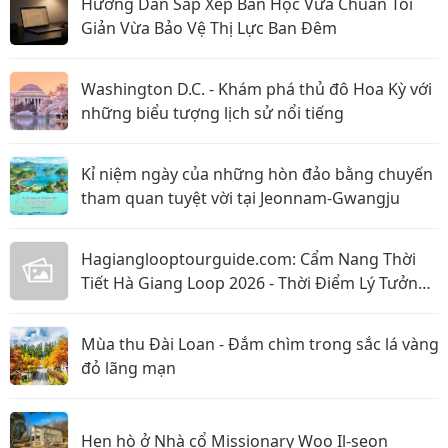
Hướng Dẫn Sắp Xếp Bàn Học Vừa Chuẩn Tối
Giản Vừa Bảo Vệ Thị Lực Ban Đêm
Washington D.C. - Khám phá thủ đô Hoa Kỳ với
những biểu tượng lịch sử nổi tiếng
Kỉ niệm ngày của những hòn đảo bằng chuyến
tham quan tuyệt vời tại Jeonnam-Gwangju
Hagianglooptourguide.com: Cẩm Nang Thời
Tiết Hà Giang Loop 2026 - Thời Điểm Lý Tưởng
Nhất Để Ghé Thăm
Mùa thu Đài Loan - Đắm chìm trong sắc lá vàng
đỏ lãng mạn
Hẹn hò ở Nhà cổ Missionary Woo Il-seon