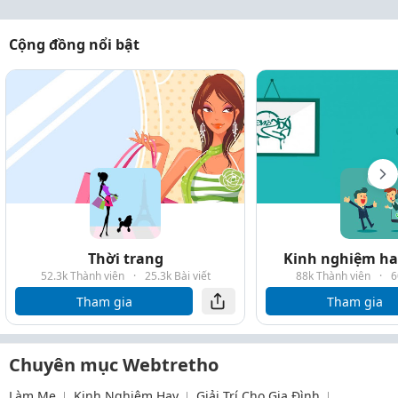
Cộng đồng nổi bật
Thời trang
Kinh nghiệm hay
52.3k Thành viên
·
25.3k Bài viết
88k Thành viên
·
6
Tham gia
Tham gia
Chuyên mục Webtretho
Làm Mẹ
Kinh Nghiệm Hay
Giải Trí Cho Gia Đình