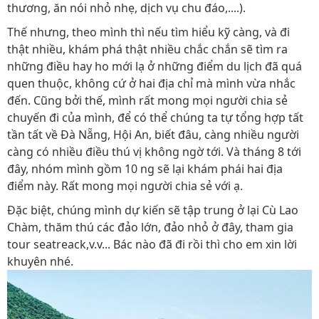
thương, ăn nói nhỏ nhẹ, dịch vụ chu đáo,....).
Thế nhưng, theo mình thì nếu tìm hiểu kỹ càng, và đi
thật nhiều, khám phá thật nhiều chắc chắn sẽ tìm ra
những điều hay ho mới lạ ở những điểm du lịch đã quá
quen thuộc, không cứ ở hai địa chỉ mà mình vừa nhắc
đến. Cũng bởi thế, mình rất mong mọi người chia sẻ
chuyến đi của mình, để có thể chúng ta tự tổng hợp tất
tần tất về Đà Nẵng, Hội An, biết đâu, càng nhiều người
càng có nhiều điều thú vị không ngờ tới. Và tháng 8 tới
đây, nhóm mình gồm 10 ng sẽ lại khám phái hai địa
điểm này. Rất mong mọi người chia sẻ với ạ.
Đặc biệt, chúng mình dự kiến sẽ tập trung ở lại Cù Lao
Chàm, thăm thú các đảo lớn, đảo nhỏ ở đây, tham gia
tour seatreack,v.v... Bác nào đã đi rồi thì cho em xin lời
khuyên nhé.