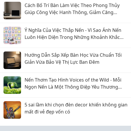
Cách Bố Trí Bàn Làm Việc Theo Phong Thủy
Giúp Công Việc Hanh Thông, Giảm Căng
Thẳng
Ý Nghĩa Của Việc Thắp Nến - Vì Sao Ánh Nến
Luôn Hiện Diện Trong Những Khoảnh Khắc
Đặc Biệt? Chuyện Của Nến
Hướng Dẫn Sắp Xếp Bàn Học Vừa Chuẩn Tối
Giản Vừa Bảo Vệ Thị Lực Ban Đêm
Nến Thơm Tạo Hình Voices of the Wild - Mỗi
Ngọn Nến Là Một Thông Điệp Yêu Thương
Chuyện Của Nến
5 sai lầm khi chọn đèn decor khiến không gian
mất đi vẻ đẹp vốn có