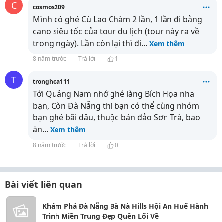
C
cosmos209
Mình có ghé Cù Lao Chàm 2 lần, 1 lần đi bằng
cano siêu tốc của tour du lịch (tour này ra về
trong ngày). Lần còn lại thì đi
...
Xem thêm
8 năm trước
Trả lời
1
T
tronghoa111
Tới Quảng Nam nhớ ghé làng Bích Họa nha
bạn, Còn Đà Nẵng thì bạn có thể cùng nhóm
bạn ghé bãi dâu, thuộc bán đảo Sơn Trà, bao
ăn
...
Xem thêm
8 năm trước
Trả lời
0
Bài viết liên quan
Khám Phá Đà Nẵng Bà Nà Hills Hội An Huế Hành
Trình Miền Trung Đẹp Quên Lối Về