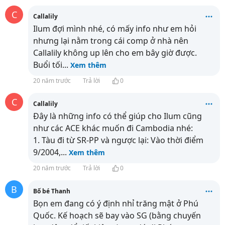
C
Callalily
Ilum đợi mình nhé, có mấy info như em hỏi
nhưng lại nằm trong cái comp ở nhà nên
Callalily không up lên cho em bây giờ được.
Buổi tối
...
Xem thêm
20 năm trước
Trả lời
0
C
Callalily
Đây là những info có thể giúp cho Ilum cũng
như các ACE khác muốn đi Cambodia nhé:
1. Tàu đi từ SR-PP và ngược lại: Vào thời điểm
9/2004,
...
Xem thêm
20 năm trước
Trả lời
0
B
Bố bé Thanh
Bọn em đang có ý định nhỉ trăng mật ở Phú
Quốc. Kế hoạch sẽ bay vào SG (bằng chuyến