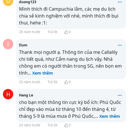
D
duong123
Mình thích đi Campuchia lắm, các mẹ du lịch
chia sẻ kinh nghiệm với nhé, mình thích đi bụi
thui, hehe :1:
20 năm trước
Trả lời
0
I
Ilum
Thank mọi người ạ. Thông tin của mẹ Callalily
chi tiết quá, như Cẩm nang du lịch vậy. Nhà
chồng em có người thân trong SG, nên bọn em
tính
...
Xem thêm
20 năm trước
Trả lời
0
H
Hang Le
cho bạn một thông tin cực kỳ bổ ích: Phú Quốc
chỉ đẹp vào mùa từ tháng 10 đến tháng 4, từ
tháng 5-9 là mùa mưa ở Phú Quốc,
...
Xem thêm
20 năm trước
Trả lời
0