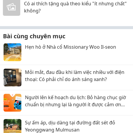
Có ai thích tặng quà theo kiểu "ít nhưng chất"
không?
Bài cùng chuyên mục
Hẹn hò ở Nhà cổ Missionary Woo Il-seon
Mỏi mắt, đau đầu khi làm việc nhiều với điện
thoại: Có phải chỉ do ánh sáng xanh?
Người lên kế hoạch du lịch: Bỏ hàng chục giờ
chuẩn bị nhưng lại là người ít được cảm ơn
nhất?
Sự ấm áp, dịu dàng tại đường đất sét đỏ
Yeonggwang Mulmusan