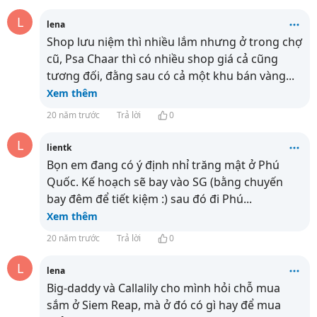
L
lena
Shop lưu niệm thì nhiều lắm nhưng ở trong chợ
cũ, Psa Chaar thì có nhiều shop giá cả cũng
tương đối, đằng sau có cả một khu bán vàng
...
Xem thêm
20 năm trước
Trả lời
0
L
lientk
Bọn em đang có ý định nhỉ trăng mật ở Phú
Quốc. Kế hoạch sẽ bay vào SG (bằng chuyến
bay đêm để tiết kiệm :) sau đó đi Phú
...
Xem thêm
20 năm trước
Trả lời
0
L
lena
Big-daddy và Callalily cho mình hỏi chỗ mua
sắm ở Siem Reap, mà ở đó có gì hay để mua