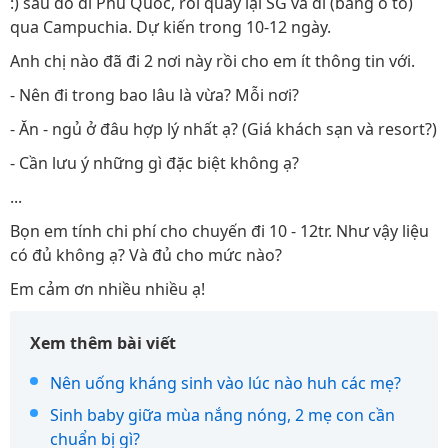
:) sau đó đi Phú Quốc, rồi quay lại SG và đi (bằng ô tô)
qua Campuchia. Dự kiến trong 10-12 ngày.
Anh chị nào đã đi 2 nơi này rồi cho em ít thông tin với.
- Nên đi trong bao lâu là vừa? Mỗi nơi?
- Ăn - ngủ ở đâu hợp lý nhất ạ? (Giá khách sạn và resort?)
- Cần lưu ý những gì đặc biệt không ạ?
...
Bọn em tính chi phí cho chuyến đi 10 - 12tr. Như vậy liệu
có đủ không ạ? Và đủ cho mức nào?
Em cảm ơn nhiều nhiều ạ!
Xem thêm bài viết
Nên uống kháng sinh vào lúc nào huh các mẹ?
Sinh baby giữa mùa nắng nóng, 2 mẹ con cần
chuẩn bị gì?