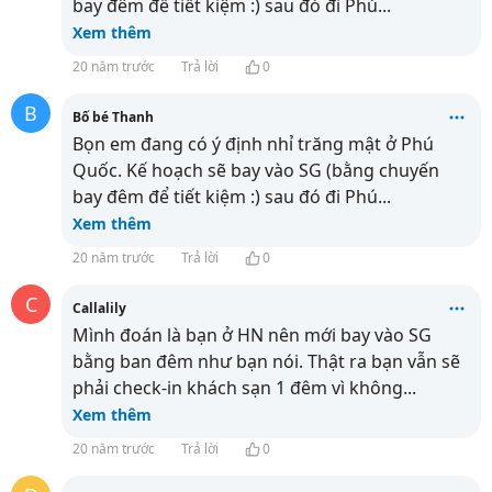
bay đêm để tiết kiệm :) sau đó đi Phú
...
Xem thêm
20 năm trước
Trả lời
0
B
Bố bé Thanh
Bọn em đang có ý định nhỉ trăng mật ở Phú
Quốc. Kế hoạch sẽ bay vào SG (bằng chuyến
bay đêm để tiết kiệm :) sau đó đi Phú
...
Xem thêm
20 năm trước
Trả lời
0
C
Callalily
Mình đoán là bạn ở HN nên mới bay vào SG
bằng ban đêm như bạn nói. Thật ra bạn vẫn sẽ
phải check-in khách sạn 1 đêm vì không
...
Xem thêm
20 năm trước
Trả lời
0