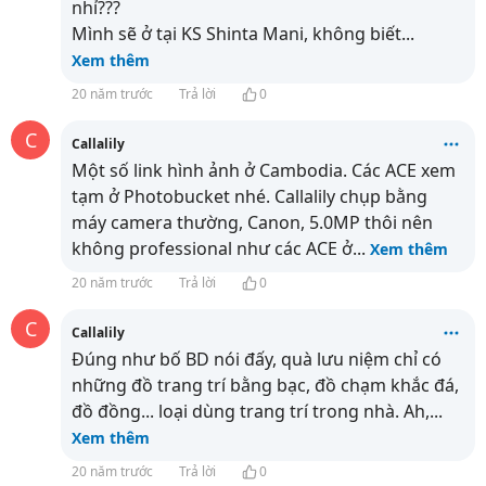
nhỉ???
Mình sẽ ở tại KS Shinta Mani, không biết
...
Xem thêm
20 năm trước
Trả lời
0
C
Callalily
Một số link hình ảnh ở Cambodia. Các ACE xem
tạm ở Photobucket nhé. Callalily chụp bằng
máy camera thường, Canon, 5.0MP thôi nên
không professional như các ACE ở
...
Xem thêm
20 năm trước
Trả lời
0
C
Callalily
Đúng như bố BD nói đấy, quà lưu niệm chỉ có
những đồ trang trí bằng bạc, đồ chạm khắc đá,
đồ đồng... loại dùng trang trí trong nhà. Ah,
...
Xem thêm
20 năm trước
Trả lời
0