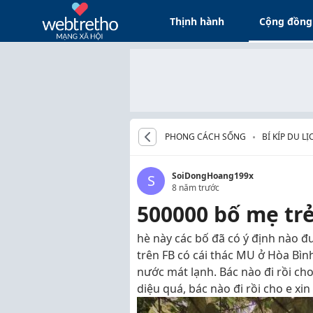
Thịnh hành
Cộng đồng
PHONG CÁCH SỐNG
BÍ KÍP DU LỊ
SoiDongHoang199x
S
8 năm trước
500000 bố mẹ trẻ
hè này các bố đã có ý định nào đ
trên FB có cái thác MU ở Hòa Bìn
nước mát lạnh. Bác nào đi rồi cho
diệu quá, bác nào đi rồi cho e xin 