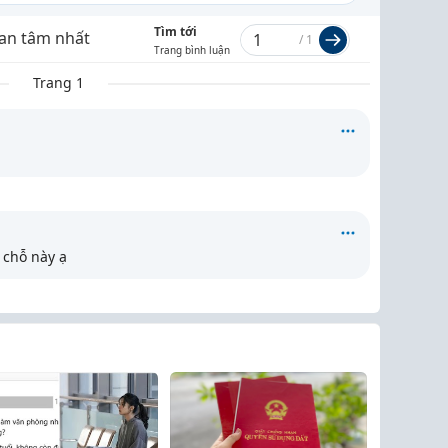
Tìm tới
an tâm nhất
/
1
Trang bình luận
Trang 1
 chỗ này ạ