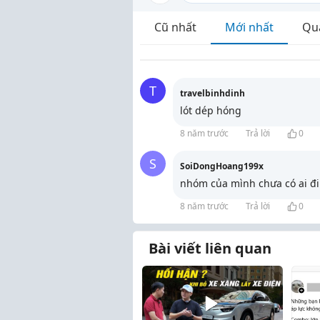
Cũ nhất
Mới nhất
Qu
T
travelbinhdinh
lót dép hóng
8 năm trước
Trả lời
0
S
SoiDongHoang199x
nhóm của mình chưa có ai đi
8 năm trước
Trả lời
0
Bài viết liên quan