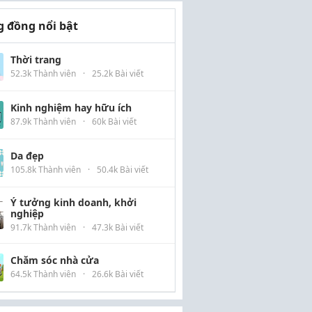
 đồng nổi bật
Thời trang
52.3k Thành viên
·
25.2k Bài viết
Kinh nghiệm hay hữu ích
87.9k Thành viên
·
60k Bài viết
Da đẹp
105.8k Thành viên
·
50.4k Bài viết
Ý tưởng kinh doanh, khởi
nghiệp
91.7k Thành viên
·
47.3k Bài viết
Chăm sóc nhà cửa
64.5k Thành viên
·
26.6k Bài viết