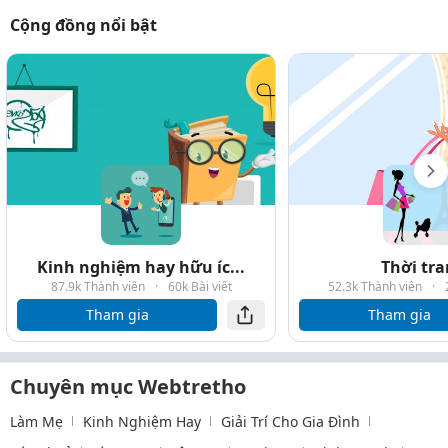
Cộng đồng nổi bật
Kinh nghiệm hay hữu íc...
Thời tr
87.9k Thành viên
·
60k Bài viết
52.3k Thành viên
·
Tham gia
Tham gia
Chuyên mục Webtretho
Làm Mẹ
Kinh Nghiệm Hay
Giải Trí Cho Gia Đình