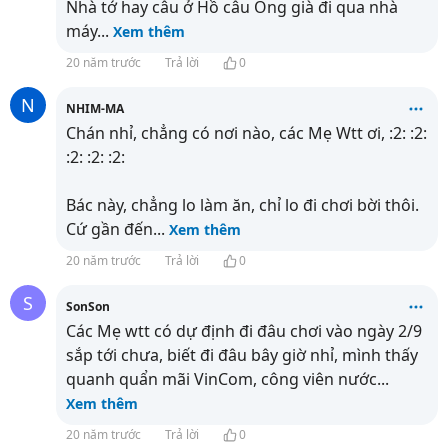
Nhà tớ hay câu ở Hồ câu Ông già đi qua nhà
máy
...
Xem thêm
20 năm trước
Trả lời
0
N
NHIM-MA
Chán nhỉ, chẳng có nơi nào, các Mẹ Wtt ơi, :2: :2:
:2: :2: :2:
Bác này, chẳng lo làm ăn, chỉ lo đi chơi bời thôi.
Cứ gần đến
...
Xem thêm
20 năm trước
Trả lời
0
S
SonSon
Các Mẹ wtt có dự định đi đâu chơi vào ngày 2/9
sắp tới chưa, biết đi đâu bây giờ nhỉ, mình thấy
quanh quẩn mãi VinCom, công viên nước
...
Xem thêm
20 năm trước
Trả lời
0