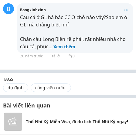
B
Bongxinhxinh
Cau cá ở GL hả bác CC.O chỗ nào vậy?Sao em ở
GL mà chẳng biết nhỉ
Chân cầu Long Biên rẽ phải, rất nhiều nhà cho
câu cá, phục
...
Xem thêm
20 năm trước
Trả lời
0
TAGS
dự định
công viên nước
Bài viết liên quan
Thổ Nhĩ Kỳ Miễn Visa, đi du lịch Thổ Nhĩ Kỳ ngay!