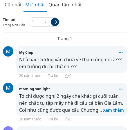
Cũ nhất
Mới nhất
Quan tâm nhất
Tìm tới
/
1
Trang bình luận
Trang 1
M
Mẹ Chíp
Nhà bác Dương vẫn chưa về thăm ông nội à???
em tưởng đi rồi chứ chị???
20 năm trước
Trả lời
0
M
morning sunlight
Tớ chỉ được nghỉ 2 ngày chả khác gì cuối tuần
nên chắc tụ tập mấy nhà đi câu cá bên Gia Lâm.
Coi như cũng được qua cầu Chương
...
Xem thêm
20 năm trước
Trả lời
0