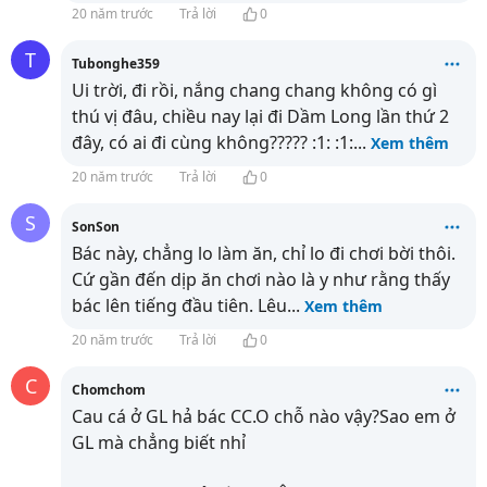
20 năm trước
Trả lời
0
T
Tubonghe359
Ui trời, đi rồi, nắng chang chang không có gì
thú vị đâu, chiều nay lại đi Dầm Long lần thứ 2
đây, có ai đi cùng không????? :1: :1:
...
Xem thêm
20 năm trước
Trả lời
0
S
SonSon
Bác này, chẳng lo làm ăn, chỉ lo đi chơi bời thôi.
Cứ gần đến dịp ăn chơi nào là y như rằng thấy
bác lên tiếng đầu tiên. Lêu
...
Xem thêm
20 năm trước
Trả lời
0
C
Chomchom
Cau cá ở GL hả bác CC.O chỗ nào vậy?Sao em ở
GL mà chẳng biết nhỉ