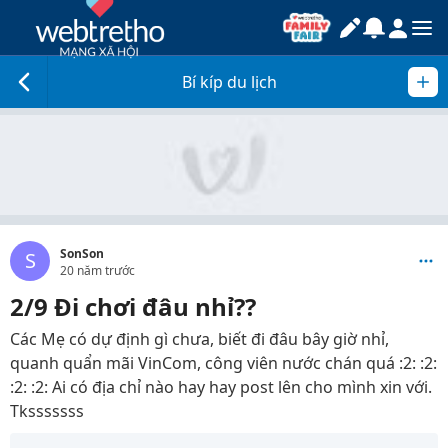
Bí kíp du lịch
SonSon
S
20 năm trước
2/9 Đi chơi đâu nhỉ??
Các Mẹ có dự định gì chưa, biết đi đâu bây giờ nhỉ,
quanh quẩn mãi VinCom, công viên nước chán quá :2: :2:
:2: :2: Ai có địa chỉ nào hay hay post lên cho mình xin với.
Tksssssss