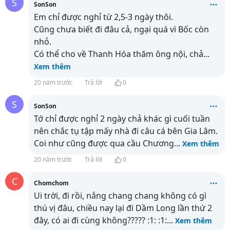
S
SonSon
Em chỉ được nghỉ từ 2,5-3 ngày thôi.
Cũng chưa biết đi đâu cả, ngại quá vì Bốc còn
nhỏ.
Có thể cho về Thanh Hóa thăm ông nội, chả
...
Xem thêm
20 năm trước
Trả lời
0
S
SonSon
Tớ chỉ được nghỉ 2 ngày chả khác gì cuối tuần
nên chắc tụ tập mấy nhà đi câu cá bên Gia Lâm.
Coi như cũng được qua cầu Chương
...
Xem thêm
20 năm trước
Trả lời
0
C
Chomchom
Ui trời, đi rồi, nắng chang chang không có gì
thú vị đâu, chiều nay lại đi Dầm Long lần thứ 2
đây, có ai đi cùng không????? :1: :1:
...
Xem thêm