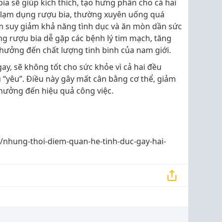
ia sẽ giúp kích thích, tạo hưng phấn cho cả hai
u lạm dụng rượu bia, thường xuyên uống quá
làm suy giảm khả năng tình dục và ăn mòn dần sức
g rượu bia dễ gặp các bệnh lý tim mạch, tăng
 hưởng đến chất lượng tinh binh của nam giới.
y, sẽ không tốt cho sức khỏe vì cả hai đều
 “yêu”. Điều này gây mất cân bằng cơ thể, giảm
hưởng đến hiệu quả công việc.
/nhung-thoi-diem-quan-he-tinh-duc-gay-hai-