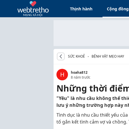
Thịnh hành
Cộng đồng
SỨC KHOẺ
BỆNH VẶT MẸO HAY
hoaha812
H
8 năm trước
Những thời điểm
"Yêu" là nhu cầu không thể thi
lưu ý những trường hợp này n
Tình dục là nhu cầu thiết yếu củ
tố gắn kết tình cảm vợ và chồng. 