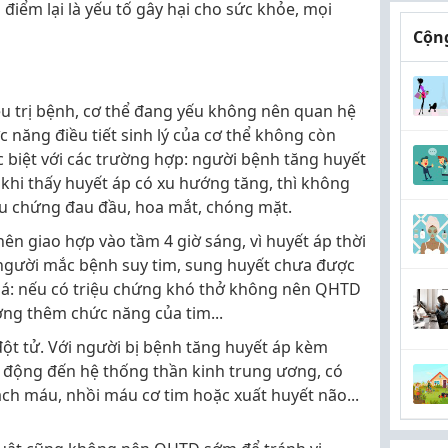
 điểm lại là yếu tố gây hại cho sức khỏe, mọi
Cộng
ều trị bệnh, cơ thể đang yếu không nên quan hệ
c năng điều tiết sinh lý của cơ thể không còn
c biệt với các trường hợp: người bệnh tăng huyết
khi thấy huyết áp có xu hướng tăng, thì không
iệu chứng đau đầu, hoa mắt, chóng mặt.
nên giao hợp vào tầm 4 giờ sáng, vì huyết áp thời
 người mắc bệnh suy tim, sung huyết chưa được
2 lá: nếu có triệu chứng khó thở không nên QHTD
ưởng thêm chức năng của tim...
ột tử. Với người bị bệnh tăng huyết áp kèm
 động đến hệ thống thần kinh trung ương, có
ạch máu, nhồi máu cơ tim hoặc xuất huyết não...