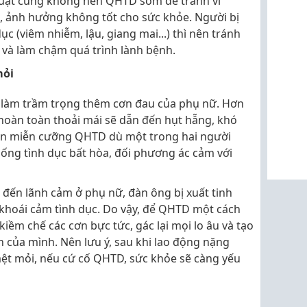
huật cũng không nên QHTD sớm để tránh vi
 ảnh hưởng không tốt cho sức khỏe. Người bị
c (viêm nhiễm, lậu, giang mai...) thì nên tránh
 và làm chậm quá trình lành bệnh.
mỏi
sẽ làm trầm trọng thêm cơn đau của phụ nữ. Hơn
oàn toàn thoải mái sẽ dẫn đến hụt hẫng, khó
 vẫn miễn cưỡng QHTD dù một trong hai người
ống tình dục bất hòa, đối phương ác cảm với
ẫn đến lãnh cảm ở phụ nữ, đàn ông bị xuất tinh
khoái cảm tình dục. Do vậy, để QHTD một cách
kiềm chế các cơn bực tức, gác lại mọi lo âu và tạo
h của mình. Nên lưu ý, sau khi lao động nặng
mệt mỏi, nếu cứ cố QHTD, sức khỏe sẽ càng yếu