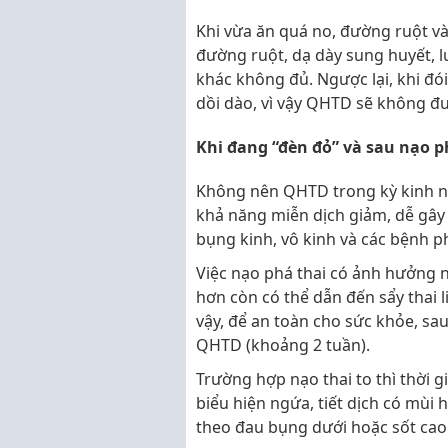
Khi vừa ăn quá no, đường ruột v
đường ruột, dạ dày sung huyết, 
khác không đủ. Ngược lại, khi đói
dồi dào, vì vậy QHTD sẽ không đ
Khi đang “đèn đỏ” và sau nạo p
Không nên QHTD trong kỳ kinh ng
khả năng miễn dịch giảm, dễ gây 
bụng kinh, vô kinh và các bệnh p
Việc nạo phá thai có ảnh hưởng 
hơn còn có thể dẫn đến sẩy thai l
vậy, để an toàn cho sức khỏe, sau
QHTD (khoảng 2 tuần).
Trường hợp nạo thai to thì thời g
biểu hiện ngứa, tiết dịch có mùi
theo đau bụng dưới hoặc sốt cao t