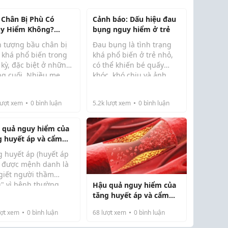
 Chân Bị Phù Có
Cảnh báo: Dấu hiệu đau
y Hiểm Không?
bụng nguy hiểm ở trẻ
ng Điều Mẹ Bầu Cần
n tượng bầu chân bị
Đau bụng là tình trạng
 khá phổ biến trong
khá phổ biến ở trẻ nhỏ,
 kỳ, đặc biệt ở những
có thể khiến bé quấy
ng cuối. Nhiều mẹ
khóc, khó chịu và ảnh
 nhận thấy bàn chân,
hưởng đến sinh hoạt
 cá chân hoặc cẳng
hằng ngày. Nếu mẹ
ượt xem
0
bình luận
5.2k
lượt xem
0
bình luận
n sưng to hơn bình
không biết cách xử lý
ờng, gây cảm giác
đúng, tình trạng này có
 nề và khó chị...
thể kéo dài hoặc trở nên
 quả nguy hiểm của
n...
g huyết áp và cẩm
g phòng tránh tại
g huyết áp (huyết áp
) được mệnh danh là
 giết người thầm
g" vì bệnh thường
Hậu quả nguy hiểm của
 triển mà không có
tăng huyết áp và cẩm
u chứng rõ ràng. Áp
nang phòng tránh tại
ợt xem
0
bình luận
68
lượt xem
0
bình luận
t máu tăng cao liên
nhà
 lên thành động mạch