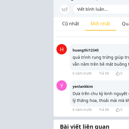
Cũ nhất
Mới nhất
Qu
H
huongthi12345
quá trình rụng trứng giúp t
vẫn nằm trên bề mặt buồng t
6 năm trước
Trả lời
0
Y
yenlankkim
Dựa trên chu kỳ kinh nguyệt 
lý thăng hoa, thoải mái mà k
6 năm trước
Trả lời
0
Bài viết liên quan