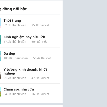
 đồng nổi bật
Thời trang
52.3k Thành viên
·
25.1k Bài viết
Kinh nghiệm hay hữu ích
87.9k Thành viên
·
60k Bài viết
Da đẹp
105.8k Thành viên
·
50.4k Bài viết
Ý tưởng kinh doanh, khởi
nghiệp
91.7k Thành viên
·
47.3k Bài viết
Chăm sóc nhà cửa
64.5k Thành viên
·
26.6k Bài viết