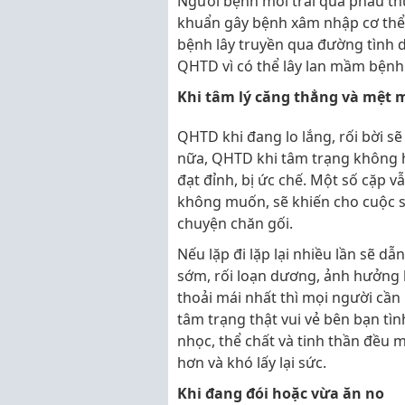
Người bệnh mới trải qua phẫu t
khuẩn gây bệnh xâm nhập cơ thể,
bệnh lây truyền qua đường tình dụ
QHTD vì có thể lây lan mầm bệnh
Khi tâm lý căng thẳng và mệt 
QHTD khi đang lo lắng, rối bời 
nữa, QHTD khi tâm trạng không h
đạt đỉnh, bị ức chế. Một số cặp
không muốn, sẽ khiến cho cuộc s
chuyện chăn gối.
Nếu lặp đi lặp lại nhiều lần sẽ d
sớm, rối loạn dương, ảnh hưởng 
thoải mái nhất thì mọi người cần 
tâm trạng thật vui vẻ bên bạn tìn
nhọc, thể chất và tinh thần đều 
hơn và khó lấy lại sức.
Khi đang đói hoặc vừa ăn no