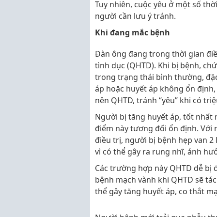
Tuy nhiên, cuộc yêu ở một số thời
người cần lưu ý tránh.
Khi đang mắc bệnh
Đàn ông đang trong thời gian đi
tình dục (QHTD). Khi bị bệnh, chứ
trong trạng thái bình thường, đặ
áp hoặc huyết áp không ổn định, 
nên QHTD, tránh “yêu” khi có tr
Người bị tăng huyết áp, tốt nhất 
điểm này tương đối ổn định. Với
điều trị, người bị bệnh hẹp van 
vì có thể gây ra rung nhĩ, ảnh h
Các trường hợp này QHTD dễ bị đ
bệnh mạch vành khi QHTD sẽ tác
thể gây tăng huyết áp, co thắt m