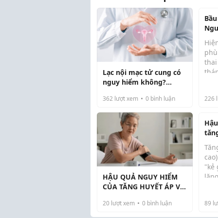
Bầu
Ngu
Nhữ
Hiệ
Biết
phù
thai
thá
Lạc nội mạc tử cung có
bầu
nguy hiểm không?
mắt
Nguyên nhân là gì?
362
lượt xem
0
bình luận
226
l
châ
thư
nặng
Hậu
tăn
nan
Tăn
nhà
cao
"kẻ
lặn
HẬU QUẢ NGUY HIỂM
tiến
CỦA TĂNG HUYẾT ÁP VÀ
triệ
CÁCH PHÒNG TRÁNH
20
lượt xem
0
bình luận
89
lư
suấ
tục