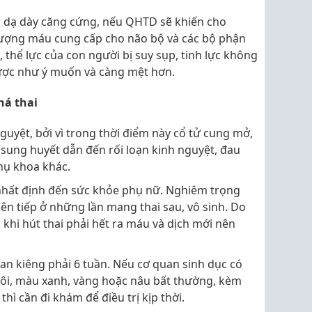
à dạ dày căng cứng, nếu QHTD sẽ khiến cho
lượng máu cung cấp cho não bộ và các bộ phận
, thể lực của con người bị suy sụp, tinh lực không
ược như ý muốn và càng mệt hơn.
há thai
uyệt, bởi vì trong thời điểm này cổ tử cung mở,
sung huyết dẫn đến rối loạn kinh nguyệt, đau
hụ khoa khác.
nhất định đến sức khỏe phụ nữ. Nghiêm trọng
iên tiếp ở những lần mang thai sau, vô sinh. Do
 khi hút thai phải hết ra máu và dịch mới nên
ian kiêng phải 6 tuần. Nếu cơ quan sinh dục có
 hôi, màu xanh, vàng hoặc nâu bất thường, kèm
hì cần đi khám để điều trị kịp thời.