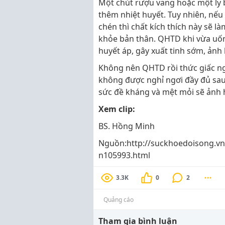
Một chút rượu vang hoặc một ly b
thêm nhiệt huyết. Tuy nhiên, nế
chén thì chất kích thích này sẽ 
khỏe bản thân. QHTD khi vừa uốn
huyết áp, gây xuất tinh sớm, ảnh
Không nên QHTD rồi thức giấc nga
không được nghỉ ngơi đầy đủ sau
sức đề kháng và mệt mỏi sẽ ảnh 
Xem clip:
BS. Hồng Minh
Nguồn:http://suckhoedoisong.vn
n105993.html
3.3K
0
2
Quảng cáo
Tham gia bình luận