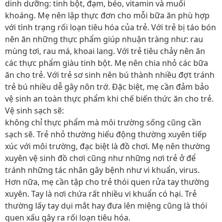
dinh dưỡng: tinh bột, đạm, béo, vitamin và muối
khoáng. Mẹ nên lập thực đơn cho mỗi bữa ăn phù hợp
với tình trạng rối loạn tiêu hóa của trẻ. Với trẻ bị táo bón
nên ăn những thực phẩm giúp nhuận tràng như: rau
mùng tơi, rau má, khoai lang. Với trẻ tiêu chảy nên ăn
các thực phẩm giàu tinh bột. Mẹ nên chia nhỏ các bữa
ăn cho trẻ. Với trẻ sơ sinh nên bú thành nhiều đợt tránh
trẻ bú nhiều dễ gây nôn trớ. Đặc biệt, mẹ cần đảm bảo
vệ sinh an toàn thực phẩm khi chế biến thức ăn cho trẻ.
Vệ sinh sạch sẽ:
không chỉ thực phẩm mà môi trường sống cũng cần
sạch sẽ. Trẻ nhỏ thường hiếu động thường xuyên tiếp
xúc với môi trường, đạc biệt là đồ chơi. Mẹ nên thường
xuyên vệ sinh đồ chơi cũng như những nơi trẻ ở để
tránh những tác nhân gây bệnh như vi khuẩn, virus.
Hơn nữa, mẹ cần tập cho trẻ thói quen rửa tay thường
xuyên. Tay là nơi chứa rất nhiều vi khuẩn có hại. Trẻ
thường lấy tay dụi mắt hay đưa lên miệng cũng là thói
quen xấu gây ra rối loạn tiêu hóa.