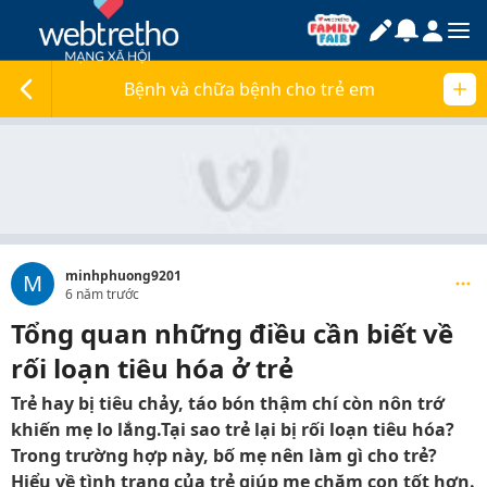
Bệnh và chữa bệnh cho trẻ em
minhphuong9201
M
6 năm trước
Tổng quan những điều cần biết về
rối loạn tiêu hóa ở trẻ
Trẻ hay bị tiêu chảy, táo bón thậm chí còn nôn trớ
khiến mẹ lo lắng.Tại sao trẻ lại bị rối loạn tiêu hóa?
Trong trường hợp này, bố mẹ nên làm gì cho trẻ?
Hiểu về tình trạng của trẻ giúp mẹ chăm con tốt hơn.