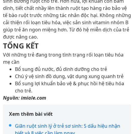
sinh đường ruột cho trẻ. Hơn nữa, lợi khuẩn còn bám
dính, tiết chất nhầy lên thành ruột tạo hàng rào bảo vệ
tế bào ruột trước những tác nhân độc hại. Không những
cải thiện rối loạn tiêu hóa, việc sản sinh vitamin nhóm B
giúp trẻ ăn ngon miệng hơn. Từ đó hệ miễn dịch của trẻ
được nâng cao.
TỔNG KẾT
Với những trẻ đang trong tình trạng rối loạn tiêu hóa
mẹ cần
Bổ sung đủ nước, đủ dinh dưỡng cho trẻ
Chú ý vệ sinh đồ dụng, vật dụng xung quanh trẻ
Bổ sung lợi khuẩn bảo vệ & phục hồi hệ tiêu hóa
cho trẻ.
Nguồn: imiale.com
Xem thêm bài viết
Giãn ruột sinh lý ở trẻ sơ sinh: 5 dấu hiệu nhận
biết và 8 việc cần làm ngay