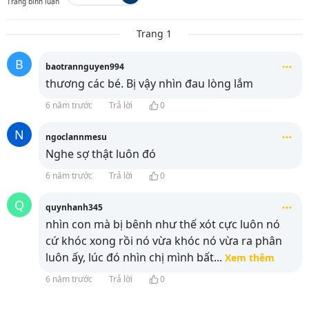
Trang bình luận
Trang 1
B
baotrannguyen994
thương các bé. Bị vậy nhìn đau lòng lắm
6 năm trước
Trả lời
0
N
ngoclannmesu
Nghe sợ thật luôn đó
6 năm trước
Trả lời
0
Q
quynhanh345
nhìn con mà bị bênh như thế xót cực luôn nó
cứ khóc xong rồi nó vừa khóc nó vừa ra phân
luôn ấy, lúc đó nhìn chị mình bất
...
Xem thêm
6 năm trước
Trả lời
0