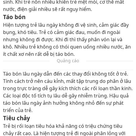
sinh. Khi trẻ nôn nhiều khiến trẻ mệt mỏi, cơ thể mất
nước, điện giải nhiều sẽ rất nguy hiểm.
Táo bón
Hiện tượng trẻ lâu ngày không đi vệ sinh, cảm giác đầy
bụng, khó tiêu. Trẻ có cảm giác đau, muốn đi ngoài
nhưng không đi được. Khi đi thì thấy phân vón lại và
khô. Nhiều trẻ không có thói quen uống nhiều nước, ăn
ít chất xơ nên rất dễ bị táo bón.
Quảng cáo
Táo bón lâu ngày dẫn đến các thay đổi không tốt ở trẻ.
Tính cách trở nên cáu kỉnh, mất tập trung do phân ở lâu
trong trực tràng dễ gây kích thích các rối loạn thần kinh.
Các loại độc tố tích tụ lâu dễ gây nhiễm trùng. Hậu quả
táo bón lâu ngày ảnh hưởng không nhỏ đến sự phát
triển của trẻ.
Tiêu chảy
Trẻ bị rối loạn tiêu hóa khả năng có triệu chứng tiêu
chảy rất cao. Là hiện tượng trẻ đi ngoài phân lỏng với