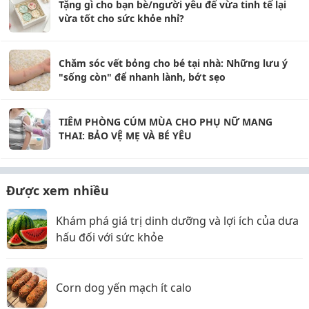
Tặng gì cho bạn bè/người yêu để vừa tinh tế lại
vừa tốt cho sức khỏe nhỉ?
Chăm sóc vết bỏng cho bé tại nhà: Những lưu ý
"sống còn" để nhanh lành, bớt sẹo
TIÊM PHÒNG CÚM MÙA CHO PHỤ NỮ MANG
THAI: BẢO VỆ MẸ VÀ BÉ YÊU
Được xem nhiều
Khám phá giá trị dinh dưỡng và lợi ích của dưa
hấu đối với sức khỏe
Corn dog yến mạch ít calo