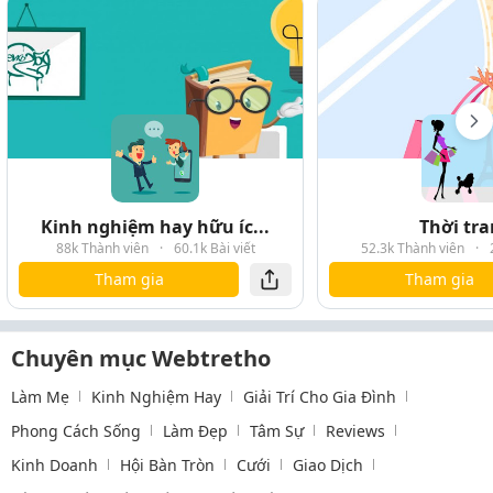
Kinh nghiệm hay hữu íc...
Thời tr
88k Thành viên
·
60.1k Bài viết
52.3k Thành viên
·
Tham gia
Tham gia
Chuyên mục Webtretho
Làm Mẹ
Kinh Nghiệm Hay
Giải Trí Cho Gia Đình
Phong Cách Sống
Làm Đẹp
Tâm Sự
Reviews
Kinh Doanh
Hội Bàn Tròn
Cưới
Giao Dịch