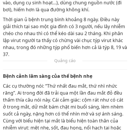
vào, dụng cụ sinh hoạt...), dùng chung nguồn nước (đi
bơi), hiếm hơn là qua đường không khí.
Thời gian ủ bệnh trung bình khoảng 8 ngày. Điều này
giải thích tại sao một gia đình có 3 người, nếu lây nhiễm
chéo cho nhau thì có thể kéo dài sau 2 tháng. Khi phân
lập virut người ta thấy có chừng vài chục týp virut khác
nhau, trong đó những týp phổ biến hơn cả là týp 8, 19 và
37.
Quảng cáo
Bệnh cảnh lâm sàng của thể bệnh nhẹ
Các cụ thường nói: “Thứ nhất đau mắt, thứ nhì nhức
răng”. Ai trong đời đã trải qua một lần đau mắt đỏ đều
thấm thía câu nói này. Cái cảm giác: cộm rát như có cát
ở trong mắt, dử mắt bám chặt mi buổi sáng, lèm nhèm
suốt cả ngày, nặng hơn có thể nhìn mờ và sợ ánh sáng.
Cùng với biểu hiện tại mắt là biểu hiện toàn thân của
nhiễm virut: mệt nhẹ, sốt, đau họng, nổi hạch tai hoặc