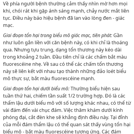
Về phía người bệnh thường cảm thấy nhìn mờ hơn mọi
khi, chói rát khi gặp ánh sáng mạnh, chảy nước mắt liên
tục. Điều này báo hiệu bệnh đã lan vào lòng đen - giác
mạc.
Giai đoạn tổn hại trong biểu mô giác mạc, tiên phát:
Gần
như luôn gắn liền với căn bệnh này, có khi chỉ là thoáng
qua. Nhưng tựu trung, dạng tổn thương này kéo dài
trong khoảng 2 tuần. Đầu tiên chỉ là các chấm bắt màu
fluorescéine nhẹ. Về sau có thể các chấm tổn thương
này sẽ liên kết với nhau tạo thành những đảo loét biểu
mô thực sự, bắt màu fluorescéine mạnh.
Giai đoạn tổn hại dưới biểu mô:
Thường biểu hiện sau
tuần thứ hai, chiếm tần suất 1/2 trường hợp. Đó là các
thẩm lậu dưới biểu mô với số lượng khác nhau, có thể từ
vài đám đến vài chục đám. Việc thăm khám dưới kính
phóng đại, cắt đèn khe sẽ khẳng định điều này. Tại đỉnh
của mỗi đám thẩm lậu có thể quan sát thấy vùng tổn hại
biểu mô - bắt màu fluorescéine tương ứng. Các đám