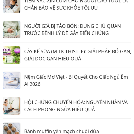
TIÊM VẮC-XIN CÚM CHO NGƯỜI CAO TUỔI: LÁ
CHẮN BẢO VỆ SỨC KHỎE TỐI ƯU
NGƯỜI GIÀ BỊ TÁO BÓN: ĐỪNG CHỦ QUAN
TRƯỚC BỆNH LÝ DỄ GÂY BIẾN CHỨNG
CÂY KẾ SỮA (MILK THISTLE): GIẢI PHÁP BỔ GAN,
GIẢI ĐỘC GAN HIỆU QUẢ
Nệm Giấc Mơ Việt - Bí Quyết Cho Giấc Ngủ Êm
Ái 2026
HỘI CHỨNG CHUYỂN HÓA: NGUYÊN NHÂN VÀ
CÁCH PHÒNG NGỪA HIỆU QUẢ
Bánh muffin yến mạch chuối dừa