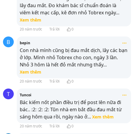
lây đau mắt. Đo khám bác sĩ chuẩn đoán là
viêm kết mạc cấp, kê đơn nhỏ Tobrex ngày
...
Xem thêm
20 năm trước
Trả lời
0
B
bepin
Con nhà mình cũng bị đau mắt dịch, lây các bạn
ở lớp. Mình nhỏ Tobrex cho con, ngày 3 lần.
Nhỏ 3 hôm là hết đỏ mắt nhưng thấy
...
Xem thêm
20 năm trước
Trả lời
0
T
Tuncoi
Bác kiếm nốt phần điều trị để post lên nữa đi
bác.. :2: :2: :2: Tũn nhà em bắt đầu đau mắt từ
sáng hôm qua rồi, ngày nào ở
...
Xem thêm
20 năm trước
Trả lời
0