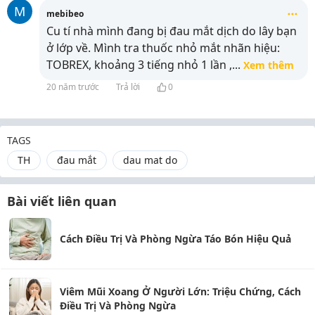
M
mebibeo
Cu tí nhà mình đang bị đau mắt dịch do lây bạn
ở lớp về. Mình tra thuốc nhỏ mắt nhãn hiệu:
TOBREX, khoảng 3 tiếng nhỏ 1 lần ,
...
Xem thêm
20 năm trước
Trả lời
0
TAGS
TH
đau mắt
dau mat do
Bài viết liên quan
Cách Điều Trị Và Phòng Ngừa Táo Bón Hiệu Quả
Viêm Mũi Xoang Ở Người Lớn: Triệu Chứng, Cách
Điều Trị Và Phòng Ngừa