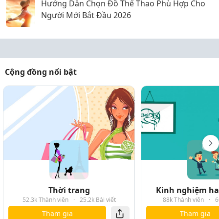
Hướng Dẫn Chọn Đồ Thể Thao Phù Hợp Cho
Người Mới Bắt Đầu 2026
Cộng đồng nổi bật
Thời trang
Kinh nghiệm hay
52.3k Thành viên
·
25.2k Bài viết
88k Thành viên
·
6
Tham gia
Tham gia