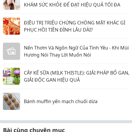
KHÁM SỨC KHỎE ĐỂ ĐẠT HIỆU QUẢ TỐI ĐA
ĐIỀU TRỊ TRIỆU CHỨNG CHÓNG MẶT KHÁC GÌ
PHỤC HỒI TIỀN ĐÌNH LÂU DÀI?
Nến Thơm Và Ngôn Ngữ Của Tình Yêu - Khi Mùi
Hương Nói Thay Lời Muốn Nói
CÂY KẾ SỮA (MILK THISTLE): GIẢI PHÁP BỔ GAN,
GIẢI ĐỘC GAN HIỆU QUẢ
Bánh muffin yến mạch chuối dừa
Bài cùng chuyên mục