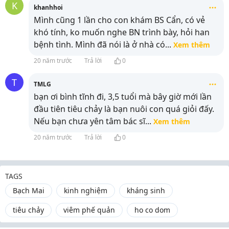
K
khanhhoi
Mình cũng 1 lần cho con khám BS Cẩn, có vẻ
khó tính, ko muốn nghe BN trình bày, hỏi han
bệnh tình. Mình đã nói là ở nhà có
...
Xem thêm
20 năm trước
Trả lời
0
T
TMLG
bạn ơi bình tĩnh đi, 3,5 tuổi mà bây giờ mới lần
đầu tiên tiêu chảy là bạn nuôi con quá giỏi đấy.
Nếu bạn chưa yên tâm bác sĩ
...
Xem thêm
20 năm trước
Trả lời
0
TAGS
Bạch Mai
kinh nghiệm
kháng sinh
tiêu chảy
viêm phế quản
ho co dom