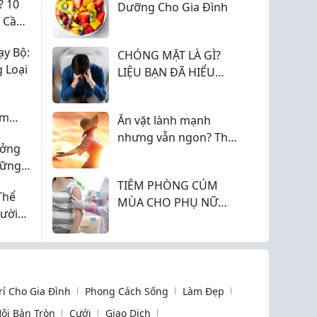
? 10
Dưỡng Cho Gia Đình
u Cần
y Bộ:
CHÓNG MẶT LÀ GÌ?
 Loại
LIỆU BẠN ĐÃ HIỂU
ĐÚNG?
ảm
Ăn vặt lành mạnh
nhưng vẫn ngon? Thử
ưởng
ngay Granola Siêu Hạt
hững
GreennyFood!
t
TIÊM PHÒNG CÚM
Thể
MÙA CHO PHỤ NỮ
ười
MANG THAI: BẢO VỆ
MẸ VÀ BÉ YÊU
Trí Cho Gia Đình
Phong Cách Sống
Làm Đẹp
ội Bàn Tròn
Cưới
Giao Dịch