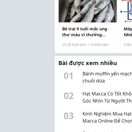
Bé trai 9 tuổi mắc ung
Máy
thư máu vì thường
Nhi
xuyên ăn 1 loại cá, bác sĩ
Thá
25.2k
lượt xem
0
bình luận
5.4k
nhắc: 3 loại cá độc nên
Giả
tránh xa
Vặt
Bài được xem nhiều
0
1
Bánh muffin yến mạc
chuối dừa
0
2
Hạt Macca Có Tốt Khô
Góc Nhìn Từ Người T
Xuyên Sử Dụng
0
3
Kinh Nghiệm Mua Hạt
Macca Online Để Chọ
Được Sản Phẩm Chất