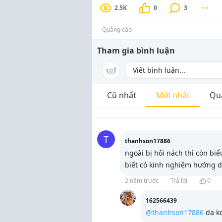
2.5K
0
3
Quảng cáo
Tham gia bình luận
Cũ nhất
Mới nhất
Qu
T
thanhson17886
ngoài bị hôi nách thì còn b
biết có kinh nghiệm hướng d
2 năm trước
Trả lời
0
162566439
@thanhson17886
dạ k