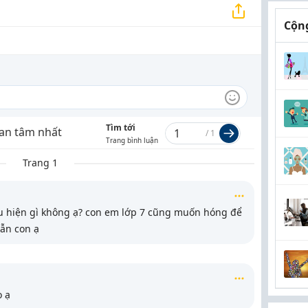
Cộng
Tìm tới
an tâm nhất
/
1
Trang bình luận
Trang 1
iểu hiện gì không ạ? con em lớp 7 cũng muốn hóng để
ẫn con ạ
o ạ