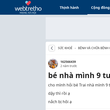
Thịnh hành
Cộng đồng
SỨC KHOẺ
BỆNH VÀ CHỮA BỆNH 
162566439
2 năm trước
bé nhà mình 9 tu
cho mình hỏi bé Trai nhà mình 9 t
dậy thì rồi ạ
nắch bị hôi ạ