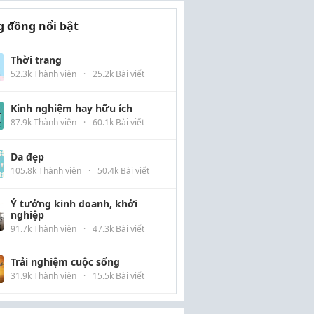
 đồng nổi bật
Thời trang
52.3k Thành viên
·
25.2k Bài viết
Kinh nghiệm hay hữu ích
87.9k Thành viên
·
60.1k Bài viết
Da đẹp
105.8k Thành viên
·
50.4k Bài viết
Ý tưởng kinh doanh, khởi
nghiệp
91.7k Thành viên
·
47.3k Bài viết
Trải nghiệm cuộc sống
31.9k Thành viên
·
15.5k Bài viết