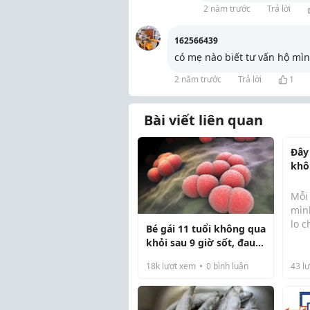
2 năm trước
Trả lời
162566439
có mẹ nào biết tư vấn hộ mìn
2 năm trước
Trả lời
1
Bài viết liên quan
Đây
khô
bé 
Mỗi 
mìn
lo 
Bé gái 11 tuổi không qua
trùn
khỏi sau 9 giờ sốt, đau
Từ n
tho
đầu
còn 
18k
lượt xem
0
bình luận
43
lư
trướ
tâm