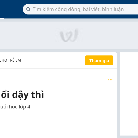
Tham gia
CHO TRẺ EM
ổi dậy thì
uổi học lớp 4