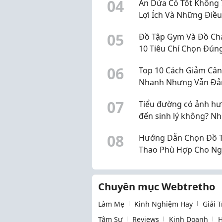
0
4
Ăn Dứa Có Tốt Không 
Lượng
Lợi Ích Và Những Điề
Lưu Ý
0
5
Đồ Tập Gym Và Đồ Chạ
10 Tiêu Chí Chọn Đúng
0
6
Top 10 Cách Giảm Cân
Nhanh Nhưng Vẫn Đ
Bảo Sức Khỏe
0
7
Tiểu đường có ảnh h
đến sinh lý không? N
điều nam giới nên biế
0
8
Hướng Dẫn Chọn Đồ 
Thao Phù Hợp Cho Ng
Mới Bắt Đầu 2026
Chuyên mục Webtretho
Làm Mẹ
Kinh Nghiệm Hay
Giải 
Tâm Sự
Reviews
Kinh Doanh
H