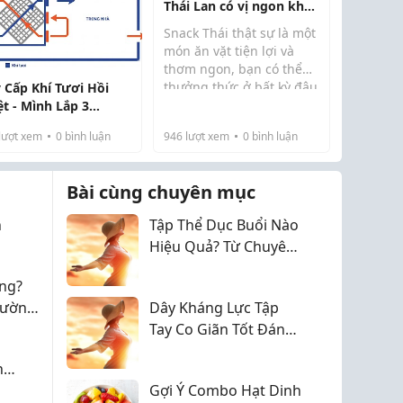
đơn giản nhưng hiệu
Thái Lan có vị ngon khó
quả, cho phép người
cưỡng, từ bé đến lớn ai
Snack Thái thật sự là một
dùn...
cũng mê
món ăn vặt tiện lợi và
thơm ngon, bạn có thể
thưởng thức ở bất kỳ đâu
 Cấp Khí Tươi Hồi
và bất cứ lúc nào. Các
ệt - Mình Lắp 3
loại snack như snack
ng, Hóa Đơn Điện
lượt xem
0
bình luận
946
lượt xem
0
bình luận
rong biển, snack tôm và
m Hẳn Và Bé Hết Ốm
nhiều món khác đều
được yêu thích và...
Bài cùng chuyên mục
h
Tập Thể Dục Buổi Nào
Hiệu Quả? Từ Chuyên
Gia 2026
ng?
hường
Dây Kháng Lực Tập
Tay Co Giãn Tốt Đáng
Đầu Tư 2026
n
Gợi Ý Combo Hạt Dinh