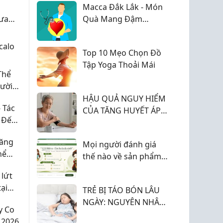
Macca Đắk Lắk - Món
dưa
Quà Mang Đậm
Hương Vị Tây Nguyên
calo
Top 10 Mẹo Chọn Đồ
Tập Yoga Thoải Mái
Thể
ười
HẬU QUẢ NGUY HIỂM
 Tác
CỦA TĂNG HUYẾT ÁP
 Đến
VÀ CÁCH PHÒNG
 Giãn
TRÁNH
Tăng
Mọi người đánh giá
hể
thế nào về sản phẩm
của Cám Bán Bột?
 lứt
ại
TRẺ BỊ TÁO BÓN LÂU
NGÀY: NGUYÊN NHÂN
y Co
VÀ CÁCH XỬ TRÍ HIỆU
 2026