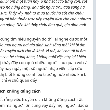
háu bị ốm một tuần nay, ở nhà sốt cao từng cơn, sốt
eo ho húng hắng, đau tức ngực trái, đau vùng hạ
g sức. Thấy vậy, nhà tự mua thuốc hạ sốt cho cháu
ười bán thuốc trực tiếp truyền dịch cho cháu nhưng
àng nặng. Đến khi thấy cháu đau quá, gia đình mới
 cũng tìm hiểu nguyên do thì lại nghe được một
Do mọi người nơi gia đình sinh sống mỗi khi bị ốm
 truyền dịch cho là khỏi. Vì thế, khi con tôi bị ốm
n cho bé chóng khỏe, không nghĩ việc này lại khiến
hị thấy đấy còn quá nhiều người chủ quan với cái
gày nay ngày một số người nhập viện cấp cứu
chị biết không có nhiều trường hợp nhiều khi bị
chỉ vì chủ quan đấy.
dịch không đúng cách
t rằng việc truyền dịch không đúng cách rất
em mà người lớn cũng vậy đấy mọi người. Bác sĩ