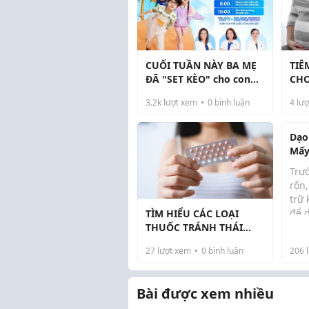
CUỐI TUẦN NÀY BA MẸ
TIÊ
ĐÃ "SET KÈO" cho con
CH
chưa?
THA
3.2k
lượt xem
0
bình luận
4
lượ
YÊ
Dạo
Mấy
Vừa
Trư
Cho
rộn
trữ 
để 
TÌM HIỂU CÁC LOẠI
khô
THUỐC TRÁNH THÁI
nướ
HÀNG NGÀY THÔNG
27
lượt xem
0
bình luận
206
l
một
DỤNG HIỆN NAY
đầu
phẩ
Bài được xem nhiều