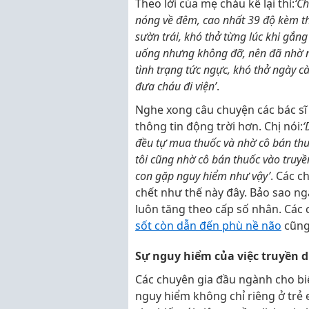
Theo lời của mẹ cháu kể lại thì:
‘C
nóng về đêm, cao nhất 39 độ kèm th
sườn trái, khó thở từng lúc khi gắn
uống nhưng không đỡ, nên đã nhờ ng
tình trạng tức ngực, khó thở ngày c
đưa cháu đi viện’
.
Nghe xong câu chuyện các bác sĩ
thông tin động trời hơn. Chị nói:
‘
đều tự mua thuốc và nhờ cô bán thuốc
tôi cũng nhờ cô bán thuốc vào truyề
con gặp nguy hiểm như vậy’
. Các c
chết như thế này đây. Bảo sao n
luôn tăng theo cấp số nhân. Các 
sốt còn dẫn đến phù nề não
cũng 
Sự nguy hiểm của việc truyền 
Các chuyên gia đầu ngành cho biế
nguy hiểm không chỉ riêng ở trẻ 