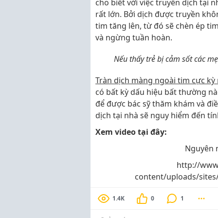
cho biết với việc truyền dịch tại 
rất lớn. Bởi dịch được truyền kh
tim tăng lên, từ đó sẽ chèn ép ti
và ngừng tuần hoàn.
Nếu thấy trẻ bị cảm sốt các m
Tràn dịch màng ngoài tim cực kỳ 
có bất kỳ dấu hiệu bất thường n
để được bác sỹ thăm khám và điề
dịch tại nhà sẽ nguy hiểm đến tí
Xem video tại đây:
Nguyên n
http://www
content/uploads/site
1.4K
0
1