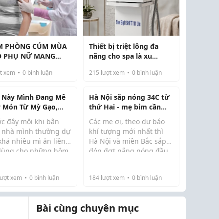
M PHÒNG CÚM MÙA
Thiết bị triệt lông đa
O PHỤ NỮ MANG
năng cho spa là xu
I: BẢO VỆ MẸ VÀ BÉ
hướng đầu tư hiện nay
t xem
0
bình luận
215
lượt xem
0
bình luận
U
 Này Mình Đang Mê
Hà Nội sắp nóng 34C từ
 Món Từ Mỳ Gạo,
thứ Hai - mẹ bỉm cần
 Dễ Nấu Lại Đổi Vị
chuẩn bị gì cho con?
ớc đây mỗi khi bận
Các mẹ ơi, theo dự báo
 Cả Nhà
, nhà mình thường dự
khí tượng mới nhất thì
khá nhiều mì ăn liền
Hà Nội và miền Bắc sắp
dùng cho những hôm
đón đợt nắng nóng đầu
ng có thời gian nấu
tiên của năm 2026 rồi,
ng. Tuy nhiên, sau
bắt đầu từ thứ Hai 30/3
ượt xem
0
bình luận
184
lượt xem
0
bình luận
 thời gian, mình bắt
và đỉnh điểm vào 31/3 và
 tìm những thực
1/4 với nhiệt độ lên tới
m khác để thay đ...
33-34°C. Một...
Bài cùng chuyên mục