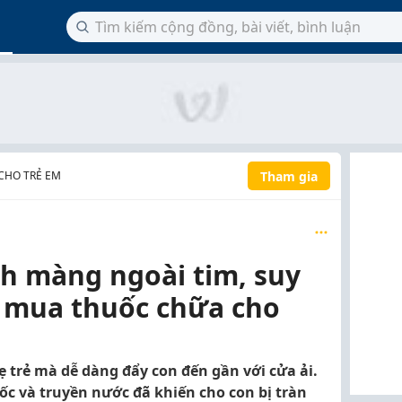
Tham gia
CHO TRẺ EM
ịch màng ngoài tim, suy
ự mua thuốc chữa cho
ẹ trẻ mà dễ dàng đẩy con đến gần với cửa ải.
c và truyền nước đã khiến cho con bị tràn