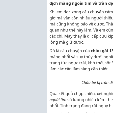
dịch màng ngoài tim và tràn d
Khi em đọc xong câu chuyện cảm t
giờ mà vẫn còn nhiều người thiế
mà cũng không bảo vệ được. Thật 
quan như thế này lắm. Và em cũn
các chị. May thay là đi cấp cứu 
lòng mà giữ được.
Đó là câu chuyện của
cháu gái 1
màng phổi và suy thùy dưới nghi
trạng tức ngực trái, khó thở, sốt
làm các cận lâm sàng cần thiết.
Cháu bé bị tràn 
Qua kết quả chụp chiếu, xét ngh
ngoài tim
số lượng nhiều kèm theo
phổi. Tình trạng đang rất nguy h