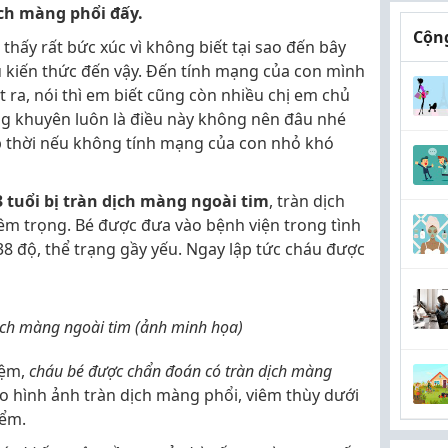
ịch màng phổi đấy.
Cộng
hấy rất bức xúc vì không biết tại sao đến bây
u kiến thức đến vậy. Đến tính mạng của con mình
ra, nói thì em biết cũng còn nhiều chị em chủ
g khuyên luôn là điều này không nên đâu nhé
kịp thời nếu không tính mạng của con nhỏ khó
3 tuổi bị tràn dịch màng ngoài tim
, tràn dịch
êm trọng. Bé được đưa vào bệnh viện trong tình
 38 độ, thể trạng gầy yếu. Ngay lập tức cháu được
dịch màng ngoài tim (ảnh minh họa)
iệm,
cháu bé được chẩn đoán có tràn dịch màng
 hình ảnh tràn dịch màng phổi, viêm thùy dưới
iểm.