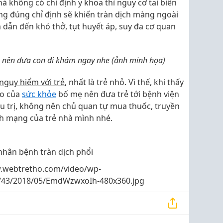
nhà không có chỉ định y khoa thì nguy cơ tai biến
ông đúng chỉ định sẽ khiến tràn dịch màng ngoài
m dẫn đến khó thở, tụt huyết áp, suy đa cơ quan
ẹ nên đưa con đi khám ngay nhe (ảnh minh họa)
nguy hiểm với trẻ
, nhất là trẻ nhỏ. Vì thế, khi thấy
ào của
sức khỏe
bố mẹ nên đưa trẻ tới bệnh viện
u trị, không nên chủ quan tự mua thuốc, truyền
nh mạng của trẻ nhà mình nhé.
hân bệnh tràn dịch phổi
.webtretho.com/video/wp-
s/43/2018/05/EmdWzwxoIh-480x360.jpg