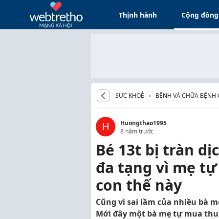
Thịnh hành
Cộng đồng
SỨC KHOẺ
BỆNH VÀ CHỮA BỆNH 
Huongthao1995
H
8 năm trước
Bé 13t bị tràn d
đa tạng vì mẹ t
con thế này
Cũng vì sai lầm của nhiều bà m
Mới đây một bà mẹ tự mua thuố