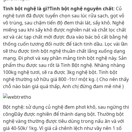
Tinh bột nghệ là gì?
Tinh bột nghệ nguyên chất
: Củ
nghệ tươi đã được tuyển chọn sau lúc rửa sạch, gọt vỏ
vô trùng, sau chậm tiến độ đem thái lát, sấy khô. Nghệ
miếng sau khi sấy khô được nghiền nát và chắt lọc chất
xơ và các tạp chất mới được đưa vào bác bỏ cất bằng hệ
thống cuốn tương đối nước để tách tinh dầu. Lọc vài lần
sẽ thu được tinh bột nghệ thuần chất lắng xuống dạng
mạng. Đi phơi và xay phần mảng tinh bột nghệ này. Sản
phẩm thu được sau rốt là Tinh Bột nghệ. Nhàng nhàng
100kg nghệ tươi, sẽ ra được 3kg nghệ bột. Tinh bột
nghệ thường sở hữu giá 800 -1tr/ một kg. ( Cho nên thấy
chỗ nào bán giá quá thấp, Anh chị đừng đam mê nhé )
Bột nghệ: sử dụng củ nghệ đem phơi khô, sau ngừng thi
côngĐây được nghiền để thành dạng bột. Thường bột
nghệ vàng thường được tiêu dùng trong nấu ăn và với
giá 40-50k/ 1kg. Vì giá cả chênh lệch như vầy nên 1 số