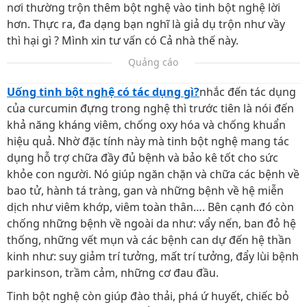
nơi thường trộn thêm bột nghệ vào tinh bột nghệ lời
hơn. Thực ra, đa dạng bạn nghĩ là giả dụ trộn như vầy
thì hại gì ? Mình xin tư vấn có Cả nhà thế này.
Quảng cáo
Uống tinh bột nghệ có tác dụng gì?
nhắc đến tác dụng
của curcumin đựng trong nghệ thì trước tiên là nói đến
khả năng kháng viêm, chống oxy hóa và chống khuẩn
hiệu quả. Nhờ đặc tính này mà tinh bột nghệ mang tác
dụng hỗ trợ chữa đầy đủ bệnh và bảo kê tốt cho sức
khỏe con người. Nó giúp ngăn chặn và chữa các bệnh về
bao tử, hành tá tràng, gan và những bệnh về hệ miễn
dịch như viêm khớp, viêm toàn thân…. Bên cạnh đó còn
chống những bệnh về ngoài da như: vẩy nến, ban đỏ hệ
thống, những vết mụn và các bệnh can dự đến hệ thần
kinh như: suy giảm trí tưởng, mất trí tưởng, đẩy lùi bệnh
parkinson, trầm cảm, những cơ đau đầu.
Tinh bột nghệ còn giúp đào thải, phá ứ huyết, chiếc bỏ