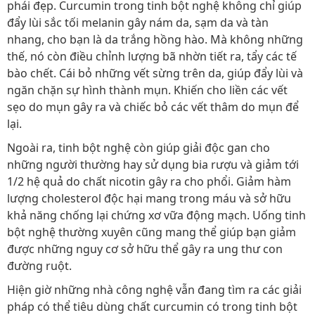
phái đẹp. Curcumin trong tinh bột nghệ không chỉ giúp
đẩy lùi sắc tối melanin gây nám da, sạm da và tàn
nhang, cho bạn là da trắng hồng hào. Mà không những
thế, nó còn điều chỉnh lượng bã nhờn tiết ra, tẩy các tế
bào chết. Cái bỏ những vết sừng trên da, giúp đẩy lùi và
ngăn chặn sự hình thành mụn. Khiến cho liền các vết
sẹo do mụn gây ra và chiếc bỏ các vết thâm do mụn để
lại.
Ngoài ra, tinh bột nghệ còn giúp giải độc gan cho
những người thường hay sử dụng bia rượu và giảm tới
1/2 hệ quả do chất nicotin gây ra cho phổi. Giảm hàm
lượng cholesterol độc hại mang trong máu và sở hữu
khả năng chống lại chứng xơ vữa động mạch. Uống tinh
bột nghệ thường xuyên cũng mang thể giúp bạn giảm
được những nguy cơ sở hữu thể gây ra ung thư con
đường ruột.
Hiện giờ những nhà công nghệ vẫn đang tìm ra các giải
pháp có thể tiêu dùng chất curcumin có trong tinh bột