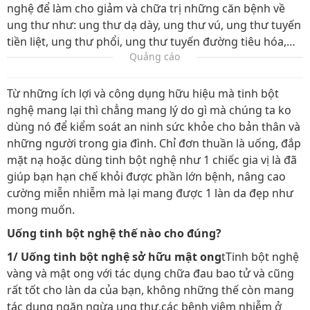
nghệ để làm cho giảm và chữa trị những căn bệnh về
ung thư như: ung thư dạ dày, ung thư vú, ung thư tuyến
tiền liệt, ung thư phổi, ung thư tuyến đường tiêu hóa,…
Quảng cáo
Từ những ích lợi và công dụng hữu hiệu mà tinh bột
nghệ mang lại thì chẳng mang lý do gì mà chúng ta ko
dùng nó để kiểm soát an ninh sức khỏe cho bản thân và
những người trong gia đình. Chỉ đơn thuần là uống, đắp
mặt nạ hoặc dùng tinh bột nghệ như 1 chiếc gia vị là đã
giúp bạn hạn chế khỏi được phần lớn bệnh, nâng cao
cường miễn nhiễm mà lại mang được 1 làn da đẹp như
mong muốn.
Uống tinh bột nghệ thế nào cho đúng?
1/ Uống tinh bột nghệ sở hữu mật ong
tTinh bột nghệ
vàng và mật ong với tác dụng chữa đau bao tử và cũng
rất tốt cho làn da của bạn, không những thế còn mang
tác dụng ngăn ngừa ung thư,các bệnh viêm nhiễm ở