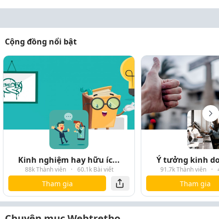
Cộng đồng nổi bật
Kinh nghiệm hay hữu íc...
Ý tưởng kinh do
88k Thành viên
·
60.1k Bài viết
91.7k Thành viên
·
Tham gia
Tham gia
Chuyên mục Webtretho