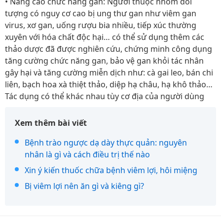
• Nâng cao chức năng gan: Người thuộc nhóm đối
tượng có nguy cơ cao bị ung thư gan như viêm gan
virus, xơ gan, uống rượu bia nhiều, tiếp xúc thường
xuyên với hóa chất độc hại… có thể sử dụng thêm các
thảo dược đã được nghiên cứu, chứng minh công dụng
tăng cường chức năng gan, bảo vệ gan khỏi tác nhân
gây hại và tăng cường miễn dịch như: cà gai leo, bán chi
liên, bạch hoa xà thiệt thảo, diệp hạ châu, hạ khô thảo…
Tác dụng có thể khác nhau tùy cơ địa của người dùng
Xem thêm bài viết
Bệnh trào ngược dạ dày thực quản: nguyên
nhân là gì và cách điều trị thế nào
Xin ý kiến thuốc chữa bệnh viêm lợi, hôi miệng
Bị viêm lợi nên ăn gì và kiêng gì?