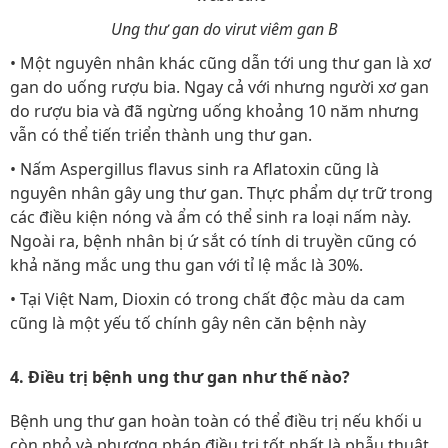
Ung thư gan do virut viêm gan B
• Một nguyên nhân khác cũng dẫn tới ung thư gan là xơ
gan do uống rượu bia. Ngay cả với nhưng người xơ gan
do rượu bia và đã ngừng uống khoảng 10 năm nhưng
vẫn có thể tiến triển thành ung thư gan.
• Nấm Aspergillus flavus sinh ra Aflatoxin cũng là
nguyên nhân gây ung thư gan. Thực phẩm dự trữ trong
các điều kiện nóng và ẩm có thể sinh ra loại nấm này.
Ngoài ra, bệnh nhân bị ứ sắt có tính di truyền cũng có
khả năng mắc ung thu gan với tỉ lệ mắc là 30%.
• Tại Việt Nam, Dioxin có trong chất độc màu da cam
cũng là một yếu tố chính gây nên căn bệnh này
4. Điều trị bệnh ung thư gan như thế nào?
Bệnh ung thư gan hoàn toàn có thể điều trị nếu khối u
còn nhỏ và phương pháp điều trị tốt nhất là phẫu thuật