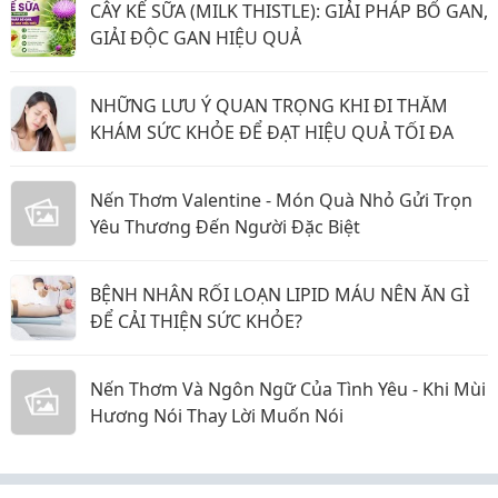
CÂY KẾ SỮA (MILK THISTLE): GIẢI PHÁP BỔ GAN,
GIẢI ĐỘC GAN HIỆU QUẢ
NHỮNG LƯU Ý QUAN TRỌNG KHI ĐI THĂM
KHÁM SỨC KHỎE ĐỂ ĐẠT HIỆU QUẢ TỐI ĐA
Nến Thơm Valentine - Món Quà Nhỏ Gửi Trọn
Yêu Thương Đến Người Đặc Biệt
BỆNH NHÂN RỐI LOẠN LIPID MÁU NÊN ĂN GÌ
ĐỂ CẢI THIỆN SỨC KHỎE?
Nến Thơm Và Ngôn Ngữ Của Tình Yêu - Khi Mùi
Hương Nói Thay Lời Muốn Nói