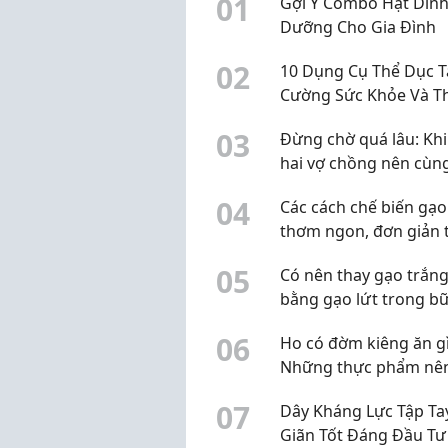
0
1
Gợi Ý Combo Hạt Din
Dưỡng Cho Gia Đình
0
2
10 Dụng Cụ Thể Dục 
Cường Sức Khỏe Và T
Lực
0
3
Đừng chờ quá lâu: Khi
hai vợ chồng nên cùn
kiểm tra sức khỏe sin
0
4
Các cách chế biến gạo
thơm ngon, đơn giản t
nhà
0
5
Có nên thay gạo trắn
bằng gạo lứt trong b
hằng ngày?
0
6
Ho có đờm kiêng ăn g
Những thực phẩm nê
chế
0
7
Dây Kháng Lực Tập Ta
Giãn Tốt Đáng Đầu Tư