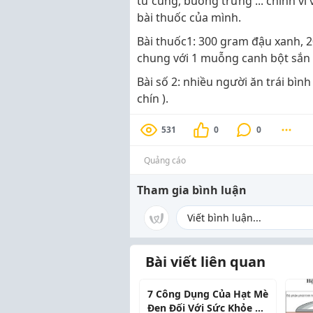
tử cung, buồng trứng ... chính vì 
bài thuốc của mình.
Bài thuốc1: 300 gram đậu xanh, 2
chung với 1 muỗng canh bột sắn d
Bài số 2: nhiều người ăn trái bìn
chín ).
531
0
0
Quảng cáo
Tham gia bình luận
Bài viết liên quan
7 Công Dụng Của Hạt Mè
Đen Đối Với Sức Khỏe Và