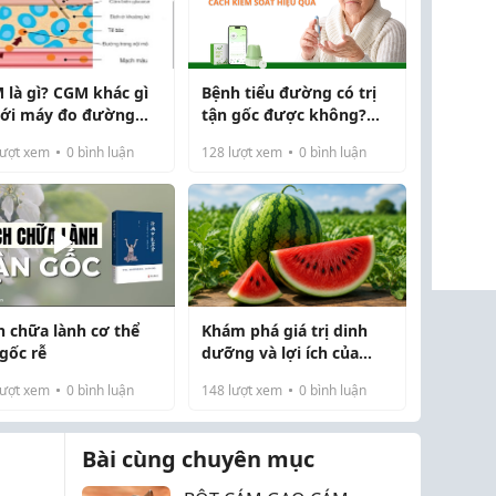
 là gì? CGM khác gì
Bệnh tiểu đường có trị
với máy đo đường
tận gốc được không?
ết truyền thống
Hiểu lầm nhiều người dễ
ượt xem
0
bình luận
128
lượt xem
0
bình luận
gặp phải
h chữa lành cơ thể
Khám phá giá trị dinh
 gốc rễ
dưỡng và lợi ích của
dưa hấu đối với sức
ượt xem
0
bình luận
148
lượt xem
0
bình luận
khỏe
Bài cùng chuyên mục