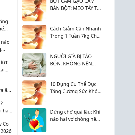
h
BỘT CÁM GẠO CÁM
BÁN BỘT: MẸO TẨY TẾ
BÀO CHẾT CHO DA
Tăng
MẶT HIỆU QUẢ
hể
Cách Giảm Cân Nhanh
Trong 1 Tuần 7kg Cho
 nào
Nữ
g
h sản?
NGƯỜI GIÀ BỊ TÁO
 lứt
BÓN: KHÔNG NÊN
ại
CHỦ QUAN VÀ COI
THƯỜNG
g
10 Dụng Cụ Thể Dục
ữa ăn
Tăng Cường Sức Khỏe
Và Thể Lực
ì?
n hạn
Đừng chờ quá lâu: Khi
nào hai vợ chồng nên
y Co
cùng kiểm tra sức
 2026
khỏe sinh sản?