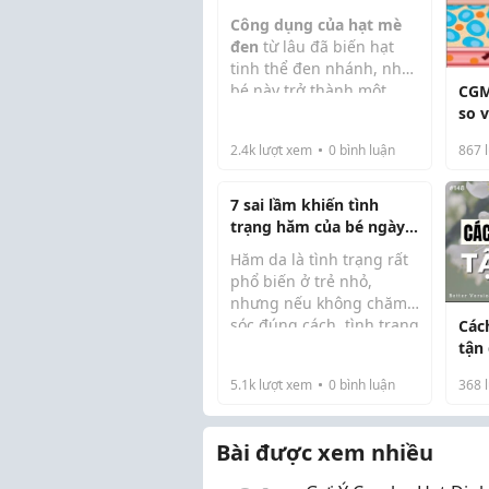
Sắc Đẹp Bí Truyền 2026
Công dụng của hạt mè
đen
từ lâu đã biến hạt
tinh thể đen nhánh, nhỏ
bé này trở thành một
CGM
trong những “vị thuốc
so 
quý” quen thuộc trong
huy
2.4k
lượt xem
0
bình luận
867
l
nền ẩm thực và y học cổ
truyền Đông Á. Không chỉ
đơn thuần là một l...
7 sai lầm khiến tình
trạng hăm của bé ngày
càng tệ
Hăm da là tình trạng rất
phổ biến ở trẻ nhỏ,
nhưng nếu không chăm
sóc đúng cách, tình trạng
Các
này có thể trở nên
tận
nghiêm trọng hơn và
5.1k
lượt xem
0
bình luận
368
l
khiến bé đau rát, khó
chịu mỗi ngày. Nhiều mẹ
vẫn vô tình mắc phải
Bài được xem nhiều
nh...