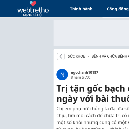
Thịnh hành
Cộng đồng
SỨC KHOẺ
BỆNH VÀ CHỮA BỆNH 
ngochanh10187
N
8 năm trước
Trị tận gốc bạch 
ngày với bài thu
Chị em phụ nữ chúng ta đại đa số
chịu, tìm mọi cách để chữa trị có
một số khỏi nhưng cũng có một s