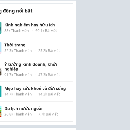
 đồng nổi bật
Kinh nghiệm hay hữu ích
88k Thành viên
·
60.1k Bài viết
Thời trang
52.3k Thành viên
·
25.2k Bài viết
Ý tưởng kinh doanh, khởi
nghiệp
91.7k Thành viên
·
47.3k Bài viết
Mẹo hay sức khoẻ và đời sống
14.7k Thành viên
·
14.3k Bài viết
Du lịch nước ngoài
26.8k Thành viên
·
7.7k Bài viết