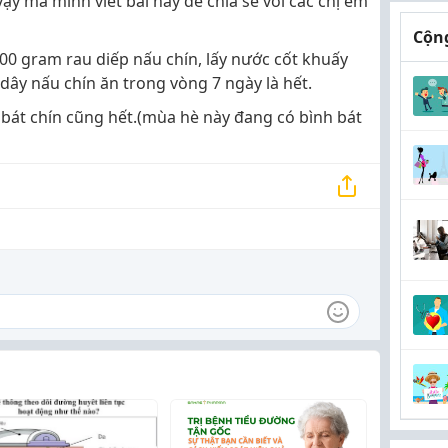
vậy mà mình viết bài này để chia sẽ với các chị em
Cộng
00 gram rau diếp nấu chín, lấy nước cốt khuấy
ây nấu chín ăn trong vòng 7 ngày là hết.
h bát chín cũng hết.(mùa hè này đang có bình bát