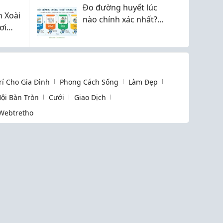
Đo đường huyết lúc
 Xoài
nào chính xác nhất?
ơi
Một số mốc thời gian
nên biết
Trí Cho Gia Đình
Phong Cách Sống
Làm Đẹp
ội Bàn Tròn
Cưới
Giao Dịch
Webtretho