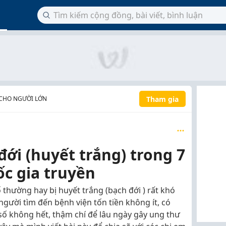
Tham gia
CHO NGƯỜI LỚN
đới (huyết trắng) trong 7
ốc gia truyền
 thường hay bị huyết trắng (bạch đới ) rất khó
 người tìm đến bệnh viện tốn tiền không ít, có
ố không hết, thậm chí để lâu ngày gây ung thư