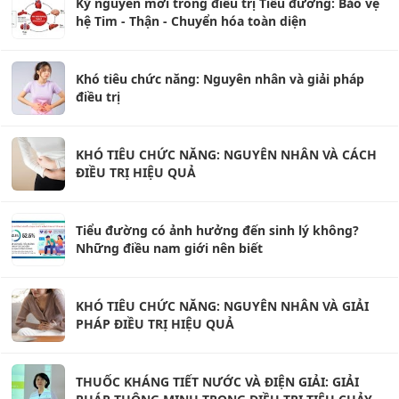
Kỷ nguyên mới trong điều trị Tiểu đường: Bảo vệ
hệ Tim - Thận - Chuyển hóa toàn diện
Khó tiêu chức năng: Nguyên nhân và giải pháp
điều trị
KHÓ TIÊU CHỨC NĂNG: NGUYÊN NHÂN VÀ CÁCH
ĐIỀU TRỊ HIỆU QUẢ
Tiểu đường có ảnh hưởng đến sinh lý không?
Những điều nam giới nên biết
KHÓ TIÊU CHỨC NĂNG: NGUYÊN NHÂN VÀ GIẢI
PHÁP ĐIỀU TRỊ HIỆU QUẢ
THUỐC KHÁNG TIẾT NƯỚC VÀ ĐIỆN GIẢI: GIẢI