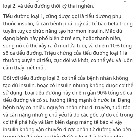
loại 2, và tiểu đường thời kỳ thai nghén.
Tiểu đường loại 1, cũng được gọi là tiểu đường phụ
thuộc insulin, là căn bệnh phá huỷ các tế bào beta trong
tuyến tuỵ có chức năng tạo hormon insulin. Mặc dù
dạng bệnh này phổ biến ở trẻ em, hoặc thanh niên,
song nó có thể xảy ra ở mọi lứa tuổi, và chiếm 10% tổng
số ca tiểu đường. Triệu chứng của tiểu đường loại 1 là
thường xuyên đi tiểu, cực đói và khát, cơ thể yếu và luôn
cảm thấy mệt mỏi.
Đối với tiểu đường loại 2, cơ thể của bệnh nhân không
tạo đủ insulin, hoặc có insulin nhưng không được cơ thể
sử dụng. Loại tiểu đường này chiếm gần 90% tổng số ca
tiểu đường và có su hướng tăng mạnh ở nước ta. Dạng
bệnh này có nhiều nguyên nhân như di truyền, tuổi tác
và cân nặng nhưng chủ yếu là do các gốc tự do có trong
cơ thể phá hủy và làm biến dạng màng tế bào vì vậy
insulin không vận chuyển được phân tử đường vào bên
trong (do đó còn gọi tiểu đường loại 2 là không phụ