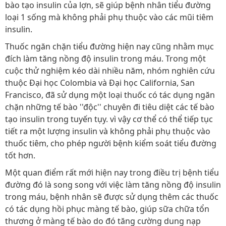
bào tạo insulin của lợn, sẽ giúp bệnh nhân tiểu đường
loại 1 sống mà không phải phụ thuộc vào các mũi tiêm
insulin.
Thuốc ngăn chặn tiểu đường hiện nay cũng nhằm mục
đích làm tăng nồng độ insulin trong máu. Trong một
cuộc thử nghiệm kéo dài nhiều năm, nhóm nghiên cứu
thuộc Đại học Colombia và Đại học California, San
Francisco, đã sử dụng một loại thuốc có tác dụng ngăn
chặn những tế bào ''độc'' chuyên đi tiêu diệt các tế bào
tạo insulin trong tuyến tụy. vì vậy cơ thể có thể tiếp tục
tiết ra một lượng insulin và không phải phụ thuộc vào
thuốc tiêm, cho phép người bệnh kiểm soát tiểu đường
tốt hơn.
Một quan điểm rất mới hiện nay trong điều trị bệnh tiểu
đường đó là song song với việc làm tăng nồng độ insulin
trong máu, bệnh nhân sẽ được sử dụng thêm các thuốc
có tác dụng hồi phục màng tế bào, giúp sữa chữa tổn
thương ở màng tế bào do đó tăng cường dung nạp