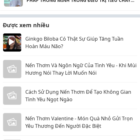
PHÁP THÔNG MINH TRONG ĐIỀU TRỊ TIÊU CHẢY
CẤP
Được xem nhiều
Ginkgo Biloba Có Thật Sự Giúp Tăng Tuần
Hoàn Máu Não?
Nến Thơm Và Ngôn Ngữ Của Tình Yêu - Khi Mùi
Hương Nói Thay Lời Muốn Nói
Cách Sử Dụng Nến Thơm Để Tạo Không Gian
Tình Yêu Ngọt Ngào
Nến Thơm Valentine - Món Quà Nhỏ Gửi Trọn
Yêu Thương Đến Người Đặc Biệt