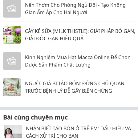
Nến Thơm Cho Phòng Ngủ Đôi - Tạo Không
Gian Ấm Áp Cho Hai Người
CÂY KẾ SỮA (MILK THISTLE): GIẢI PHÁP BỔ GAN,
GIẢI ĐỘC GAN HIỆU QUẢ
Kinh Nghiệm Mua Hạt Macca Online Để Chọn
Được Sản Phẩm Chất Lượng
NGƯỜI GIÀ BỊ TÁO BÓN: ĐỪNG CHỦ QUAN
TRƯỚC BỆNH LÝ DỄ GÂY BIẾN CHỨNG
Bài cùng chuyên mục
NHẬN BIẾT TÁO BÓN Ở TRẺ EM: DẤU HIỆU VÀ
CÁCH XỬ TRÍ CHO BẠN