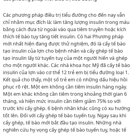
Các phương pháp điều trị tiểu đường cho đến nay vẫn
chỉ nhằm mục đích là: làm tăng lượng insulin trong máu
bằng cách đưa từ ngoài vào qua tiêm truyền hoặc kích
thích tế bào tụy tăng tiết insulin. Có hai Phương pháp
mới nhất hiện đang được thử nghiệm, đó là cấy tế bào
tạo insulin của lợn cho bệnh nhân và cấy ghép tế bào
tạo insulin lấy từ tuyến tuỵ của một người hiến và ghép
cho một người khác. Các nhà khoa học Mỹ đã cấy tế bào
insulin của lợn vào cơ thể 12 trẻ em bị tiểu đường loại 1.
Kết quả cho thấy, một số trẻ em có những dấu hiệu hồi
phục rõ rệt. Một em không cần tiêm insulin hàng ngày.
Một em khác không cần tiêm trong khoảng thời gian 6
tháng, và hiện mức insulin cần tiêm giảm 75% so với
trước khi cấy ghép. 6 bệnh nhân khác cũng có xu hướng
tốt lên. Đối với cấy ghép tế bào tuyến tuỵ. Ngay sau khi
cấy ghép, tế bào mới bắt đầu tạo insulin. Những nhà
nghiên cứu hy vọng cấy ghép tế bào tuyến tuỵ, hoặc tế