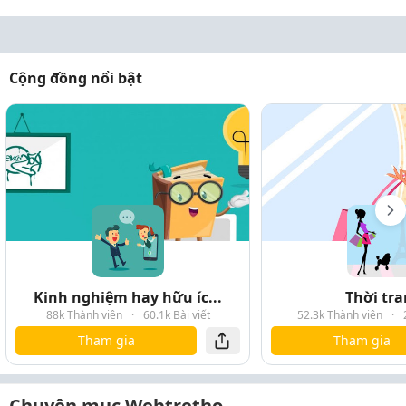
Cộng đồng nổi bật
Kinh nghiệm hay hữu íc...
Thời tr
88k Thành viên
·
60.1k Bài viết
52.3k Thành viên
·
Tham gia
Tham gia
Chuyên mục Webtretho