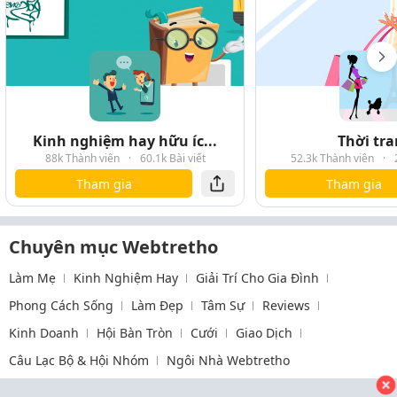
Kinh nghiệm hay hữu íc...
Thời tr
88k Thành viên
·
60.1k Bài viết
52.3k Thành viên
·
Tham gia
Tham gia
Chuyên mục Webtretho
Làm Mẹ
Kinh Nghiệm Hay
Giải Trí Cho Gia Đình
Phong Cách Sống
Làm Đẹp
Tâm Sự
Reviews
Kinh Doanh
Hội Bàn Tròn
Cưới
Giao Dịch
Câu Lạc Bộ & Hội Nhóm
Ngôi Nhà Webtretho