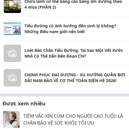
Chữa lành cơ thể bằng cân bằng âm dương theo
4 mùa (PHẦN 2)
Tiểu đường có ảnh hưởng đến sinh lý không?
Những điều nam giới nên biết
Loét Bàn Chân Tiểu Đường: Tại Sao Một Vết Xước
Nhỏ Có Thể Dẫn Đến Đoạn Chi?
CHINH PHỤC ĐẠI DƯƠNG - XU HƯỚNG QUẦN BƠI
DÀI NAM BẢO VỆ CƠ THỂ TOÀN DIỆN HÈ 2026!
Được xem nhiều
TIÊM VẮC-XIN CÚM CHO NGƯỜI CAO TUỔI: LÁ
CHẮN BẢO VỆ SỨC KHỎE TỐI ƯU