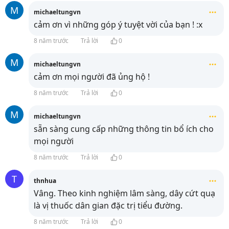
M
michaeltungvn
cảm ơn vì những góp ý tuyệt vời của bạn ! :x
8 năm trước
Trả lời
0
M
michaeltungvn
cảm ơn mọi người đã ủng hộ !
8 năm trước
Trả lời
0
M
michaeltungvn
sẵn sàng cung cấp những thông tin bổ ích cho
mọi người
8 năm trước
Trả lời
0
T
thnhua
Vâng. Theo kinh nghiệm lâm sàng, dây cứt quạ
là vị thuốc dân gian đặc trị tiểu đường.
8 năm trước
Trả lời
0