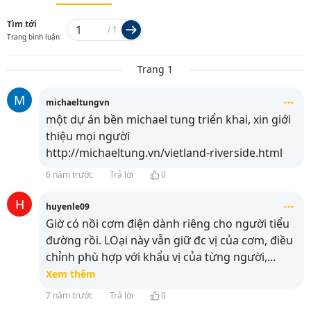
Tìm tới
/
1
Trang bình luận
Trang 1
M
michaeltungvn
một dự án bền michael tung triển khai, xin giới
thiệu mọi người
http://michaeltung.vn/vietland-riverside.html
6 năm trước
Trả lời
0
H
huyenle09
Giờ có nồi cơm điện dành riêng cho người tiểu
đường rồi. LOại này vẫn giữ đc vị của cơm, điều
chỉnh phù hợp với khẩu vị của từng người,
...
Xem thêm
7 năm trước
Trả lời
0