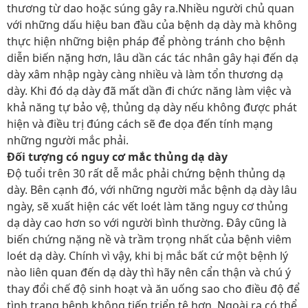
thương từ dao hoặc súng gây ra.Nhiều người chủ quan
với những dấu hiệu ban đầu của bệnh dạ dày mà không
thực hiện những biện pháp để phòng tránh cho bệnh
diễn biến nặng hơn, lâu dần các tác nhân gây hại đến dạ
dày xâm nhập ngày càng nhiều và làm tổn thương dạ
dày. Khi đó dạ dày đã mất dần đi chức năng làm việc và
khả năng tự bảo vệ, thủng dạ dày nếu không được phát
hiện và điều trị đúng cách sẽ đe dọa đến tính mạng
những người mắc phải.
Đối tượng có nguy cơ mắc thủng dạ dày
Độ tuổi trên 30 rất dễ mắc phải chứng bệnh thủng dạ
dày. Bên cạnh đó, với những người mắc bệnh dạ dày lâu
ngày, sẽ xuất hiện các vết loét làm tăng nguy cơ thủng
dạ dày cao hơn so với người bình thường. Đây cũng là
biến chứng nặng nề và trầm trọng nhất của bệnh viêm
loét dạ dày. Chính vì vậy, khi bị mắc bất cứ một bệnh lý
nào liên quan đến dạ dày thì hãy nên cẩn thận và chú ý
thay đổi chế độ sinh hoạt và ăn uống sao cho điều độ để
tình trạng bệnh không tiến triển tệ hơn. Ngoài ra có thể