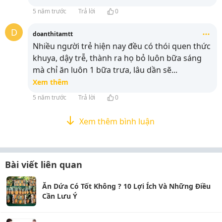
5 năm trước
Trả lời
0
D
doanthitamtt
Nhiều người trẻ hiện nay đều có thói quen thức
khuya, dậy trễ, thành ra họ bỏ luôn bữa sáng
mà chỉ ăn luôn 1 bữa trưa, lâu dần sẽ
...
Xem thêm
5 năm trước
Trả lời
0
Xem thêm bình luận
Bài viết liên quan
Ăn Dứa Có Tốt Không ? 10 Lợi Ích Và Những Điều
Cần Lưu Ý