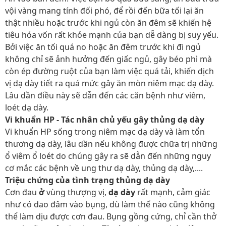
vội vàng mang tính đối phó, để rồi đến bữa tối lại ăn
thật nhiều hoặc trước khi ngủ còn ăn đêm sẽ khiến hệ
tiêu hóa vốn rất khỏe mạnh của bạn dễ dàng bị suy yếu.
Bởi việc ăn tối quá no hoặc ăn đêm trước khi đi ngủ
không chỉ sẽ ảnh hưởng đến giấc ngủ, gây béo phì mà
còn ép đường ruột của bạn làm việc quá tải, khiến dịch
vị dạ dày tiết ra quá mức gây ăn mòn niêm mạc dạ dày.
Lâu dần điều này sẽ dẫn đến các căn bệnh như viêm,
loét dạ dày.
Vi khuẩn HP - Tác nhân chủ yếu gây thủng dạ dày
Vi khuẩn HP sống trong niêm mạc dạ dày và làm tổn
thương dạ dày, lâu dần nếu không được chữa trị những
ổ viêm ổ loét do chúng gây ra sẽ dẫn đến những nguy
cơ mắc các bệnh về ung thư dạ dày, thủng dạ dày,....
Triệu chứng của tình trạng thủng dạ dày
Cơn đau
ở
vùng thượng vị,
dạ dày
rất mạnh, cảm giác
như có dao đâm vào bụng, dù làm thế nào cũng không
thể làm dịu được cơn đau. Bụng gồng cứng, chỉ cần thở