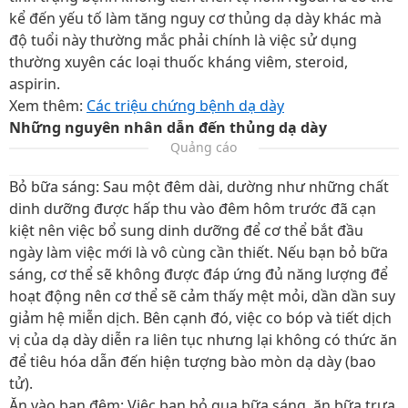
kể đến yếu tố làm tăng nguy cơ thủng dạ dày khác mà
độ tuổi này thường mắc phải chính là việc sử dụng
thường xuyên các loại thuốc kháng viêm, steroid,
aspirin.
Xem thêm:
Các triệu chứng bệnh dạ dày
Những nguyên nhân dẫn đến thủng dạ dày
Quảng cáo
Bỏ bữa sáng: Sau một đêm dài, dường như những chất
dinh dưỡng được hấp thu vào đêm hôm trước đã cạn
kiệt nên việc bổ sung dinh dưỡng để cơ thể bắt đầu
ngày làm việc mới là vô cùng cần thiết. Nếu bạn bỏ bữa
sáng, cơ thể sẽ không được đáp ứng đủ năng lượng để
hoạt động nên cơ thể sẽ cảm thấy mệt mỏi, dần dần suy
giảm hệ miễn dịch. Bên cạnh đó, việc co bóp và tiết dịch
vị của dạ dày diễn ra liên tục nhưng lại không có thức ăn
để tiêu hóa dẫn đến hiện tượng bào mòn dạ dày (bao
tử).
Ăn vào ban đêm: Việc bạn bỏ qua bữa sáng, ăn bữa trưa