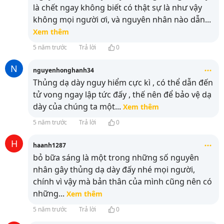
là chết ngay không biết có thật sự là như vậy
không mọi người ơi, và nguyên nhân nào dẫn
...
Xem thêm
5 năm trước
Trả lời
0
N
nguyenhonghanh34
Thủng dạ dày nguy hiểm cực kì , có thể dẫn đến
tử vong ngay lập tức đấy , thế nên để bảo vệ dạ
dày của chúng ta một
...
Xem thêm
5 năm trước
Trả lời
0
H
haanh1287
bỏ bữa sáng là một trong những số nguyên
nhân gây thủng dạ dày đấy nhé mọi người,
chính vì vậy mà bản thân của mình cũng nên có
những
...
Xem thêm
5 năm trước
Trả lời
0