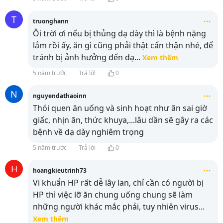
T
truonghann
Ôi trời ơi nếu bị thủng dạ dày thì là bệnh nặng
lắm rồi ấy, ăn gì cũng phải thật cẩn thận nhé, để
tránh bị ảnh hưởng đến dạ
...
Xem thêm
5 năm trước
Trả lời
0
N
nguyendathaoinn
Thói quen ăn uống và sinh hoạt như ăn sai giờ
giấc, nhịn ăn, thức khuya,...lâu dần sẽ gây ra các
bệnh về dạ dày nghiêm trọng
5 năm trước
Trả lời
0
H
hoangkieutrinh73
Vi khuẩn HP rất dễ lây lan, chỉ cần có người bị
HP thì việc lỡ ăn chung uống chung sẽ làm
những người khác mắc phải, tuy nhiên virus
...
Xem thêm