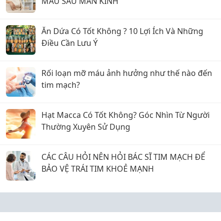
MÁU SAU MÃN KINH
Ăn Dứa Có Tốt Không ? 10 Lợi Ích Và Những
Điều Cần Lưu Ý
Rối loạn mỡ máu ảnh hưởng như thế nào đến
tim mạch?
Hạt Macca Có Tốt Không? Góc Nhìn Từ Người
Thường Xuyên Sử Dụng
CÁC CÂU HỎI NÊN HỎI BÁC SĨ TIM MẠCH ĐỂ
BẢO VỆ TRÁI TIM KHOẺ MẠNH