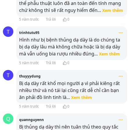
thể phẫu thuật luôn đã an toàn đến tính mạng
chứ không thì sẽ rất nguy hiểm đến
...
Xem thêm
5 năm trước
Trả lời
0
T
trinhtutu95
Hình như bị bệnh thủng dạ dày là do chúng ta
bị dạ dày lâu mà không chữa hoặc là bị dạ dày
mà vẫn uống bia rượu nhiều đúng
...
Xem thêm
5 năm trước
Trả lời
0
T
thuyyydung
Bị dạ dày rất khổ mọi người ạ vì phải kiêng rất
nhiều thứ và nó tái lại cũng rất dễ chỉ cần bạn
ăn phải đồ linh tinh là
...
Xem thêm
5 năm trước
Trả lời
0
Q
quannguyenn
Bị thủng dạ dày thì nên tuân thủ theo quy tắc