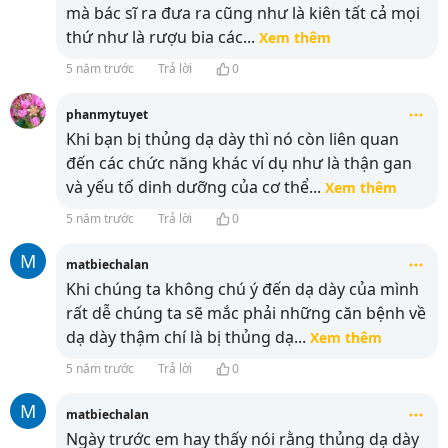
mà bác sĩ ra đưa ra cũng như là kiên tất cả mọi
thứ như là rượu bia các
...
Xem thêm
5 năm trước
Trả lời
0
phanmytuyet
Khi bạn bị thủng dạ dày thì nó còn liên quan
đến các chức năng khác ví dụ như là thận gan
và yếu tố dinh dưỡng của cơ thể
...
Xem thêm
5 năm trước
Trả lời
0
M
matbiechalan
Khi chúng ta không chú ý đến dạ dày của mình
rất dễ chúng ta sẽ mắc phải những căn bệnh về
dạ dày thậm chí là bị thủng dạ
...
Xem thêm
5 năm trước
Trả lời
0
M
matbiechalan
Ngày trước em hay thấy nói rằng thủng dạ dày