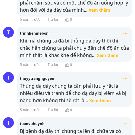
phải chăm sóc và có một chế độ ăn uống hợp lý
hơn đối với dạ dày của mình
...
Xem thêm
5 năm trước
Trả lời
0
T
trinhlienmebon
Khi mà chúng ta đã bị thủng dạ dày thôi thì
chắc hẳn chúng ta phải chú ý đến chế độ ăn của
mình thật là khắc khe để không
...
Xem thêm
5 năm trước
Trả lời
0
T
thuyytrangnguyen
Thùng dạ dày chúng ta cần phải lưu ý rất là
nhiều điều và tránh để cho dạ dày bị viêm và bị
nặng hơn không thì sẽ rất là
...
Xem thêm
5 năm trước
Trả lời
0
T
tuanvuhuynh
Bị bệnh dạ dày thì chúng ta lên đi chữa và có