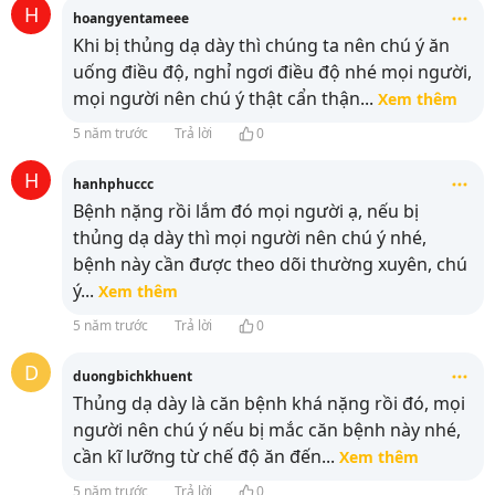
H
hoangyentameee
Khi bị thủng dạ dày thì chúng ta nên chú ý ăn
uống điều độ, nghỉ ngơi điều độ nhé mọi người,
mọi người nên chú ý thật cẩn thận
...
Xem thêm
5 năm trước
Trả lời
0
H
hanhphuccc
Bệnh nặng rồi lắm đó mọi người ạ, nếu bị
thủng dạ dày thì mọi người nên chú ý nhé,
bệnh này cần được theo dõi thường xuyên, chú
ý
...
Xem thêm
5 năm trước
Trả lời
0
D
duongbichkhuent
Thủng dạ dày là căn bệnh khá nặng rồi đó, mọi
người nên chú ý nếu bị mắc căn bệnh này nhé,
cần kĩ lưỡng từ chế độ ăn đến
...
Xem thêm
5 năm trước
Trả lời
0