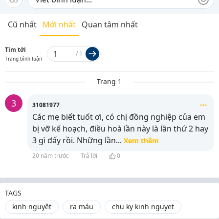
Cũ nhất
Mới nhất
Quan tâm nhất
Tìm tới
/
1
Trang bình luận
Trang 1
3
31081977
Các mẹ biết tuốt ơi, có chị đồng nghiệp của em
bị vỡ kế hoạch, điều hoà lần này là lần thứ 2 hay
3 gì đấy rồi. Những lần
...
Xem thêm
20 năm trước
Trả lời
0
TAGS
kinh nguyệt
ra máu
chu ky kinh nguyet