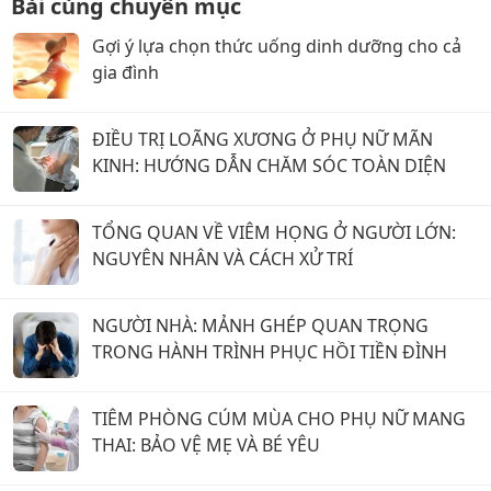
Bài cùng chuyên mục
Gợi ý lựa chọn thức uống dinh dưỡng cho cả
gia đình
ĐIỀU TRỊ LOÃNG XƯƠNG Ở PHỤ NỮ MÃN
KINH: HƯỚNG DẪN CHĂM SÓC TOÀN DIỆN
TỔNG QUAN VỀ VIÊM HỌNG Ở NGƯỜI LỚN:
NGUYÊN NHÂN VÀ CÁCH XỬ TRÍ
NGƯỜI NHÀ: MẢNH GHÉP QUAN TRỌNG
TRONG HÀNH TRÌNH PHỤC HỒI TIỀN ĐÌNH
TIÊM PHÒNG CÚM MÙA CHO PHỤ NỮ MANG
THAI: BẢO VỆ MẸ VÀ BÉ YÊU