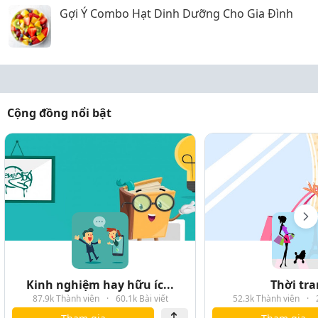
Gợi Ý Combo Hạt Dinh Dưỡng Cho Gia Đình
Cộng đồng nổi bật
Kinh nghiệm hay hữu íc...
Thời tr
87.9k Thành viên
·
60.1k Bài viết
52.3k Thành viên
·