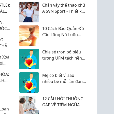
TLE):
Chân váy thể thao chữ
ẢI
A SVN Sport - Thiết kế
tôn dáng dành cho cô
N:
nàng năng động
ƯỚC
10 Cách Bảo Quản Đồ
Cầu Lông Nữ Luôn
HO
Bền Đẹp 2026
 CHẮN
I ƯU
Chia sẻ trọn bộ biểu
 Xoài
tượng UFM tách nền
ơi
sắc nét cho cộng đồng
thiết kế
HÓA:
Mẹ có biết vì sao
CH
nhiều bé mỗi lần đánh
QUẢ
răng là lại sợ và lẩn
h
trốn?
12 CÂU HỎI THƯỜNG
GẶP VỀ TIÊM NGỪA
 Loạn
CÚM CHO NGƯỜI CAO