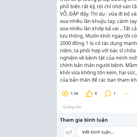
phổ biến rất kỹ, tôi chỉ nhớ vá
VỖ, ĐẬP đấy. Thí dụ : vừa đi bộ s
xoa nhiều lần khuỷu tay; cánh tay
xoa nhiều lần khớp bả vai ...Tất 
lưu thông. Muốn khỏi ngay tôi c
2000 đồng 1 lọ có tác dụng mạnh t
niệm, ta phối hợp với bác sĩ chữa 
nghiệm về bệnh tật của mình mới 
chính bản thân người bệnh. Mầm
khỏi vừa không tốn kém, hại sức,
của bản thân để các bạn tham kh
1.3K
0
1
Quảng cáo
Tham gia bình luận