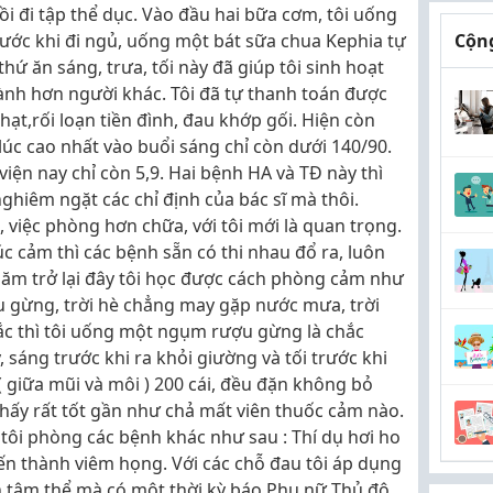
ồi đi tập thể dục. Vào đầu hai bữa cơm, tôi uống
trước khi đi ngủ, uống một bát sữa chua Kephia tự
Cộng
thứ ăn sáng, trưa, tối này đã giúp tôi sinh hoạt
nh hơn người khác. Tôi đã tự thanh toán được
ạt,rối loạn tiền đình, đau khớp gối. Hiện còn
lúc cao nhất vào buổi sáng chỉ còn dưới 140/90.
iện nay chỉ còn 5,9. Hai bệnh HA và TĐ này thì
nghiêm ngặt các chỉ định của bác sĩ mà thôi.
 việc phòng hơn chữa, với tôi mới là quan trọng.
úc cảm thì các bệnh sẵn có thi nhau đổ ra, luôn
ăm trở lại đây tôi học được cách phòng cảm như
u gừng, trời hè chẳng may gặp nước mưa, trời
ắc thì tôi uống một ngụm rượu gừng là chắc
 sáng trước khi ra khỏi giường và tối trước khi
( giữa mũi và môi ) 200 cái, đều đặn không bỏ
à thấy rất tốt gần như chả mất viên thuốc cảm nào.
tôi phòng các bệnh khác như sau : Thí dụ hơi ho
ến thành viêm họng. Với các chỗ đau tôi áp dụng
 tâm thể mà có một thời kỳ báo Phụ nữ Thủ đô