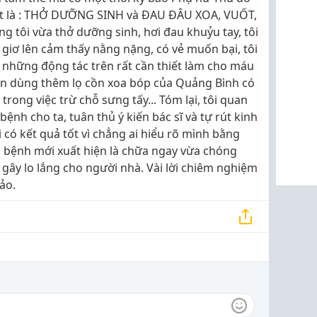
n tắt là : THỞ DƯỠNG SINH và ĐAU ĐÂU XOA, VUỐT,
áng tôi vừa thở dưỡng sinh, hơi đau khuỷu tay, tôi
 giơ lên cảm thấy nằng nặng, có vẻ muốn bại, tôi
cả những động tác trên rất cần thiết làm cho máu
òn dùng thêm lọ cồn xoa bóp của Quảng Bình có
rong việc trừ chỗ sưng tấy... Tóm lại, tôi quan
bệnh cho ta, tuân thủ ý kiến bác sĩ và tự rút kinh
có kết quả tốt vì chẳng ai hiểu rõ mình bằng
 bệnh mới xuất hiện là chữa ngay vừa chóng
 gây lo lắng cho người nhà. Vài lời chiêm nghiệm
ảo.