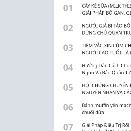
0
1
CÂY KẾ SỮA (MILK THIS
GIẢI PHÁP BỔ GAN, GI
ĐỘC GAN HIỆU QUẢ
0
2
NGƯỜI GIÀ BỊ TÁO BÓ
ĐỪNG CHỦ QUAN TR
BỆNH LÝ DỄ GÂY BIẾN
0
3
TIÊM VẮC-XIN CÚM C
CHỨNG
NGƯỜI CAO TUỔI: LÁ
BẢO VỆ SỨC KHỎE TỐ
0
4
Hướng Dẫn Cách Chọn
Ngon Và Bảo Quản Tư
Lâu
0
5
HỘI CHỨNG CHUYỂN 
NGUYÊN NHÂN VÀ CÁ
PHÒNG NGỪA HIỆU 
0
6
Bánh muffin yến mạc
chuối dừa
0
7
Giải Pháp Điều Trị Rối