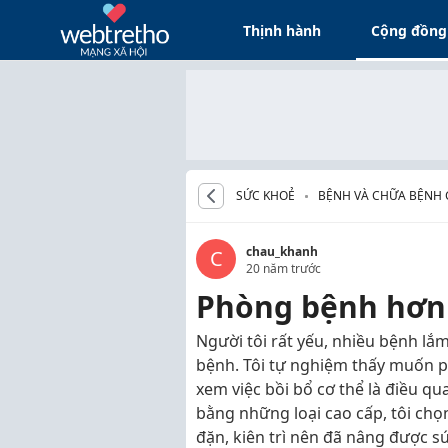
Thịnh hành
Cộng đồng
SỨC KHOẺ
BỆNH VÀ CHỮA BỆNH 
chau_khanh
C
20 năm trước
Phòng bệnh hơn
Người tôi rất yếu, nhiều bệnh lắ
bệnh. Tôi tự nghiệm thấy muốn ph
xem việc bồi bổ cơ thể là điều q
bằng những loại cao cấp, tôi chọ
đặn, kiên trì nên đã nâng được s