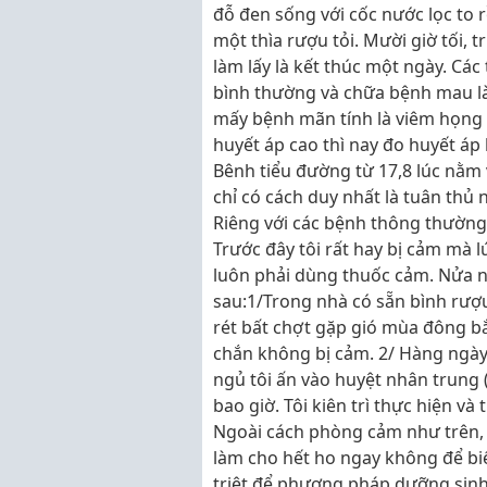
đỗ đen sống với cốc nước lọc to r
một thìa rượu tỏi. Mười giờ tối, 
làm lấy là kết thúc một ngày. Các 
bình thường và chữa bệnh mau là
mấy bệnh mãn tính là viêm họng h
huyết áp cao thì nay đo huyết áp 
Bênh tiểu đường từ 17,8 lúc nằm v
chỉ có cách duy nhất là tuân thủ 
Riêng với các bệnh thông thường,
Trước đây tôi rất hay bị cảm mà l
luôn phải dùng thuốc cảm. Nửa n
sau:1/Trong nhà có sẵn bình rượ
rét bất chợt gặp gió mùa đông b
chắn không bị cảm. 2/ Hàng ngày,
ngủ tôi ấn vào huyệt nhân trung 
bao giờ. Tôi kiên trì thực hiện v
Ngoài cách phòng cảm như trên, 
làm cho hết ho ngay không để bi
triệt để phương pháp dưỡng sinh