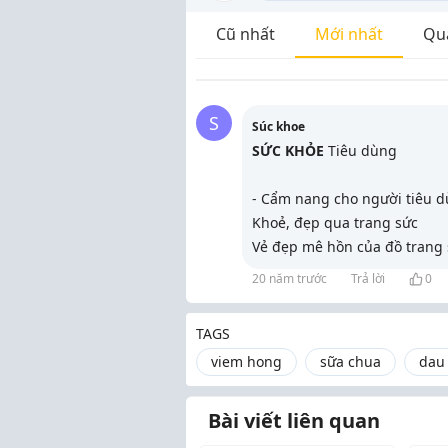
Cũ nhất
Mới nhất
Qu
S
Súc khoe
SỨC KHỎE
Tiêu dùng
- Cẩm nang cho người tiêu d
Khoẻ, đẹp qua trang sức
Vẻ đẹp mê hồn của đồ trang
20 năm trước
Trả lời
0
TAGS
viem hong
sữa chua
dau
Bài viết liên quan