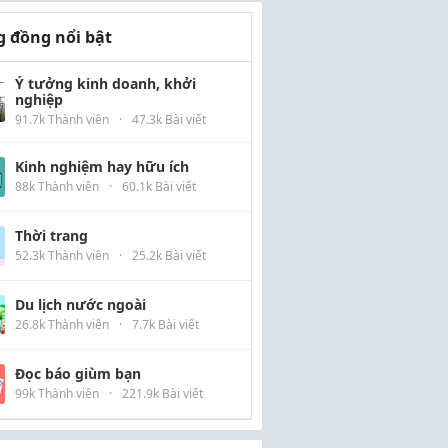
 đồng nổi bật
Ý tưởng kinh doanh, khởi
nghiệp
91.7k Thành viên
·
47.3k Bài viết
Kinh nghiệm hay hữu ích
88k Thành viên
·
60.1k Bài viết
Thời trang
52.3k Thành viên
·
25.2k Bài viết
Du lịch nước ngoài
26.8k Thành viên
·
7.7k Bài viết
Đọc báo giùm bạn
99k Thành viên
·
221.9k Bài viết