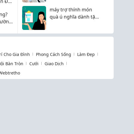
n Đái
TUỔI
máy trợ thính món
ng?
quà ú nghĩa dành tặng
hường
bác thương binh
Trí Cho Gia Đình
Phong Cách Sống
Làm Đẹp
ội Bàn Tròn
Cưới
Giao Dịch
Webtretho