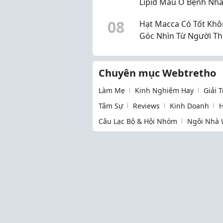
Lipid Máu Ở Bệnh Nhâ
Tháo Đường
0
8
Hạt Macca Có Tốt Khô
Góc Nhìn Từ Người T
Xuyên Sử Dụng
Chuyên mục Webtretho
Làm Mẹ
Kinh Nghiệm Hay
Giải 
Tâm Sự
Reviews
Kinh Doanh
H
Câu Lạc Bộ & Hội Nhóm
Ngôi Nhà 