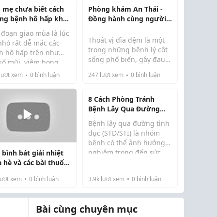
 mẹ chưa biết cách
Phòng khám An Thái -
ng bệnh hô hấp khi
Đồng hành cùng người
o mùa
bệnh xương khớp
 đoạn giao mùa là lúc
Thoát vị đĩa đệm là một
nhỏ rất dễ mắc các
trong những bệnh lý cột
h hô hấp trên như
sống phổ biến, gây đau
 sổ mũi, viêm họng.
nhức kéo dài, hạn chế
 không biết cách
lượt xem
0
bình luận
247
lượt xem
0
bình luận
Nếu không được điều trị
vận động và ảnh hưởng
ng ngừa, bé có thể
đúng phương pháp,
không nhỏ đến chất
vặt kéo dài và ảnh
bệnh có...
lượng cuộc sống.
8 Cách Phòng Tránh
ng đến sức khỏe.
Bệnh Lây Qua Đường
h có đọc được một
Tình Dục Hiệu Quả Ai
.
Bệnh lây qua đường tình
Cũng Nên Biết
dục (STD/STI) là nhóm
bệnh có thể ảnh hưởng
nghiêm trọng đến sức
bình bát giải nhiệt
khỏe sinh sản cũng như
 hè và các bài thuốc
chất lượng cuộc sống.
a bệnh đơn giản
ượt xem
0
bình luận
3.9k
lượt xem
0
bình luận
Điều đáng lo ngại là
nhiều bệnh không có
triệu chứng rõ ràng ở
Bài cùng chuyên mục
gia...