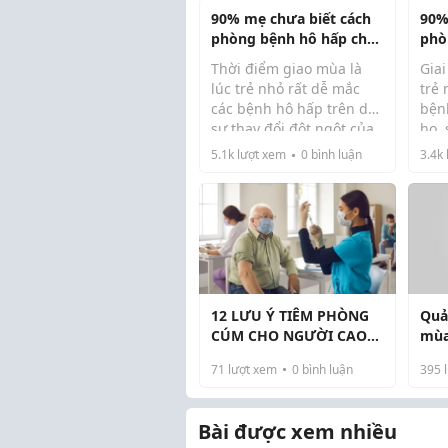
90% mẹ chưa biết cách
90%
phòng bệnh hô hấp cho
phò
trẻ
gia
Thời điểm giao mùa là
Giai
lúc trẻ nhỏ rất dễ mắc
trẻ 
các bệnh hô hấp trên do
bện
sự thay đổi đột ngột của
ho,
thời tiết và sức đề kháng
Nếu
5.1k
lượt xem
0
bình luận
3.4k
còn yếu. Nếu không có
phò
biện pháp phòng ngừa
ốm 
đúng cách, bé có thể dễ
hưở
bị ho, sổ mũi...
Mìn
bà..
12 LƯU Ý TIÊM PHÒNG
Quả 
CÚM CHO NGƯỜI CAO
mùa
TUỔI MẮC BỆNH MẠN
chữ
71
lượt xem
0
bình luận
395
l
TÍNH
Bài được xem nhiều