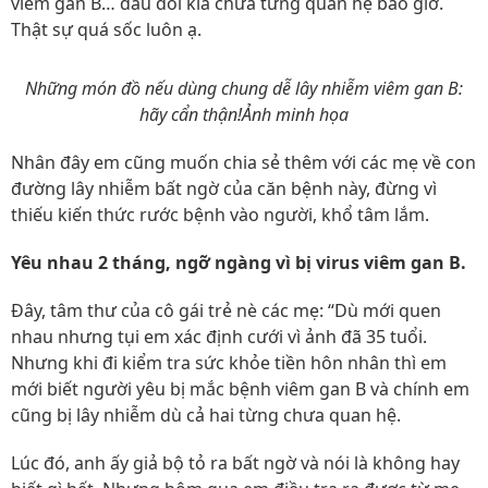
viêm gan B… dẫu đôi kia chưa từng quan hệ bao giờ.
Thật sự quá sốc luôn ạ.
Những món đồ nếu dùng chung dễ lây nhiễm viêm gan B:
hãy cẩn thận!Ảnh minh họa
Nhân đây em cũng muốn chia sẻ thêm với các mẹ về con
đường lây nhiễm bất ngờ của căn bệnh này, đừng vì
thiếu kiến thức rước bệnh vào người, khổ tâm lắm.
Yêu nhau 2 tháng, ngỡ ngàng vì bị virus viêm gan B.
Đây, tâm thư của cô gái trẻ nè các mẹ: “Dù mới quen
nhau nhưng tụi em xác định cưới vì ảnh đã 35 tuổi.
Nhưng khi đi kiểm tra sức khỏe tiền hôn nhân thì em
mới biết người yêu bị mắc bệnh viêm gan B và chính em
cũng bị lây nhiễm dù cả hai từng chưa quan hệ.
Lúc đó, anh ấy giả bộ tỏ ra bất ngờ và nói là không hay