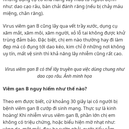
như: dao cạo râu, bàn chải đánh răng (nếu bị chảy máu
miệng, chân răng).
Virus viêm gan B cũng lây qua vết trầy xước, dụng cụ
xăm mắt, xăm môi, xăm người, xỏ lỗ tai không được khử
trùng đảm bảo. Đặc biệt, chị em nào thường hay đi làm
đẹp mà có đụng tới dao kéo, kim chỉ ở những nơi không
uy tín, mất vệ sinh thì khả năng lây nhiễm cũng rất cao.
Virus viêm gan B có thể lây truyền qua việc dùng chung như
dao cạo râu. Ảnh minh họa
Viêm gan B nguy hiểm như thế nào?
Theo em được biết, cứ khoảng 30 giây lại có người bị
bệnh viêm gan B cướp đi sinh mạng. Thực sự là kinh
hoàng! Khi nhiễm virus viêm gan B, phần lớn chị em
không có triệu chứng, hoặc biểu hiện mờ nhạt như: