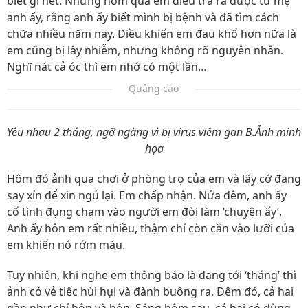
biết gì hết. Nhưng hôm qua em điều tra ra được từ mẹ
anh ấy, rằng anh ấy biết mình bị bệnh và đã tìm cách
chữa nhiều năm nay. Điều khiến em đau khổ hơn nữa là
em cũng bị lây nhiễm, nhưng không rõ nguyên nhân.
Nghĩ nát cả óc thì em nhớ có một lần…
Quảng cáo
Yêu nhau 2 tháng, ngỡ ngàng vì bị virus viêm gan B.Ảnh minh
họa
Hôm đó ảnh qua chơi ở phòng trọ của em và lấy cớ đang
say xỉn để xin ngủ lại. Em chấp nhận. Nửa đêm, anh ấy
cố tình đụng chạm vào người em đòi làm ‘chuyện ấy’.
Anh ấy hôn em rất nhiều, thậm chí còn cắn vào lưỡi của
em khiến nó rớm máu.
Tuy nhiên, khi nghe em thông báo là đang tới ‘tháng’ thì
ảnh có vẻ tiếc hùi hụi và đành buông ra. Đêm đó, cả hai