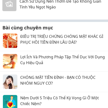
Cách Sử Dụng Nến Thơm Để Tạo Không Gian
Tình Yêu Ngọt Ngào
Bài cùng chuyên mục
ĐIỀU TRỊ TRIỆU CHỨNG CHÓNG MẶT KHÁC GÌ
PHỤC HỒI TIỀN ĐÌNH LÂU DÀI?
Lợi Ích Và Phương Pháp Tập Thể Dục Với Dụng
Cụ Hiệu Quả
CHÓNG MẶT TIỀN ĐÌNH - BẠN CÓ THUỘC
NHÓM NGUY CƠ?
Nệm Dưới 5 Triệu Có Thể Kỳ Vọng Gì Ở Một
Chiếc Nệm?