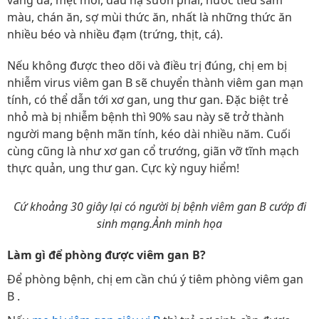
vàng da, mệt mỏi, đau hạ sườn phải, nước tiểu sẫm
màu, chán ăn, sợ mùi thức ăn, nhất là những thức ăn
nhiều béo và nhiều đạm (trứng, thịt, cá).
Nếu không được theo dõi và điều trị đúng, chị em bị
nhiễm virus viêm gan B sẽ chuyển thành viêm gan mạn
tính, có thể dẫn tới xơ gan, ung thư gan. Đặc biệt trẻ
nhỏ mà bị nhiễm bệnh thì 90% sau này sẽ trở thành
người mang bệnh mãn tính, kéo dài nhiều năm. Cuối
cùng cũng là như xơ gan cổ trướng, giãn vỡ tĩnh mạch
thực quản, ung thư gan. Cực kỳ nguy hiểm!
Cứ khoảng 30 giây lại có người bị bệnh viêm gan B cướp đi
sinh mạng.Ảnh minh họa
Làm gì để phòng được viêm gan B?
Để phòng bệnh, chị em cần chú ý tiêm phòng viêm gan
B .