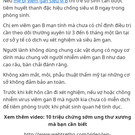
Nếu
mẹ bị viêm gan siêu vi B
thì trẻ sơ sinh cần được
tiêm huyết thanh đặc hiệu chống siêu vi B ngay trong
phòng sinh.
Chị em viêm gan B mạn tính mà chưa có chỉ định điều trị
cần theo dõi thường xuyên từ 3 đến 6 tháng một lần tại
cơ sở y tế có dịch vụ xét nghiệm và siêu âm gan.
Người lành không dùng chung các vật dụng có nguy cơ
dính máu chung với người nhiễm viêm gan B như dao
cạo râu, bàn chải đánh răng.
Không xăm mắt, môi, phẫu thuật thẩm mỹ tại những cơ
sở không đảm bảo an toàn.
Trước khi kết hôn cần đi xét nghiệm, nếu vợ hoặc chồng
nhiễm virus viêm gan B mà người kia chưa có miễn dịch
để tiêm phòng trước khi phát sinh quan hệ tình dục.
Xem thêm video: 10 triệu chứng sớm ung thư xương
mà bạn cần biết
http://www.webtretho.com/video/wp-