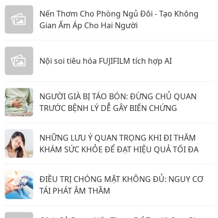
Nến Thơm Cho Phòng Ngủ Đôi - Tạo Không
Gian Ấm Áp Cho Hai Người
Nội soi tiêu hóa FUJIFILM tích hợp AI
NGƯỜI GIÀ BỊ TÁO BÓN: ĐỪNG CHỦ QUAN
TRƯỚC BỆNH LÝ DỄ GÂY BIẾN CHỨNG
NHỮNG LƯU Ý QUAN TRỌNG KHI ĐI THĂM
KHÁM SỨC KHỎE ĐỂ ĐẠT HIỆU QUẢ TỐI ĐA
ĐIỀU TRỊ CHÓNG MẶT KHÔNG ĐỦ: NGUY CƠ
TÁI PHÁT ÂM THẦM