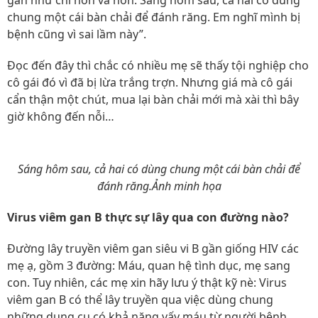
gần như chỉ hôn và hôn. Sáng hôm sau, cả hai có dùng
chung một cái bàn chải để đánh răng. Em nghĩ mình bị
bệnh cũng vì sai lầm này”.
Đọc đến đây thì chắc có nhiều mẹ sẽ thấy tội nghiệp cho
cô gái đó vì đã bị lừa trắng trợn. Nhưng giá mà cô gái
cẩn thận một chút, mua lại bàn chải mới mà xài thì bây
giờ không đến nỗi…
Sáng hôm sau, cả hai có dùng chung một cái bàn chải để
đánh răng.Ảnh minh họa
Virus viêm gan B thực sự lây qua con đường nào?
Đường lây truyền viêm gan siêu vi B gần giống HIV các
mẹ ạ, gồm 3 đường: Máu, quan hệ tình dục, mẹ sang
con. Tuy nhiên, các mẹ xin hãy lưu ý thật kỹ nè: Virus
viêm gan B có thể lây truyền qua việc dùng chung
những dụng cụ có khả năng vấy máu từ người bệnh