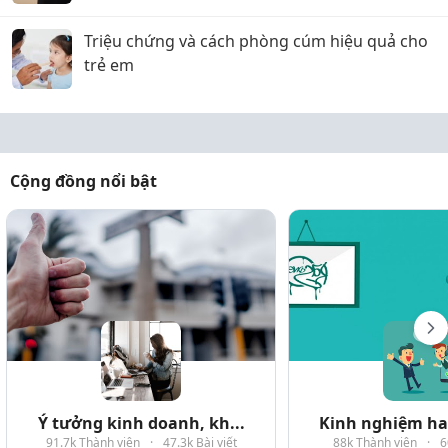
Triệu chứng và cách phòng cúm hiệu quả cho
trẻ em
Cộng đồng nổi bật
Ý tưởng kinh doanh, kh...
Kinh nghiệm hay
91.7k Thành viên
·
47.3k Bài viết
88k Thành viên
·
6