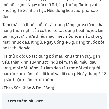
mồ hôi trộm. Ngày dùng 0,8-1,2 g, tương đương với
khoảng 15-20 nhân hạt. Nếu dùng liều cao, phải sao
đen.
Tam thất: Là thuốc bổ có tác dụng tăng lực và tăng khả
năng thích nghi của cơ thể; có tác dụng hoạt huyết, làm
tan huyết ứ, chữa thiếu máu, mệt mỏi, hoa mắt, chóng
mặt, nhức đầu, ít ngủ. Ngày uống 4-6 g, dạng thuốc bột
hoặc thuốc sắc.
Hà thủ ô đỏ: Có tác dụng bổ máu, chữa thận suy, gan
yếu, thần kinh suy nhược, ngủ kém, thiếu máu, đau
lưng, mỏi gối; uống lâu làm đen râu tóc đối với người
bạc tóc sớm, làm tóc đỡ khô và đỡ rụng. Ngày dùng 6-12
g sắc hoặc ngâm rượu uống.
(Theo Sức Khỏe & Đời Sống)
Xem thêm bài viết