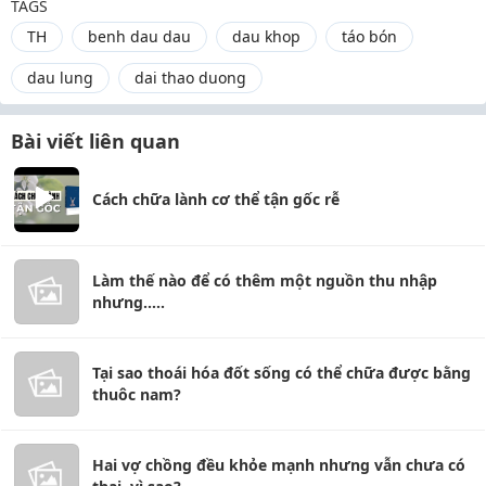
TAGS
TH
benh dau dau
dau khop
táo bón
dau lung
dai thao duong
Bài viết liên quan
Cách chữa lành cơ thể tận gốc rễ
Làm thế nào để có thêm một nguồn thu nhập
nhưng.....
Tại sao thoái hóa đốt sống có thể chữa được bằng
thuôc nam?
Hai vợ chồng đều khỏe mạnh nhưng vẫn chưa có