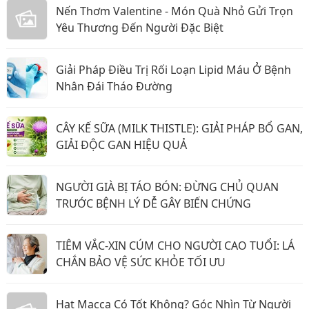
Nến Thơm Valentine - Món Quà Nhỏ Gửi Trọn
Yêu Thương Đến Người Đặc Biệt
Giải Pháp Điều Trị Rối Loạn Lipid Máu Ở Bệnh
Nhân Đái Tháo Đường
CÂY KẾ SỮA (MILK THISTLE): GIẢI PHÁP BỔ GAN,
GIẢI ĐỘC GAN HIỆU QUẢ
NGƯỜI GIÀ BỊ TÁO BÓN: ĐỪNG CHỦ QUAN
TRƯỚC BỆNH LÝ DỄ GÂY BIẾN CHỨNG
TIÊM VẮC-XIN CÚM CHO NGƯỜI CAO TUỔI: LÁ
CHẮN BẢO VỆ SỨC KHỎE TỐI ƯU
Hạt Macca Có Tốt Không? Góc Nhìn Từ Người