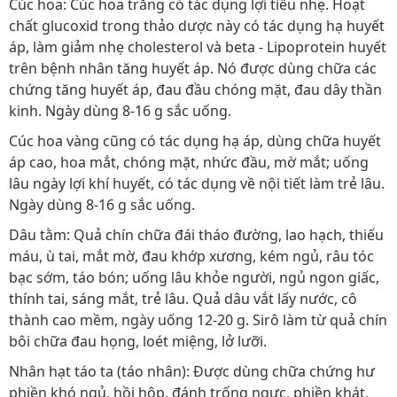
Cúc hoa: Cúc hoa trắng có tác dụng lợi tiểu nhẹ. Hoạt
chất glucoxid trong thảo dược này có tác dụng hạ huyết
áp, làm giảm nhẹ cholesterol và beta - Lipoprotein huyết
trên bệnh nhân tăng huyết áp. Nó được dùng chữa các
chứng tăng huyết áp, đau đầu chóng mặt, đau dây thần
kinh. Ngày dùng 8-16 g sắc uống.
Cúc hoa vàng cũng có tác dụng hạ áp, dùng chữa huyết
áp cao, hoa mắt, chóng mặt, nhức đầu, mờ mắt; uống
lâu ngày lợi khí huyết, có tác dụng về nội tiết làm trẻ lâu.
Ngày dùng 8-16 g sắc uống.
Dâu tằm: Quả chín chữa đái tháo đường, lao hạch, thiếu
máu, ù tai, mắt mờ, đau khớp xương, kém ngủ, râu tóc
bạc sớm, táo bón; uống lâu khỏe người, ngủ ngon giấc,
thính tai, sáng mắt, trẻ lâu. Quả dâu vắt lấy nước, cô
thành cao mềm, ngày uống 12-20 g. Sirô làm từ quả chín
bôi chữa đau họng, loét miệng, lở lưỡi.
Nhân hạt táo ta (táo nhân): Được dùng chữa chứng hư
phiền khó ngủ, hồi hộp, đánh trống ngực, phiền khát,