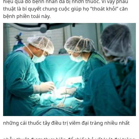
hiệu quả do bệnh nhân đã bị nhờn thuốc. Vì vậy phẫu
thuật là bí quyết chung cuộc giúp họ “thoát khỏi” căn
bệnh phiền toái này.
những cái thuốc tây điều trị viêm đại tràng nhiều nhất