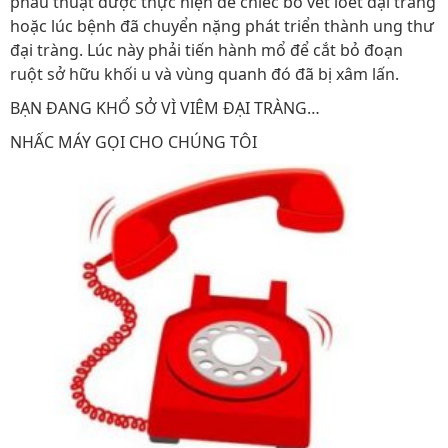
phẫu thuật được thực hiện để chiếc bỏ vết loét đại tràng
hoặc lúc bệnh đã chuyển nặng phát triển thành ung thư
đại tràng. Lúc này phải tiến hành mổ để cắt bỏ đoạn
ruột sở hữu khối u và vùng quanh đó đã bị xâm lấn.
BẠN ĐANG KHỔ SỞ VÌ VIÊM ĐẠI TRÀNG…
NHẤC MÁY GỌI CHO CHÚNG TÔI