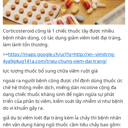
Corticosteroid cũng là 1 chiếc thuốc tây được nhiều
bệnh nhân dùng, có tác dụng giảm viêm loét đại tràng,
làm lành tổn thương.
>>
https://maps.google.ch/url?q=http://xn--vimitrng-
4ya9g4ug141a.com/trieu-chung-viem-dai-trang/
lực lượng thuốc bổ sung chữa viêm ruột già
ngoài ra người bệnh cũng được chỉ định dùng thuốc ức
chế hệ thống miễn dịch, miếng dán nicotine cộng đa
dạng chiếc thuốc kháng sinh để ngăn ngừa sự phát
triển của phần bị viêm, kiểm soát lây nhiễm ví như bệnh
do vi khuẩn gây ra.
giả dụ bị viêm loét đại tràng kèm ỉa chảy thì bệnh nhân
nên vận dụng hàng ngũ thuốc cầm tiêu chảy bao gồm: