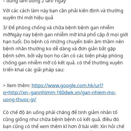
– dùng làm uống 2 lần/ ngày
Với các cách làm này bạn cần phải kiên định và thường
xuyên thì mới hiệu quả
3/ Để phòng chống và chữa bệnh bệnh gan nhiễm
mỡNgày nay bệnh gan nhiễm mỡ khá phổ cập ở mọi giới
hạn tuổi. Do bệnh có những chuyển biến âm thầm nên
bệnh nhân thường ko dễ dàng và đơn giản bắt gặp
bệnh sớm. bởi vậy bọn họ cần có các biện pháp phòng
chống gan nhiễm mỡ có kết quả. có thể thường xuyên
triển khai các giải pháp sau:
> Xem thêm:
https://www.google.com.hk/url?
q=http://xn--gannhimm-160dwk.vn/gan-nhiem-mo-
uong-thuoc-gi/
Có chế độ ăn uống phải chăng để tinh giảm nhân tố
cũng giống như chữa bệnh bệnh có kết quả. điều đó
bạn cũng có thể xem thêm kĩ hơn ở bài viết: Xin hỏi chế