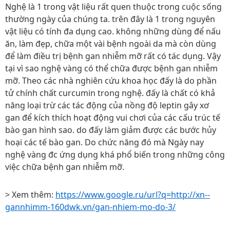
Nghệ là 1 trong vật liệu rất quen thuộc trong cuộc sống
thường ngày của chúng ta. trên đây là 1 trong nguyên
vật liệu có tính đa dụng cao. không những dùng để nấu
ăn, làm đẹp, chữa một vài bệnh ngoài da mà còn dùng
để làm điều trị bệnh gan nhiễm mỡ rất có tác dụng. Vậy
tại vì sao nghệ vàng có thể chữa được bệnh gan nhiễm
mỡ. Theo các nhà nghiên cứu khoa học đấy là do phần
tử chính chất curcumin trong nghệ. đấy là chất có khả
năng loại trừ các tác động của nồng độ leptin gây xơ
gan để kích thích hoạt động vui chơi của các cấu trúc tế
bào gan hình sao. do đấy làm giảm được các bước hủy
hoại các tế bào gan. Do chức năng đó mà Ngày nay
nghệ vàng đc ứng dụng khá phổ biến trong những công
việc chữa bệnh gan nhiễm mỡ.
> Xem thêm:
https://www.google.ru/url?q=http://xn--
gannhimm-160dwk.vn/gan-nhiem-mo-do-3/