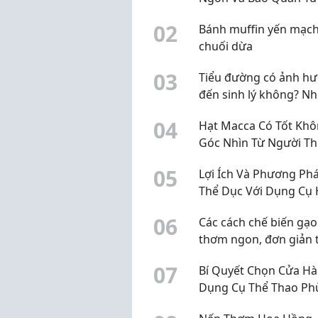
Lâu
0
2
Bánh muffin yến mạc
chuối dừa
0
3
Tiểu đường có ảnh h
đến sinh lý không? N
điều nam giới nên biế
0
4
Hạt Macca Có Tốt Khô
Góc Nhìn Từ Người T
Xuyên Sử Dụng
0
5
Lợi Ích Và Phương Ph
Thể Dục Với Dụng Cụ 
Quả
0
6
Các cách chế biến gạo
thơm ngon, đơn giản t
nhà
0
7
Bí Quyết Chọn Cửa H
Dụng Cụ Thể Thao Ph
Năm 2026