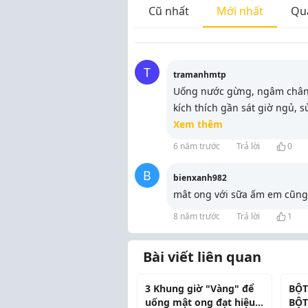
Cũ nhất
Mới nhất
Qu
T
tramanhmtp
Uống nước gừng, ngâm chân
kích thích gần sát giờ ngủ, 
Xem thêm
6 năm trước
Trả lời
0
B
bienxanh982
mât ong với sữa ấm em cũng 
8 năm trước
Trả lời
1
Bài viết liên quan
3 Khung giờ "Vàng" để
BỘT
uống mật ong đạt hiệu
BỘT