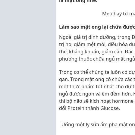
là mật ong nhé.
Mẹo hay từ m
Làm sao mật ong lại chữa đượ
Ngoài giá trị dinh dưỡng, trong 
trị ho, giảm mệt mỏi, điều hòa đ
thể, kháng khuẩn, giảm cân. Đặc
phương thuốc chữa ngủ mất ngủ 
Trong cơ thể chúng ta luôn có d
gan. Trong mật ong có chứa các tỷ
một thực phẩm tốt nhất cho dự t
ngủ được ngon và êm đềm hơn. K
thì bộ não sẽ kích hoạt hormone 
đổi Protein thành Glucose.
Uống một ly sữa ấm pha mật ong