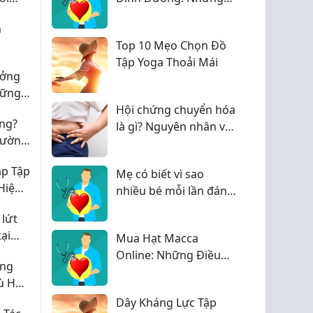
Lỗi Thường Gặp Tại
h
Nhà
Top 10 Mẹo Chọn Đồ
Tập Yoga Thoải Mái
ưởng
hững
t
Hội chứng chuyển hóa
ng?
là gì? Nguyên nhân và
hường
cách phòng ngừa
áp Tập
Mẹ có biết vì sao
Hiệu
nhiều bé mỗi lần đánh
răng là lại sợ và lẩn
 lứt
trốn?
ại
Mua Hạt Macca
Online: Những Điều
àng
Bạn Nên Biết Trước
ù Hợp
Khi Đặt Hàng
Dây Kháng Lực Tập