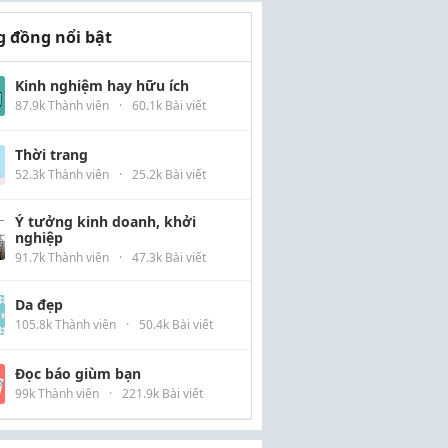
 đồng nổi bật
Kinh nghiệm hay hữu ích
87.9k Thành viên
·
60.1k Bài viết
Thời trang
52.3k Thành viên
·
25.2k Bài viết
Ý tưởng kinh doanh, khởi
nghiệp
91.7k Thành viên
·
47.3k Bài viết
Da đẹp
105.8k Thành viên
·
50.4k Bài viết
Đọc báo giùm bạn
99k Thành viên
·
221.9k Bài viết