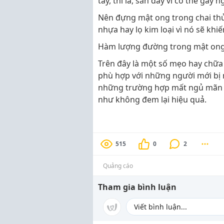
tây, thì là, sắn dây vì có thể gây
Nên đựng mật ong trong chai thủ
nhựa hay lọ kim loại vì nó sẽ khiế
Hàm lượng đường trong mật ong 
Trên đây là một số mẹo hay chữa
phù hợp với những người mới bị 
những trường hợp mất ngủ mãn t
như không đem lại hiệu quả.
515
0
2
Quảng cáo
Tham gia bình luận