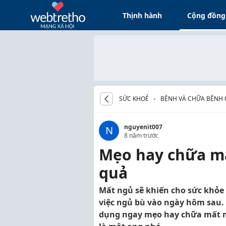
Thịnh hành
Cộng đồng
SỨC KHOẺ
BỆNH VÀ CHỮA BỆNH 
nguyenit007
N
8 năm trước
Mẹo hay chữa mấ
quả
Mất ngủ sẽ khiến cho sức khỏe
việc ngủ bù vào ngày hôm sau.
dụng ngay mẹo hay chữa mất ng