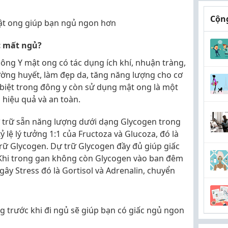
Cộng
ật ong giúp bạn ngủ ngon hơn
c mất ngủ?
Đông Y mật ong có tác dụng ích khí, nhuận tràng,
ường huyết, làm đẹp da, tăng năng lượng cho cơ
 biệt trong đông y còn sử dụng mật ong là một
hiệu quả và an toàn.
ự trữ sẵn năng lượng dưới dạng Glycogen trong
 lệ lý tưởng 1:1 của Fructoza và Glucoza, đó là
rữ Glycogen. Dự trữ Glycogen đầy đủ giúp giấc
hi trong gan không còn Glycogen vào ban đêm
gây Stress đó là Gortisol và Adrenalin, chuyển
 trước khi đi ngủ sẽ giúp bạn có giấc ngủ ngon