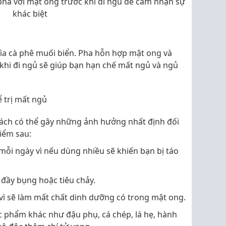
ha với mật ong trước khi đi ngủ để cảm nhận sự
khác biệt
hìa cà phê muối biển. Pha hỗn hợp mật ong và
khi đi ngủ sẽ giúp bạn hạn chế mất ngủ và ngủ
 trị mất ngủ
ch có thể gây những ảnh hưởng nhất định đối
điểm sau:
i ngày vì nếu dùng nhiều sẽ khiến bạn bị táo
đầy bụng hoặc tiêu chảy.
vì sẽ làm mất chất dinh dưỡng có trong mật ong.
 phẩm khác như đậu phụ, cá chép, lá hẹ, hành