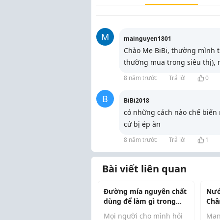
M
mainguyen1801
Chào Mẹ BiBi, thường mình th
thường mua trong siêu thị), 
8 năm trước
Trả lời
0
B
BiBi2018
có những cách nào chế biến
cứ bị ép ăn
8 năm trước
Trả lời
1
Bài viết liên quan
Đường mía nguyên chất
Nướ
dùng để làm gì trong
Châ
nấu ăn hằng ngày?
Toà
Mọi người cho mình hỏi
Man