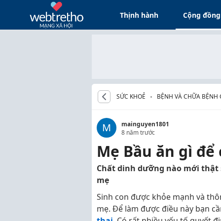
Thịnh hành
Cộng đồng
SỨC KHOẺ
BỆNH VÀ CHỮA BỆNH 
mainguyen1801
M
8 năm trước
Mẹ Bầu ăn gì để
Chất dinh dưỡng nào mới thật 
mẹ
Sinh con được khỏe mạnh và thô
mẹ. Để làm được điều này bạn c
thai
. Có rất nhiều yếu tố quyết 