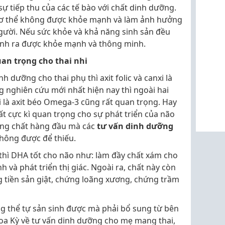
ự tiếp thu của các tế bào với chất dinh dưỡng.
 cơ thể không được khỏe mạnh và làm ảnh hưởng
gười. Nếu sức khỏe và khả năng sinh sản đều
inh ra được khỏe mạnh và thông minh.
an trọng cho thai nhi
 dưỡng cho thai phụ thì axit folic và canxi là
 nghiên cứu mới nhất hiện nay thì ngoài hai
i là axit béo Omega-3 cũng rất quan trọng. Hay
ất cực kì quan trọng cho sự phát triển của não
ng chất hàng đầu mà các
tư vấn dinh dưỡng
hông được để thiếu.
thì DHA tốt cho não như: làm đầy chất xám cho
h và phát triển thị giác. Ngoài ra, chất này còn
tiền sản giật, chứng loãng xương, chứng trầm
g thể tự sản sinh được mà phải bổ sung từ bên
Hoa Kỳ về tư vấn dinh dưỡng cho mẹ mang thai,