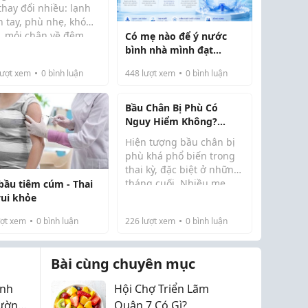
g Cách
thay đổi nhiều: lạnh
n tay, phù nhẹ, khó
, mỏi chân về đêm…
Có mẹ nào để ý nước
 cốt gừng ngâm chân
ậy, nhiều mẹ tìm đến
bình nhà mình đạt
mẹ...
ơng pháp ngâm chân
chuẩn nào chưa?
ượt xem
0
bình luận
448
lượt xem
0
bình luận
c gừng để thư giãn
giữ ấm.
Bầu Chân Bị Phù Có
Nguy Hiểm Không?
Những Điều Mẹ Bầu Cần
Hiện tượng bầu chân bị
Biết
phù khá phổ biến trong
thai kỳ, đặc biệt ở những
tháng cuối. Nhiều mẹ
bầu tiêm cúm - Thai
bầu nhận thấy bàn chân,
vui khỏe
mắt cá chân hoặc cẳng
ợt xem
0
bình luận
226
lượt xem
0
bình luận
chân sưng to hơn bình
thường, gây cảm giác
nặng nề và khó chị...
Bài cùng chuyên mục
inh
Hội Chợ Triển Lãm
hường
Quận 7 Có Gì?