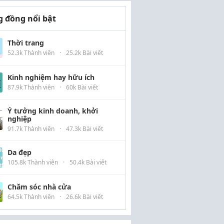
 đồng nổi bật
Thời trang
52.3k Thành viên
·
25.2k Bài viết
Kinh nghiệm hay hữu ích
87.9k Thành viên
·
60k Bài viết
Ý tưởng kinh doanh, khởi
nghiệp
91.7k Thành viên
·
47.3k Bài viết
Da đẹp
105.8k Thành viên
·
50.4k Bài viết
Chăm sóc nhà cửa
64.5k Thành viên
·
26.6k Bài viết