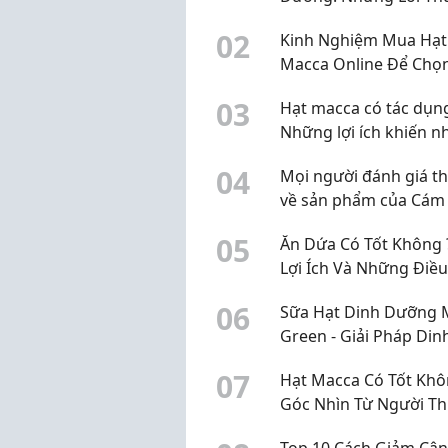
Gặp Tại Nhà
0
2
Kinh Nghiệm Mua Hạt
Macca Online Để Chọ
Được Sản Phẩm Chất
0
3
Hạt macca có tác dụng
Lượng
Những lợi ích khiến n
người yêu thích
0
4
Mọi người đánh giá t
về sản phẩm của Cám
Bột?
0
5
Ăn Dứa Có Tốt Không 
Lợi Ích Và Những Điề
Lưu Ý
0
6
Sữa Hạt Dinh Dưỡng 
Green - Giải Pháp Din
Dưỡng Lành Mạnh Ch
0
7
Hạt Macca Có Tốt Khô
Cuộc Sống Hiện Đại
Góc Nhìn Từ Người T
Xuyên Sử Dụng
Top 10 Cách Giảm Cân