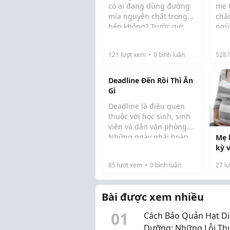
Đún
có ai đang dùng đường
mẹ 
mía nguyên chất trong
châ
bếp không? Trước giờ
ngủ
Vậy
mình hay dùng đường
Vì v
cho 
trắng để nấu chè, kho cá,
phư
121
lượt xem
0
bình luận
528
l
kho thịt hoặc pha nước
nướ
uống, nhưng gần đây
và 
thấy nhiều người
Deadline Đến Rồi Thì Ăn
chuyển...
Gì
Deadline là điều quen
thuộc với học sinh, sinh
viên và dân văn phòng.
Những ngày phải hoàn
Mẹ 
thành bài tập, dự án
kỳ 
hoặc công việc đúng hạn
85
lượt xem
0
bình luận
27
lư
thường đi kèm với áp lực
và những giờ làm việc
kéo dài. Bên cạnh...
Bài được xem nhiều
0
1
Cách Bảo Quản Hạt D
Dưỡng: Những Lỗi T