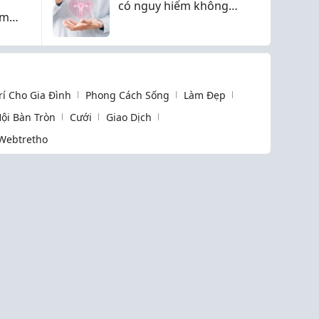
có nguy hiểm không?
ảm
Nguyên nhân là gì?
Trí Cho Gia Đình
Phong Cách Sống
Làm Đẹp
ội Bàn Tròn
Cưới
Giao Dịch
Webtretho