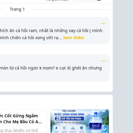
Trang 1
ích ăn cá hồi ram, nhất là những vay cá hồi ( mình
mình chiên cá hồi xong vớt ra
...
Xem thêm
 món từ cá hồi ngon k mom? e cực kì ghét ăn nhưng
c Cốt Gừng Ngâm
n Cho Mẹ Bầu Có An
n Không? Cách Dùng
g thai khiến cơ thể