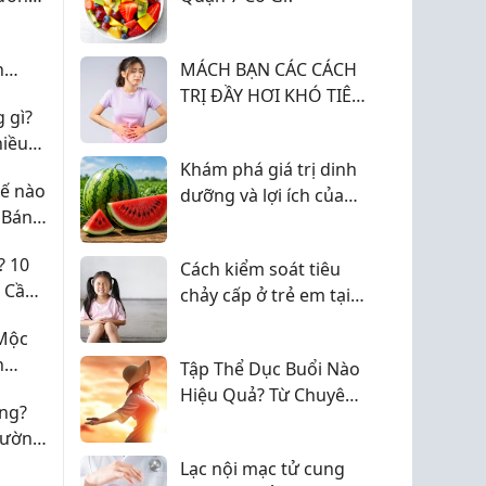
n
MÁCH BẠN CÁC CÁCH
TRỊ ĐẦY HƠI KHÓ TIÊU
 gì?
HIỆU QUẢ TẠI NHÀ
hiều
Khám phá giá trị dinh
hế nào
dưỡng và lợi ích của
 Bán
dưa hấu đối với sức
khỏe
? 10
Cách kiểm soát tiêu
u Cần
chảy cấp ở trẻ em tại
nhà
Mộc
h
Tập Thể Dục Buổi Nào
o
Hiệu Quả? Từ Chuyên
ng?
Gia 2026
hường
Lạc nội mạc tử cung