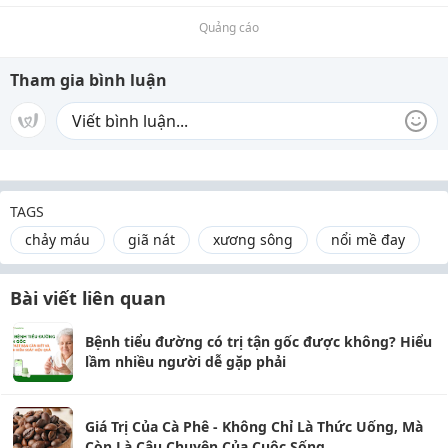
Quảng cáo
Tham gia bình luận
TAGS
chảy máu
giã nát
xương sông
nổi mề đay
Bài viết liên quan
Bệnh tiểu đường có trị tận gốc được không? Hiểu
lầm nhiều người dễ gặp phải
Giá Trị Của Cà Phê - Không Chỉ Là Thức Uống, Mà
Còn Là Câu Chuyện Của Cuộc Sống