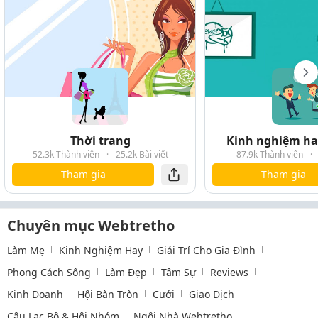
Thời trang
Kinh nghiệm hay
52.3k Thành viên
·
25.2k Bài viết
87.9k Thành viên
·
Tham gia
Tham gia
Chuyên mục Webtretho
Làm Mẹ
Kinh Nghiệm Hay
Giải Trí Cho Gia Đình
Phong Cách Sống
Làm Đẹp
Tâm Sự
Reviews
Kinh Doanh
Hội Bàn Tròn
Cưới
Giao Dịch
Câu Lạc Bộ & Hội Nhóm
Ngôi Nhà Webtretho