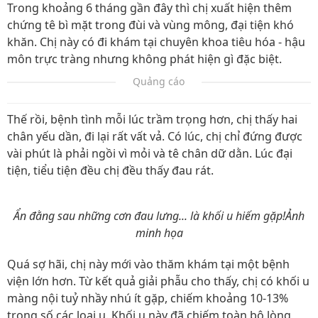
Trong khoảng 6 tháng gần đây thì chị xuất hiện thêm
chứng tê bì mặt trong đùi và vùng mông, đại tiện khó
khăn. Chị này có đi khám tại chuyên khoa tiêu hóa - hậu
môn trực tràng nhưng không phát hiện gì đặc biệt.
Quảng cáo
Thế rồi, bệnh tình mỗi lúc trầm trọng hơn, chị thấy hai
chân yếu dần, đi lại rất vất vả. Có lúc, chị chỉ đứng được
vài phút là phải ngồi vì mỏi và tê chân dữ dằn. Lúc đại
tiện, tiểu tiện đều chị đều thấy đau rát.
Ẩn đằng sau những cơn đau lưng... là khối u hiếm gặp!Ảnh
minh họa
Quá sợ hãi, chị này mới vào thăm khám tại một bệnh
viện lớn hơn. Từ kết quả giải phẫu cho thấy, chị có khối u
màng nội tuỷ nhầy nhú ít gặp, chiếm khoảng 10-13%
trong số các loại u. Khối u này đã chiếm toàn bộ lòng