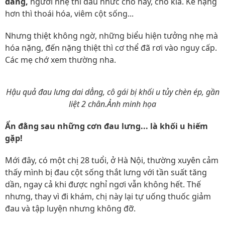
dẳng,
người nhẹ thì đau nhức chỗ này, chỗ kia. Kẻ nặng
hơn thì thoái hóa, viêm cột sống...
Nhưng thiệt không ngờ, những biểu hiện tưởng nhẹ mà
hóa nặng, đến nặng thiệt thì cơ thể đã rơi vào nguy cấp.
Các mẹ chớ xem thường nha.
Hậu quả đau lưng dai dẳng, cô gái bị khối u tủy chèn ép, gần
liệt 2 chân.Ảnh minh họa
Ẩn đằng sau những cơn đau lưng... là khối u hiếm
gặp!
Mới đây, có một chị 28 tuổi, ở Hà Nội, thường xuyên cảm
thấy mình bị đau cột sống thắt lưng với tần suất tăng
dần, ngay cả khi được nghỉ ngơi vẫn không hết. Thế
nhưng, thay vì đi khám, chị này lại tự uống thuốc giảm
đau và tập luyện nhưng không đỡ.