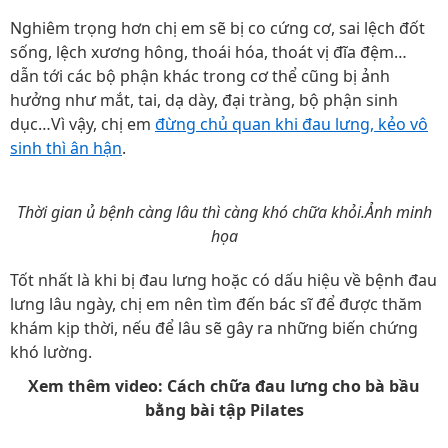
Nghiêm trọng hơn chị em sẽ bị co cứng cơ, sai lệch đốt
sống, lệch xương hông, thoái hóa, thoát vị đĩa đệm…
dẫn tới các bộ phận khác trong cơ thể cũng bị ảnh
hưởng như mắt, tai, dạ dày, đại tràng, bộ phận sinh
dục…Vì vậy, chị em
đừng chủ quan khi đau lưng, kẻo vô
sinh thì ân hận
.
Thời gian ủ bệnh càng lâu thì càng khó chữa khỏi.Ảnh minh
họa
Tốt nhất là khi bị đau lưng hoặc có dấu hiệu về bệnh đau
lưng lâu ngày, chị em nên tìm đến bác sĩ để được thăm
khám kịp thời, nếu để lâu sẽ gây ra những biến chứng
khó lường.
Xem thêm video: Cách chữa đau lưng cho bà bầu
bằng bài tập Pilates