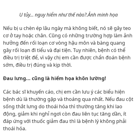
U tủy... nguy hiểm như thế nào?.Ảnh minh họa
Nếu bị u chèn ép lâu ngày mà không biết, nó sẽ gây teo
cơ ở tay hoặc chân. Cũng có những trường hợp làm ảnh
hưởng đến rối loạn cơ vòng hậu môn và bàng quang
gây rối loạn đi tiểu và đại tiện. Tuy nhiên, bệnh có thể
điều trị triệt để, vì vậy chị em cần được chẩn đoán bệnh
sớm, điều trị đúng và kịp thời.
Đau lưng... cũng là hiểm họa khôn lường!
Các bác sĩ khuyến cáo, chị em cần lưu ý các biểu hiện
bệnh dù là thường gặp và thoáng qua nhất. Nếu đau cột
sống thắt lưng do thoái hóa thì thường tăng khi lao
động, giảm khi nghỉ ngơi còn đau liên tục tăng dần, ít
đáp ứng với thuốc giảm đau thì là bệnh lý không phải
thoái hóa.