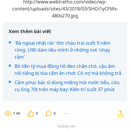
http://www.webtretho.com/video/wp-
content/uploads/sites/43/2018/03/SHOi1yCFMx-
480x270.jpg
Xem thêm bài viết
'Bà ngoại nhặt rác' tìm cháu trai suốt 9 năm
ròng: U90 dám liều mình ở những nơi 'nhạy
cảm'
Bỏ tiền tỷ mua đồng hồ đeo chân chó, cậu ấm
nổi tiếng bị tòa cấm ăn chơi: Có nợ mà không trả
Cảm phục bác sĩ dùng miệng hút nước tiểu, cứu
cụ ông 70t trên máy bay: Kiên trì suốt 37 phút
1.4K
0
0
Quảng cáo