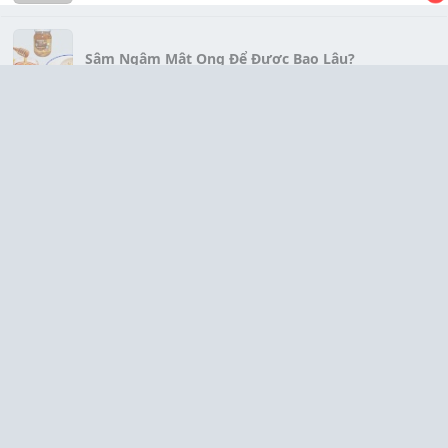
Sâm Ngâm Mật Ong Để Được Bao Lâu?
Cao hắc sâm Hàn Quốc dùng như nào tốt?
Bạn đang uống Cà phê thảo dược hay chỉ là
"Hương liệu thảo dược"?
Lắc Chân Bạc - Điểm Nhấn Thanh Lịch Cho Mọi
Outfit
Tiêu đề: Nhận Diện Các Triệu Chứng Rối Loạn Lo
Âu - Danh Sách Chi Tiết Dành Cho Bạn