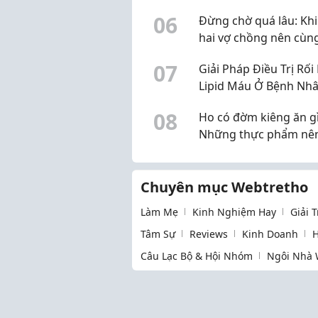
0
6
Đừng chờ quá lâu: Khi
hai vợ chồng nên cùn
kiểm tra sức khỏe sin
0
7
Giải Pháp Điều Trị Rối
Lipid Máu Ở Bệnh Nhâ
Tháo Đường
0
8
Ho có đờm kiêng ăn g
Những thực phẩm nê
chế
Chuyên mục Webtretho
Làm Mẹ
Kinh Nghiệm Hay
Giải 
Tâm Sự
Reviews
Kinh Doanh
H
Câu Lạc Bộ & Hội Nhóm
Ngôi Nhà 