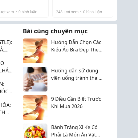
tế hàng đầu chuyên điều
 không được điều trị
 động và ảnh hưởng
đại, các vấn đề về xương
trị các bệnh lý về hệ vận
g phương pháp,
ng nhỏ đến chất
khớp đang ng...
ượt xem
0
bình luận
248
lượt xem
0
bình luận
động.
 có...
ng cuộc sống.
Bài cùng chuyên mục
TLE):
Hướng Dẫn Chọn Các
ẢI
Kiểu Áo Bra Đẹp Theo
Từng Dáng Ngực
HO
 CHẮN
Hướng dẫn sử dụng
I ƯU
viên uống tránh thai
N:
đúng cách và hiệu quả
ƯỚC
9 Điều Cần Biết Trước
HÓA:
Khi Mua 2026
CH
QUẢ
h
Bánh Tráng Xì Ke Có
Phải Là Món Ăn Vặt