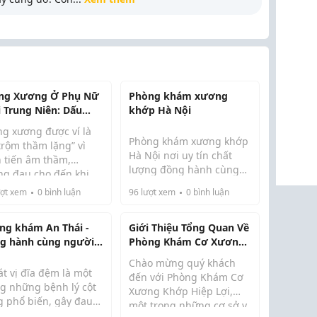
ng Xương Ở Phụ Nữ
Phòng khám xương
i Trung Niên: Dấu
khớp Hà Nội
u, Nguyên Nhân Và
ng xương được ví là
h Phòng Ngừa
Phòng khám xương khớp
trộm thầm lặng” vì
Hà Nội nơi uy tín chất
n tiến âm thầm,
lượng đồng hành cùng
ng đau cho đến khi
sức khỏe xương khớp của
ng đã yếu và dễ gãy.
ợt xem
0
bình luận
96
lượt xem
0
bình luận
bạn. Có thể nói sức khỏe
nữ tuổi trung niên,
xương khớp sẽ ảnh
biệt sau mãn kinh, là
hưởng trực tiếp đến khả
ng khám An Thái -
Giới Thiệu Tổng Quan Về
m có nguy cơ cao
năng vận động và chất
g hành cùng người
Phòng Khám Cơ Xương
. Hiểu rõ dấu h...
lượng cuộc sống của m...
h xương khớp
Khớp Hiệp Lợi
Chào mừng quý khách
t vị đĩa đệm là một
đến với Phòng Khám Cơ
ng những bệnh lý cột
Xương Khớp Hiệp Lợi,
g phổ biến, gây đau
một trong những cơ sở y
c kéo dài, hạn chế
Trong cuộc sống hiện