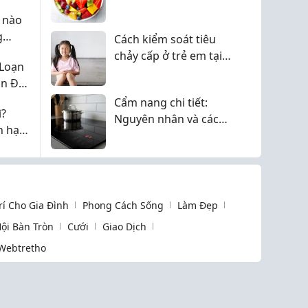
Đáng Thử?
 nào
g
Cách kiểm soát tiêu
h sản?
chảy cấp ở trẻ em tại
 Loạn
nhà
n Đái
Cẩm nang chi tiết:
ì?
Nguyên nhân và cách
n hạn
khắc phục lỗi E7 trên
bếp từ từ A đến Z
Trí Cho Gia Đình
Phong Cách Sống
Làm Đẹp
ội Bàn Tròn
Cưới
Giao Dịch
Webtretho