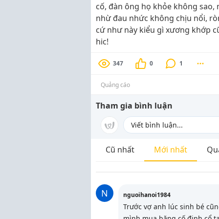
cố, đàn ông họ khỏe không sao,
nhừ đau nhức không chịu nổi, ròn
cứ như này kiểu gì xương khớp c
hic!
347
0
1
Quảng cáo
Tham gia bình luận
Cũ nhất
Mới nhất
Qu
N
nguoihanoi1984
Trước vợ anh lúc sinh bé cũng
mình mua băng cố định cổ t