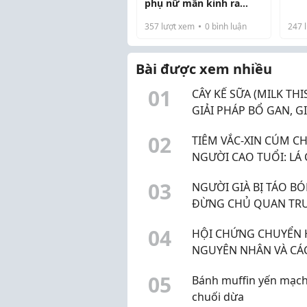
phụ nữ mãn kinh ra
Nếu
vận
sao?
đún
khô
357
lượt xem
0
bình luận
247
l
bệnh
lượ
Bài được xem nhiều
0
1
CÂY KẾ SỮA (MILK THIS
GIẢI PHÁP BỔ GAN, GI
ĐỘC GAN HIỆU QUẢ
0
2
TIÊM VẮC-XIN CÚM C
NGƯỜI CAO TUỔI: LÁ
BẢO VỆ SỨC KHỎE TỐ
0
3
NGƯỜI GIÀ BỊ TÁO BÓ
ĐỪNG CHỦ QUAN TR
BỆNH LÝ DỄ GÂY BIẾN
0
4
HỘI CHỨNG CHUYỂN 
CHỨNG
NGUYÊN NHÂN VÀ CÁ
PHÒNG NGỪA HIỆU 
0
5
Bánh muffin yến mạc
chuối dừa