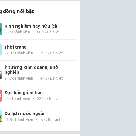
 đồng nổi bật
Kinh nghiệm hay hữu ích
88k Thành viên
·
60.1k Bài viết
Thời trang
52.3k Thành viên
·
25.2k Bài viết
Ý tưởng kinh doanh, khởi
nghiệp
91.7k Thành viên
·
47.3k Bài viết
Đọc báo giùm bạn
99k Thành viên
·
221.9k Bài viết
Du lịch nước ngoài
26.8k Thành viên
·
7.7k Bài viết