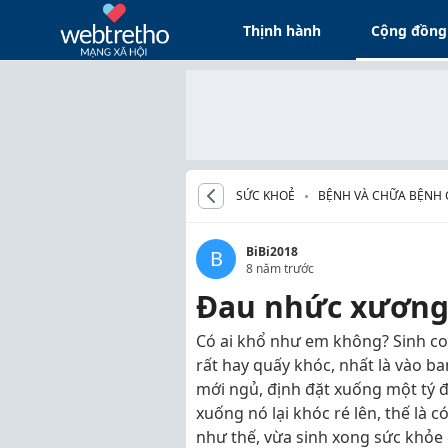
Thịnh hành
Cộng đồng
SỨC KHOẺ
BỆNH VÀ CHỮA BỆNH 
BiBi2018
B
8 năm trước
Đau nhức xương
Có ai khổ như em không? Sinh con
rất hay quấy khóc, nhất là vào b
mới ngủ, định đặt xuống một tý đ
xuống nó lại khóc ré lên, thế l
như thế, vừa sinh xong sức khỏe 