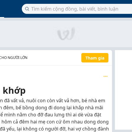
Tham gia
CHO NGƯỜI LỚN
 khớp
 đã vất vả, nuôi con còn vất vả hơn, bé nhà em
an đêm, bế bồng dong đi dong lại khắp nhà mãi
ể mình nằm cho đỡ đau lưng thì ai dè vừa đặt
à có hôm cả đêm hai mẹ con cứ ôm nhau dong dong
đã yếu, lại không có người đỡ, hai vợ chồng đành