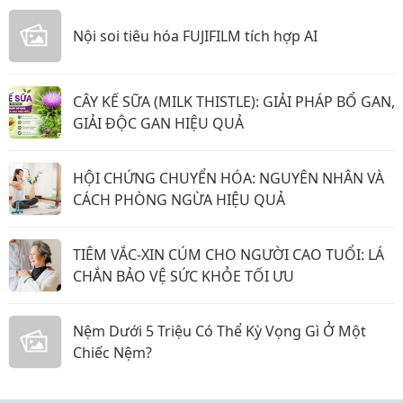
Nội soi tiêu hóa FUJIFILM tích hợp AI
CÂY KẾ SỮA (MILK THISTLE): GIẢI PHÁP BỔ GAN,
GIẢI ĐỘC GAN HIỆU QUẢ
HỘI CHỨNG CHUYỂN HÓA: NGUYÊN NHÂN VÀ
CÁCH PHÒNG NGỪA HIỆU QUẢ
TIÊM VẮC-XIN CÚM CHO NGƯỜI CAO TUỔI: LÁ
CHẮN BẢO VỆ SỨC KHỎE TỐI ƯU
Nệm Dưới 5 Triệu Có Thể Kỳ Vọng Gì Ở Một
Chiếc Nệm?