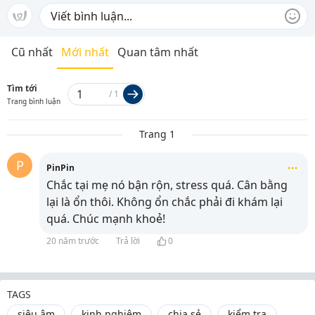
Cũ nhất
Mới nhất
Quan tâm nhất
Tìm tới
/
1
Trang bình luận
Trang 1
P
PinPin
Chắc tại mẹ nó bận rộn, stress quá. Cân bằng
lại là ổn thôi. Không ổn chắc phải đi khám lại
quá. Chúc mạnh khoẻ!
20 năm trước
Trả lời
0
TAGS
siêu âm
kinh nghiệm
chia sẻ
kiểm tra