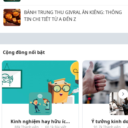
BÁNH TRUNG THU GIVRAL ĂN KIÊNG: THÔNG
TIN CHI TIẾT TỪ A ĐẾN Z
Cộng đồng nổi bật
Kinh nghiệm hay hữu íc...
Ý tưởng kinh do
88k Thành viên
·
60.1k Bài viết
91.7k Thành viên
·