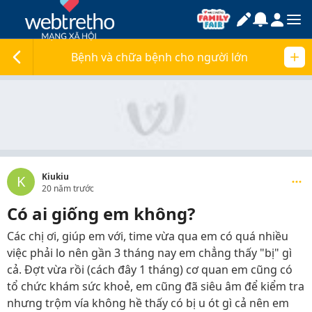
Bệnh và chữa bệnh cho người lớn
Kiukiu
K
20 năm trước
Có ai giống em không?
Các chị ơi, giúp em với, time vừa qua em có quá nhiều
việc phải lo nên gần 3 tháng nay em chẳng thấy "bị" gì
cả. Đợt vừa rồi (cách đây 1 tháng) cơ quan em cũng có
tổ chức khám sức khoẻ, em cũng đã siêu âm để kiểm tra
nhưng trộm vía không hề thấy có bị u ót gì cả nên em