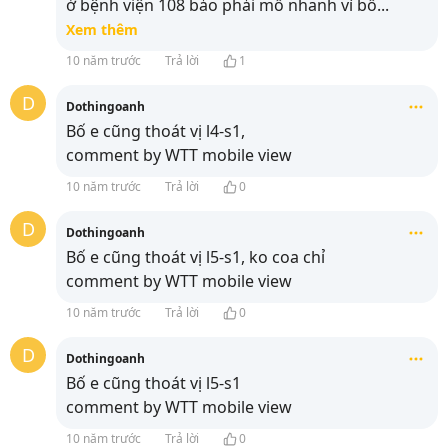
ở bệnh viện 108 bảo phải mổ nhanh vì bố
...
Xem thêm
10 năm trước
Trả lời
1
D
Dothingoanh
Bố e cũng thoát vị l4-s1,
comment by WTT mobile view
10 năm trước
Trả lời
0
D
Dothingoanh
Bố e cũng thoát vị l5-s1, ko coa chỉ
comment by WTT mobile view
10 năm trước
Trả lời
0
D
Dothingoanh
Bố e cũng thoát vị l5-s1
comment by WTT mobile view
10 năm trước
Trả lời
0