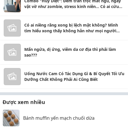
Combo "Hủy Diệt": Đêm trằn trọc mất ngủ, ngày
vật vờ như zombie, stress kinh niên... Có ai cứu
được em không?
Có ai niềng răng xong bị lệch mặt không? Mình
tìm hiểu xong thấy không hẳn như mọi người
nghĩ
Mẩn ngứa, dị ứng, viêm da cơ địa thì phải làm
sao???
Uống Nước Cam Có Tác Dụng Gì & Bí Quyết Tối Ưu
Dưỡng Chất Không Phải Ai Cũng Biết
Được xem nhiều
Bánh muffin yến mạch chuối dừa