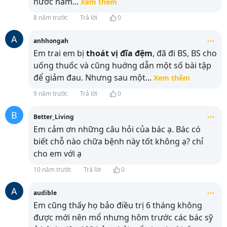
nước nấm
...
Xem thêm
8 năm trước
Trả lời
0
A
anhhongah
Em trai em bị
thoát vị đĩa đệm
, đã đi BS, BS cho
uống thuốc và cũng huớng dẫn một số bài tập
để giảm đau. Nhưng sau một
...
Xem thêm
9 năm trước
Trả lời
0
B
Better_Living
Em cảm ơn những câu hỏi của bác ạ. Bác có
biết chỗ nào chữa bệnh này tốt không ạ? chỉ
cho em với ạ
10 năm trước
Trả lời
0
A
audible
Em cũng thấy họ bảo điều trị 6 tháng không
được mới nên mổ nhưng hôm trước các bác sỹ