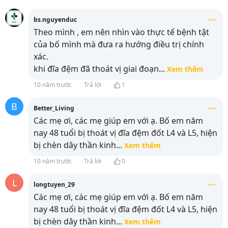
bs.nguyenduc
Theo mình , em nên nhìn vào thực tế bệnh tật
của bố mình mà đưa ra hướng điều trị chính
xác.
khi đĩa đệm đã thoát vị giai đoạn
...
Xem thêm
10 năm trước
Trả lời
1
B
Better_Living
Các mẹ ơi, các mẹ giúp em với ạ. Bố em năm
nay 48 tuổi bị thoát vị đĩa đệm đốt L4 và L5, hiện
bị chèn dây thần kinh
...
Xem thêm
10 năm trước
Trả lời
0
L
longtuyen_29
Các mẹ ơi, các mẹ giúp em với ạ. Bố em năm
nay 48 tuổi bị thoát vị đĩa đệm đốt L4 và L5, hiện
bị chèn dây thần kinh
...
Xem thêm