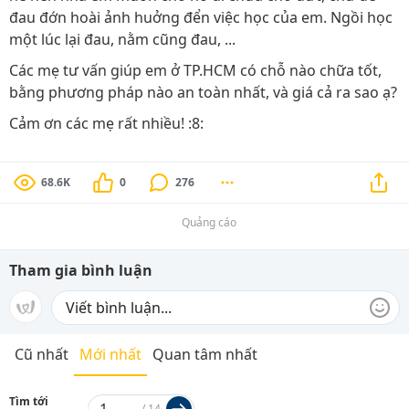
đau đớn hoài ảnh huởng đển việc học của em. Ngồi học
một lúc lại đau, nằm cũng đau, ...
Các mẹ tư vấn giúp em ở TP.HCM có chỗ nào chữa tốt,
bằng phương pháp nào an toàn nhất, và giá cả ra sao ạ?
Cảm ơn các mẹ rất nhiều! :8:
68.6K
0
276
Quảng cáo
Tham gia bình luận
Cũ nhất
Mới nhất
Quan tâm nhất
Tìm tới
/
14