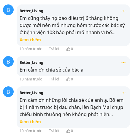
B
Better_Living
Em cũng thấy họ bảo điều trị 6 tháng không
được mới nên mổ nhưng hôm trước các bác sỹ
ở bệnh viện 108 bảo phải mổ nhanh vì bố
...
Xem thêm
10 năm trước
Trả lời
0
B
Better_Living
Em cảm ơn chia sẻ của bác ạ
10 năm trước
Trả lời
0
B
Better_Living
Em cảm ơn những lời chia sẻ của anh ạ. Bố em
bị 1 năm trước bị đau chân, lên Bạch Mai chụp
chiếu bình thường nên không phát hiện
...
Xem thêm
10 năm trước
Trả lời
0