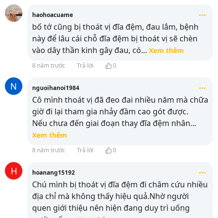
haohoacuame
bố tớ cũng bị thoát vị đĩa đệm, đau lắm, bệnh
này để lâu cái chỗ đĩa đệm bị thoát vị sẽ chèn
vào dây thần kinh gây đau, có
...
Xem thêm
8 năm trước
Trả lời
0
N
nguoihanoi1984
Cô mình thoát vị đã đeo đai nhiều năm mà chữa
giờ đi lại tham gia nhảy đầm cao gót được.
Nếu chưa đến giai đoạn thay đĩa đệm nhân
...
Xem thêm
8 năm trước
Trả lời
0
H
hoanang15192
Chú mình bị thoát vị đĩa đệm đi châm cứu nhiều
địa chỉ mà không thấy hiệu quả.Nhờ người
quen giới thiệu nên hiện đang duy trì uống