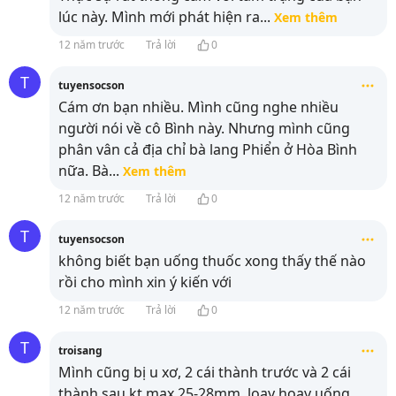
lúc này. Mình mới phát hiện ra
...
Xem thêm
12 năm trước
Trả lời
0
T
tuyensocson
Cám ơn bạn nhiều. Mình cũng nghe nhiều
người nói về cô Bình này. Nhưng mình cũng
phân vân cả địa chỉ bà lang Phiển ở Hòa Bình
nữa. Bà
...
Xem thêm
12 năm trước
Trả lời
0
T
tuyensocson
không biết bạn uống thuốc xong thấy thế nào
rồi cho mình xin ý kiến với
12 năm trước
Trả lời
0
T
troisang
Mình cũng bị u xơ, 2 cái thành trước và 2 cái
thành sau kt max 25-28mm. loay hoay uống