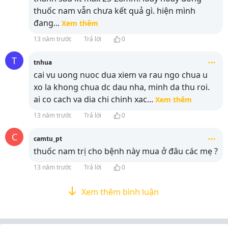
thuốc nam vẫn chưa kết quả gì. hiện mình
đang
...
Xem thêm
13 năm trước
Trả lời
0
T
tnhua
cai vu uong nuoc dua xiem va rau ngo chua u
xo la khong chua dc dau nha, minh da thu roi.
ai co cach va dia chi chinh xac
...
Xem thêm
13 năm trước
Trả lời
0
C
camtu_pt
thuốc nam trị cho bệnh này mua ở đâu các mẹ ?
13 năm trước
Trả lời
0
Xem thêm bình luận