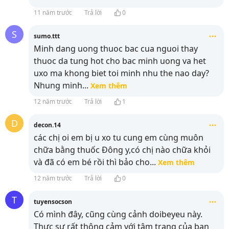
11 năm trước
Trả lời
0
S
sumo.ttt
Minh dang uong thuoc bac cua nguoi thay
thuoc da tung hot cho bac minh uong va het
uxo ma khong biet toi minh nhu the nao day?
Nhung minh
...
Xem thêm
12 năm trước
Trả lời
1
D
decon.14
các chị oi em bị u xo tu cung em cùng muôn
chữa bằng thuốc Đông y,có chị nào chữa khỏi
và đã có em bé rồi thì bảo cho
...
Xem thêm
12 năm trước
Trả lời
0
T
tuyensocson
Có mình đây, cũng cùng cảnh doibeyeu này.
Thực sự rất thông cảm với tâm trạng của bạn