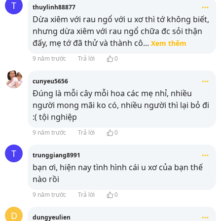
T
thuylinh88877
Dừa xiêm với rau ngổ với u xơ thì tớ không biết,
nhưng dừa xiêm với rau ngổ chữa đc sỏi thận
đấy, mẹ tớ đã thử và thành cô
...
Xem thêm
9 năm trước
Trả lời
0
cunyeu5656
Đúng là mỗi cây mỗi hoa các mẹ nhỉ, nhiều
người mong mãi ko có, nhiều người thì lại bỏ đi
:( tội nghiệp
9 năm trước
Trả lời
0
T
trunggiang8991
bạn ơi, hiện nay tình hình cái u xơ của bạn thế
nào rồi
9 năm trước
Trả lời
0
D
dungyeulien