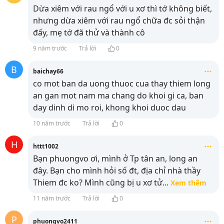
Dừa xiêm với rau ngổ với u xơ thì tớ không biết,
nhưng dừa xiêm với rau ngổ chữa đc sỏi thận
đấy, mẹ tớ đã thử và thành cô
9 năm trước
Trả lời
0
B
baichay66
co mot ban da uong thuoc cua thay thiem long
an gan mot nam ma chang do khoi gi ca, ban
day dinh di mo roi, khong khoi duoc dau
10 năm trước
Trả lời
0
H
httt1002
Bạn phuongvo ơi, mình ở Tp tân an, long an
đây. Bạn cho mình hỏi số đt, địa chỉ nhà thầy
Thiem đc ko? Mình cũng bị u xơ tử
...
Xem thêm
11 năm trước
Trả lời
0
P
phuongvo2411