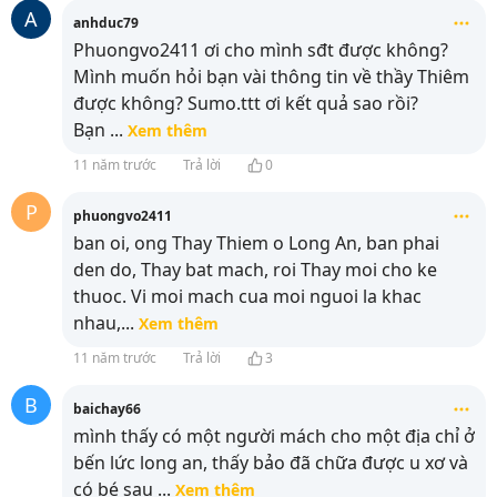
A
anhduc79
Phuongvo2411 ơi cho mình sđt được không?
Mình muốn hỏi bạn vài thông tin về thầy Thiêm
được không? Sumo.ttt ơi kết quả sao rồi?
Bạn
...
Xem thêm
11 năm trước
Trả lời
0
P
phuongvo2411
ban oi, ong Thay Thiem o Long An, ban phai
den do, Thay bat mach, roi Thay moi cho ke
thuoc. Vi moi mach cua moi nguoi la khac
nhau,
...
Xem thêm
11 năm trước
Trả lời
3
B
baichay66
mình thấy có một người mách cho một địa chỉ ở
bến lức long an, thấy bảo đã chữa được u xơ và
có bé sau
...
Xem thêm