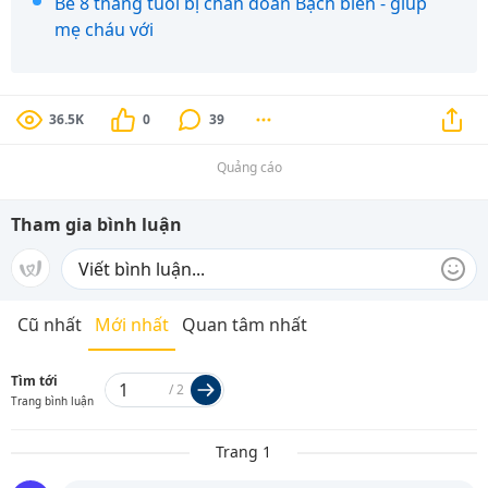
Bé 8 tháng tuổi bị chẩn đoán Bạch biến - giúp
mẹ cháu với
36.5K
0
39
Quảng cáo
Tham gia bình luận
Cũ nhất
Mới nhất
Quan tâm nhất
Tìm tới
/
2
Trang bình luận
Trang 1