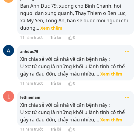
Ban Anh Duc 79, xuong cho Binh Chanh, hoi
nguoi dan xung quanh, Thay Thiem o Ben Luc,
xa My Yen, Long An, ban se duoc moi nguoi chi
duong
...
Xem thêm
11 năm trước
Trả lời
0
A
anhduc79
Xin chia sẻ với cả nhà về căn bệnh này :
U xơ tử cung là những khối u lành tính có thể
gây ra đau đớn, chảy máu nhiều,
...
Xem thêm
11 năm trước
Trả lời
0
L
lethienlam
Xin chia sẻ với cả nhà về căn bệnh này :
U xơ tử cung là những khối u lành tính có thể
gây ra đau đớn, chảy máu nhiều,
...
Xem thêm
11 năm trước
Trả lời
0