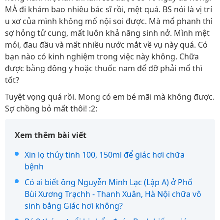
MÀ đi khám bao nhiêu bác sĩ rồi, mệt quá. BS nói là vị trí
u xơ của mình không mổ nội soi được. Mà mổ phanh thì
sợ hỏng tử cung, mất luôn khả năng sinh nở. Mình mệt
mỏi, đau đầu và mất nhiều nước mắt về vụ này quá. Có
bạn nào có kinh nghiệm trong việc này không. Chữa
được bằng đông y hoặc thuốc nam để đỡ phải mổ thì
tốt?
Tuyệt vọng quá rồi. Mong có em bé mãi mà không được.
Sợ chồng bỏ mất thôi! :2:
Xem thêm bài viết
Xin lọ thủy tinh 100, 150ml để giác hơi chữa
bệnh
Có ai biết ông Nguyễn Minh Lạc (Lập A) ở Phố
Bùi Xương Trạchh - Thanh Xuân, Hà Nội chữa vô
sinh bằng Giác hơi không?