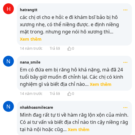
H
hatrangtt
các chị ơi cho e hỏi: e đi khám bsĩ bảo bị hô
xương nhẹ, có thể niềng được. e định niềng
mặt trong. nhưng nge nói hô xương thì
...
Xem thêm
14 năm trước
Trả lời
0
N
nana_smile
Em có đứa em bị răng hô khá nặng, mà đã 24
tuổi bây giờ muốn đi chỉnh lại. Các chị có kinh
nghiệm gì và biết địa chỉ nào
...
Xem thêm
14 năm trước
Trả lời
0
N
nhakhoasmilecare
Mình đag rất tự ti về hàm răg lộn xộn của mình.
Có ai tư vấn và biết địa chỉ nào tin cậy niềng răg
tại hà nội hoặc cũg
...
Xem thêm