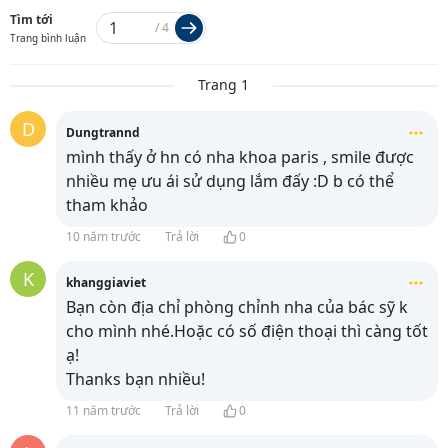
Tìm tới
/
4
Trang bình luận
Trang 1
D
Dungtrannd
mình thấy ở hn có nha khoa paris , smile được
nhiều mẹ ưu ái sử dụng lắm đấy :D b có thể
tham khảo
10 năm trước
Trả lời
0
K
khanggiaviet
Bạn còn địa chỉ phòng chỉnh nha của bác sỹ k
cho mình nhé.Hoặc có số điện thoại thì càng tốt
ạ!
Thanks bạn nhiều!
11 năm trước
Trả lời
0