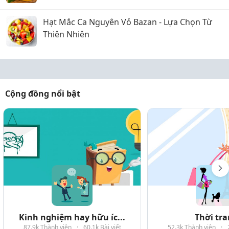
Hạt Mắc Ca Nguyên Vỏ Bazan - Lựa Chọn Từ
Thiên Nhiên
Cộng đồng nổi bật
Kinh nghiệm hay hữu íc...
Thời tr
87.9k Thành viên
·
60.1k Bài viết
52.3k Thành viên
·