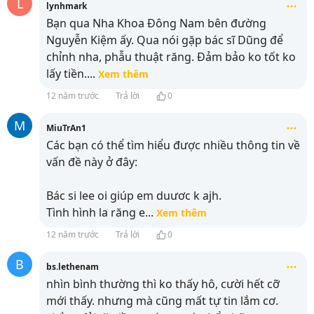
L
lynhmark
Bạn qua Nha Khoa Đông Nam bên đường
Nguyễn Kiệm ấy. Qua nói gặp bác sĩ Dũng để
chỉnh nha, phẫu thuật răng. Đảm bảo ko tốt ko
lấy tiền.
...
Xem thêm
12 năm trước
Trả lời
0
M
MiuTrAn1
Các bạn có thể tìm hiểu được nhiều thông tin về
vấn đề này ở đây:
Bác si lee oi giúp em duươc k ajh.
Tình hình la răng e
...
Xem thêm
12 năm trước
Trả lời
0
B
bs.lethenam
nhìn bình thường thì ko thấy hô, cười hết cỡ
mới thấy. nhưng mà cũng mất tự tin lắm cơ.