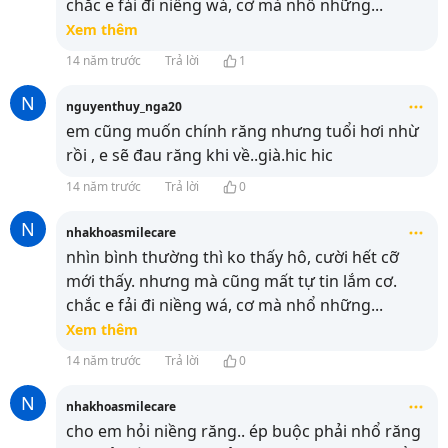
chắc e fải đi niềng wá, cơ mà nhổ những
...
Xem thêm
14 năm trước
Trả lời
1
N
nguyenthuy_nga20
em cũng muốn chính răng nhưng tuổi hơi nhừ
rồi , e sẽ đau răng khi về..già.hic hic
14 năm trước
Trả lời
0
N
nhakhoasmilecare
nhìn bình thường thì ko thấy hô, cười hết cỡ
mới thấy. nhưng mà cũng mất tự tin lắm cơ.
chắc e fải đi niềng wá, cơ mà nhổ những
...
Xem thêm
14 năm trước
Trả lời
0
N
nhakhoasmilecare
cho em hỏi niềng răng.. ép buộc phải nhổ răng