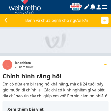
Bệnh và chữa bệnh cho người lớn
lananhbeo
L
20 năm trước
Chỉnh hình răng hô!
Em có đứa em bị răng hô khá nặng, mà đã 24 tuổi bây
giờ muốn đi chỉnh lại. Các chị có kinh nghiệm gì và biết
địa chỉ nào tin cậy chỉ giúp em với! Em xin cảm ơn nhiều!
Xem thêm bài viết