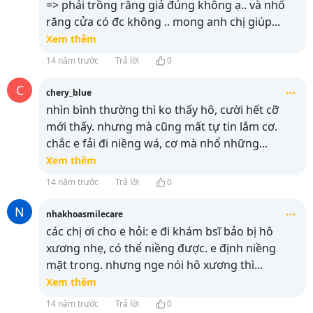
=> phải trồng răng giả đúng không ạ.. và nhổ
răng cửa có đc không .. mong anh chị giúp
...
Xem thêm
14 năm trước
Trả lời
0
C
chery_blue
nhìn bình thường thì ko thấy hô, cười hết cỡ
mới thấy. nhưng mà cũng mất tự tin lắm cơ.
chắc e fải đi niềng wá, cơ mà nhổ những
...
Xem thêm
14 năm trước
Trả lời
0
N
nhakhoasmilecare
các chị ơi cho e hỏi: e đi khám bsĩ bảo bị hô
xương nhẹ, có thể niềng được. e định niềng
mặt trong. nhưng nge nói hô xương thì
...
Xem thêm
14 năm trước
Trả lời
0