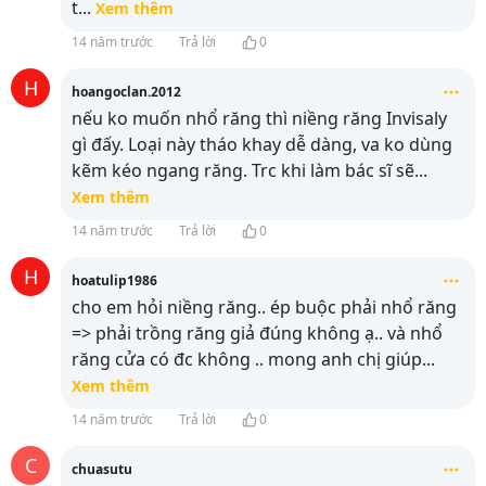
t
...
Xem thêm
14 năm trước
Trả lời
0
H
hoangoclan.2012
nếu ko muốn nhổ răng thì niềng răng Invisaly
gì đấy. Loại này tháo khay dễ dàng, va ko dùng
kẽm kéo ngang răng. Trc khi làm bác sĩ sẽ
...
Xem thêm
14 năm trước
Trả lời
0
H
hoatulip1986
cho em hỏi niềng răng.. ép buộc phải nhổ răng
=> phải trồng răng giả đúng không ạ.. và nhổ
răng cửa có đc không .. mong anh chị giúp
...
Xem thêm
14 năm trước
Trả lời
0
C
chuasutu