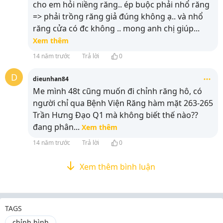
cho em hỏi niềng răng.. ép buộc phải nhổ răng
=> phải trồng răng giả đúng không ạ.. và nhổ
răng cửa có đc không .. mong anh chị giúp
...
Xem thêm
14 năm trước
Trả lời
0
D
dieunhan84
Me mình 48t cũng muốn đi chỉnh răng hô, có
người chỉ qua Bệnh Viện Răng hàm mặt 263-265
Trần Hưng Đạo Q1 mà không biết thế nào??
đang phân
...
Xem thêm
14 năm trước
Trả lời
0
Xem thêm bình luận
TAGS
chỉnh hình