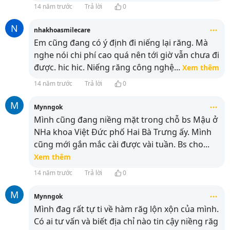
14 năm trước
Trả lời
0
N
nhakhoasmilecare
Em cũng đang có ý định đi niếng lại răng. Mà
nghe nói chi phí cao quá nên tới giờ vẫn chưa đi
được. hic hic. Niếng răng công nghệ
...
Xem thêm
14 năm trước
Trả lời
0
M
Mynngok
Mình cũng đang niềng mặt trong chỗ bs Mậu ở
NHa khoa Việt Đức phố Hai Bà Trưng ấy. Mình
cũng mới gắn mắc cài được vài tuần. Bs cho
...
Xem thêm
14 năm trước
Trả lời
0
M
Mynngok
Mình đag rất tự ti về hàm răg lộn xộn của mình.
Có ai tư vấn và biết địa chỉ nào tin cậy niềng răg