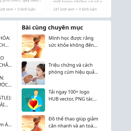
một trong những cơ sở y
c kéo dài, hạn chế
Trong cuộc sống hiện
tế hàng đầu chuyên điều
ượt xem
0
bình luận
247
lượt xem
0
bình luận
 không được điều trị
 động và ảnh hưởng
đại, các vấn đề về xương
trị các bệnh lý về hệ vận
g phương pháp,
ng nhỏ đến chất
khớp đang ng...
động.
 có...
ng cuộc sống.
Bài cùng chuyên mục
HÓA:
Mình học được rằng
CH
sức khỏe không đến
QUẢ
từ những điều quá đắt
HO
tiền
 CHẮN
Triệu chứng và cách
I ƯU
phòng cúm hiệu quả
N:
cho trẻ em
ƯỚC
Tải ngay 100+ logo
TLE):
HUB vector, PNG tách
ẢI
nền, file AI sắc nét mới
nhất 2026
Đồ thể thao giúp giảm
m Ái
cân nhanh và an toàn