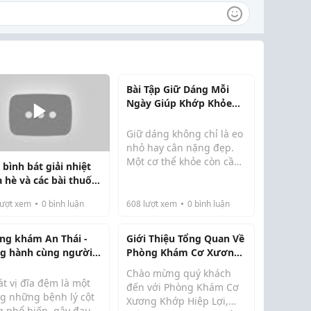
Bài Tập Giữ Dáng Mỗi
Ngày Giúp Khớp Khỏe
Hơn
Giữ dáng không chỉ là eo
nhỏ hay cân nặng đẹp.
Một cơ thể khỏe còn cần
bình bát giải nhiệt
khớp linh hoạt, cơ bắp
 hè và các bài thuốc
đủ mạnh và khả năng
a bệnh đơn giản
vận động ổn định. Nếu
ượt xem
0
bình luận
608
lượt xem
0
bình luận
khớp cứng, bạn dễ mỏi
khi đứng lâu, ngồi lâu
ng khám An Thái -
Giới Thiệu Tổng Quan Về
hoặc leo cầu thang....
g hành cùng người
Phòng Khám Cơ Xương
h xương khớp
Khớp Hiệp Lợi
Chào mừng quý khách
t vị đĩa đệm là một
đến với Phòng Khám Cơ
ng những bệnh lý cột
Xương Khớp Hiệp Lợi,
g phổ biến, gây đau