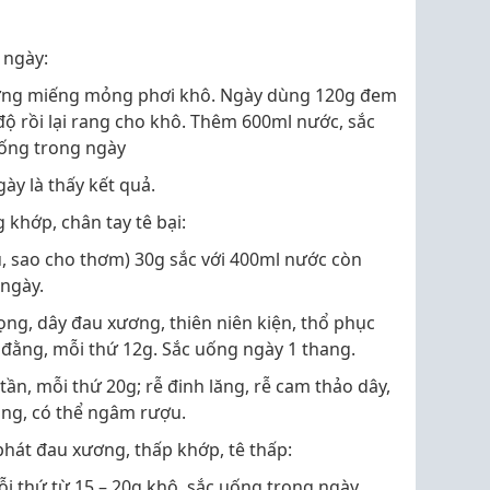
 ngày:
 từng miếng mỏng phơi khô. Ngày dùng 120g đem
độ rồi lại rang cho khô. Thêm 600ml nước, sắc
uống trong ngày
ày là thấy kết quả.
khớp, chân tay tê bại:
u, sao cho thơm) 30g sắc với 400ml nước còn
 ngày.
ọng, dây đau xương, thiên niên kiện, thổ phục
t đằng, mỗi thứ 12g. Sắc uống ngày 1 thang.
 tần, mỗi thứ 20g; rễ đinh lăng, rễ cam thảo dây,
ang, có thể ngâm rượu.
 phát đau xương, thấp khớp, tê thấp:
mỗi thứ từ 15 – 20g khô, sắc uống trong ngày.