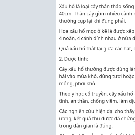
Xấu hổ là loại cây thân thảo sốn
40cm. Thân cây gồm nhiều cành mọ
thường cụp lại khi đụng phải.
Hoa xấu hổ mọc ở kẽ lá được xếp 
4 noãn, 4 cánh dính nhau ở nửa 
Quả xấu hổ thắt lại giữa các hạt,
2. Dược tính:
Cây xấu hổ thường được dùng làm 
hái vào mùa khô, dùng tươi hoặc
mỏng, phơi khô.
Theo y học cổ truyền, cây xấu hổ c
tĩnh, an thần, chống viêm, làm dịu 
Các nghiên cứu hiện đại cho thấy
ương, kết quả thu được đã chứn
trong dân gian là đúng.