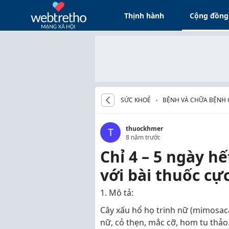
Thịnh hành
Cộng đồng
SỨC KHOẺ
BỆNH VÀ CHỮA BỆNH 
thuockhmer
T
8 năm trước
Chỉ 4 – 5 ngày 
với bài thuốc cự
1. Mô tả:
Cây xấu hổ họ trinh nữ (mimosac
nữ, cỏ thẹn, mắc cỡ, hom tu thả