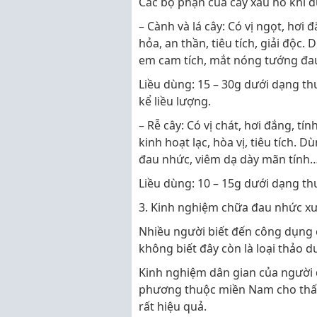
Các bộ phận của cây xấu hổ khi 
– Cành và lá cây: Có vị ngọt, hơi 
hỏa, an thần, tiêu tích, giải độc.
em cam tích, mắt nóng tướng đa
Liều dùng: 15 – 30g dưới dạng th
kể liều lượng.
– Rễ cây: Có vị chát, hơi đắng, t
kinh hoạt lạc, hòa vị, tiêu tích.
đau nhức, viêm dạ dày mãn tính
Liều dùng: 10 – 15g dưới dạng t
3. Kinh nghiệm chữa đau nhức x
Nhiều người biết đến công dụng
không biết đây còn là loại thảo 
Kinh nghiệm dân gian của người 
phương thuộc miền Nam cho thấy
rất hiệu quả.