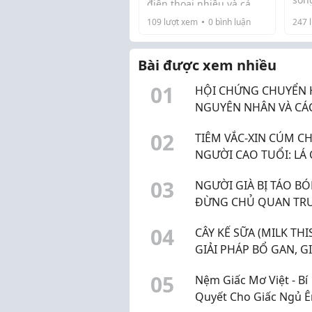
điện thoại nhiều và cả
nhứ
người trung niên. Cảm
109
lượt xem
0
bình luận
247
l
Nếu
vận
giác căng cứng, đau từ
đún
khô
cổ lan xuống vai, đôi khi
bệnh
lượ
lên đầu, khiến bạn mệt
Bài được xem nhiều
mỏi và giảm ...
0
1
HỘI CHỨNG CHUYỂN 
NGUYÊN NHÂN VÀ CÁ
PHÒNG NGỪA HIỆU 
0
2
TIÊM VẮC-XIN CÚM C
NGƯỜI CAO TUỔI: LÁ
BẢO VỆ SỨC KHỎE TỐ
0
3
NGƯỜI GIÀ BỊ TÁO BÓ
ĐỪNG CHỦ QUAN TR
BỆNH LÝ DỄ GÂY BIẾN
0
4
CÂY KẾ SỮA (MILK THIS
CHỨNG
GIẢI PHÁP BỔ GAN, GI
ĐỘC GAN HIỆU QUẢ
0
5
Nệm Giấc Mơ Việt - Bí
Quyết Cho Giấc Ngủ Ê