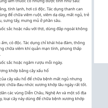
dùng làm thuốc có những dược tính như sau:
đắng, tính lạnh, hơi có độc. Tác dụng thanh can
 Dùng để chữa viêm ruột, viêm dạ dày, mất ngủ, trẻ
u, sưng tấy, mưng mủ ở phần sâu.
uốc sắc hoặc nấu với thịt, dùng đắp ngoài không
ính ấm, có độc. Tác dụng chỉ khái hòa đàm, thông
 Dùng chữa viêm khí quản mạn tính, phong thấp
…
huốc sắc hoặc ngâm rượu mỗi ngày.
ương khớp bằng cây xấu hổ
 của cây xấu hổ để chữa bệnh mất ngủ nhưng
dược chữa đau nhức xương khớp lâu ngày rất tốt.
dân các vùng Diễn Châu, Nghệ An và một số địa
, loại cây này dùng để chữa bệnh xương khớp