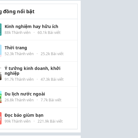
 đồng nổi bật
Kinh nghiệm hay hữu ích
88k Thành viên
·
60.1k Bài viết
Thời trang
52.3k Thành viên
·
25.2k Bài viết
Ý tưởng kinh doanh, khởi
nghiệp
91.7k Thành viên
·
47.3k Bài viết
Du lịch nước ngoài
26.8k Thành viên
·
7.7k Bài viết
Đọc báo giùm bạn
99k Thành viên
·
221.9k Bài viết