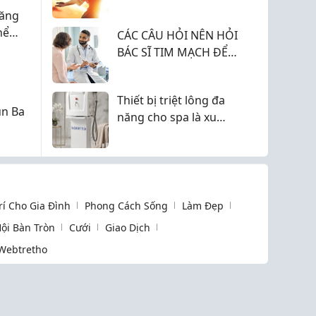
2026
Tăng
hể
CÁC CÂU HỎI NÊN HỎI
BÁC SĨ TIM MẠCH ĐỂ
h
BẢO VỆ TRÁI TIM
KHOẺ MẠNH
Thiết bị triệt lông đa
n Ba
năng cho spa là xu
hướng đầu tư hiện
nay
Trí Cho Gia Đình
Phong Cách Sống
Làm Đẹp
ội Bàn Tròn
Cưới
Giao Dịch
Webtretho