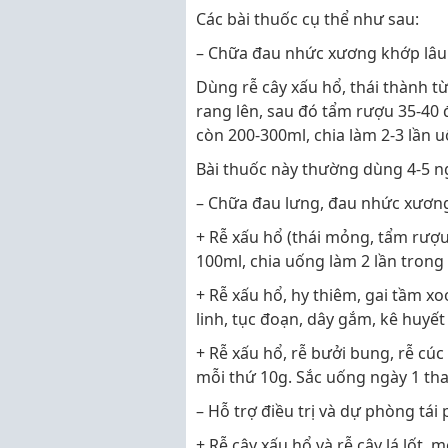
Các bài thuốc cụ thể như sau:
– Chữa đau nhức xương khớp lâu
Dùng rễ cây xấu hổ, thái thành
rang lên, sau đó tẩm rượu 35-40 
còn 200-300ml, chia làm 2-3 lần 
Bài thuốc này thường dùng 4-5 ng
– Chữa đau lưng, đau nhức xương 
+ Rễ xấu hổ (thái mỏng, tẩm rượ
100ml, chia uống làm 2 lần trong
+ Rễ xấu hổ, hy thiêm, gai tầm xo
linh, tục đoạn, dây gắm, kê huyế
+ Rễ xấu hổ, rễ bưởi bung, rễ cúc
mỗi thứ 10g. Sắc uống ngày 1 th
– Hỗ trợ điều trị và dự phòng tái
+ Rễ cây xấu hổ và rễ cây lá lốt, 