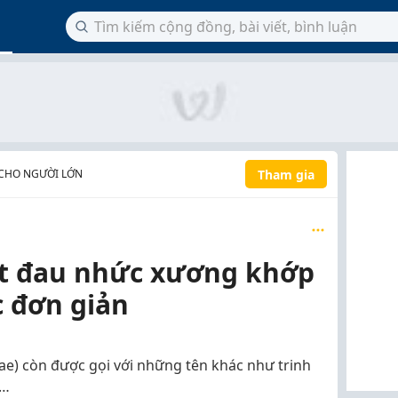
Tham gia
CHO NGƯỜI LỚN
hết đau nhức xương khớp
c đơn giản
ae) còn được gọi với những tên khác như trinh
o…