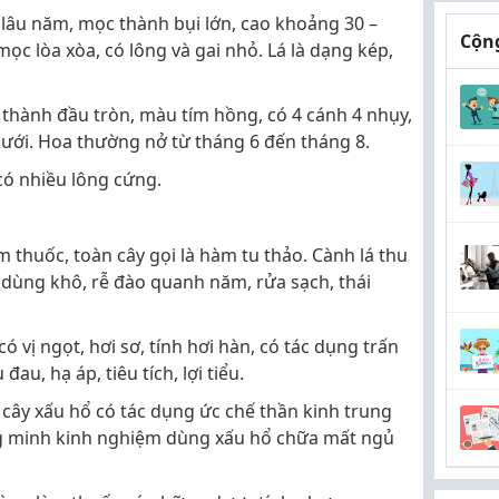
g lâu năm, mọc thành bụi lớn, cao khoảng 30 –
Cộng
c lòa xòa, có lông và gai nhỏ. Lá là dạng kép,
thành đầu tròn, màu tím hồng, có 4 cánh 4 nhụy,
dưới. Hoa thường nở từ tháng 6 đến tháng 8.
 có nhiều lông cứng.
thuốc, toàn cây gọi là hàm tu thảo. Cành lá thu
 dùng khô, rễ đào quanh năm, rửa sạch, thái
ó vị ngọt, hơi sơ, tính hơi hàn, có tác dụng trấn
đau, hạ áp, tiêu tích, lợi tiểu.
 cây xấu hổ có tác dụng ức chế thần kinh trung
g minh kinh nghiệm dùng xấu hổ chữa mất ngủ