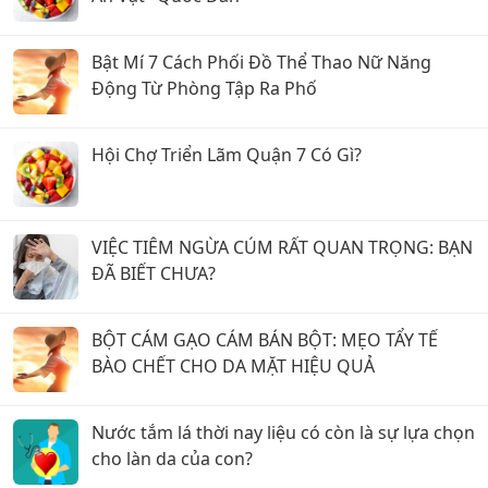
Bật Mí 7 Cách Phối Đồ Thể Thao Nữ Năng
Động Từ Phòng Tập Ra Phố
Hội Chợ Triển Lãm Quận 7 Có Gì?
VIỆC TIÊM NGỪA CÚM RẤT QUAN TRỌNG: BẠN
ĐÃ BIẾT CHƯA?
BỘT CÁM GẠO CÁM BÁN BỘT: MẸO TẨY TẾ
BÀO CHẾT CHO DA MẶT HIỆU QUẢ
Nước tắm lá thời nay liệu có còn là sự lựa chọn
cho làn da của con?