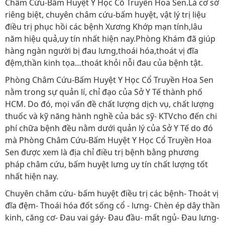
Châm Cứu-Bấm Huyệt Y Học Cổ Truyền Hoa Sen.Là cơ sở
riêng biệt, chuyên châm cứu-bấm huyệt, vật lý trị liệu
điều trị phục hồi các bệnh Xương Khớp mạn tính,lâu
năm hiệu quả,uy tín nhất hiện nay.Phòng Khám đã giúp
hàng ngàn người bị đau lưng,thoái hóa,thoát vị đĩa
đệm,thần kinh tọa…thoát khỏi nỗi đau của bệnh tật.
Phòng Châm Cứu-Bấm Huyệt Y Học Cổ Truyền Hoa Sen
nằm trong sự quản lí, chỉ đạo của Sở Y Tế thành phố
HCM. Do đó, mọi vấn đề chất lượng dịch vụ, chất lượng
thuốc và kỹ năng hành nghề của bác sỹ- KTVcho đến chi
phí chữa bệnh đều nằm dưới quản lý của Sở Y Tế do đó
mà Phòng Châm Cứu-Bấm Huyệt Y Học Cổ Truyền Hoa
Sen được xem là địa chỉ điều trị bệnh bằng phương
pháp châm cứu, bấm huyệt lưng uy tín chất lượng tốt
nhất hiện nay.
Chuyên châm cứu- bấm huyệt điều trị các bệnh- Thoát vị
đĩa đệm- Thoái hóa đốt sống cổ - lưng- Chèn ép dây thần
kinh, căng cơ- Đau vai gáy- Đau đầu- mất ngủ- Đau lưng-