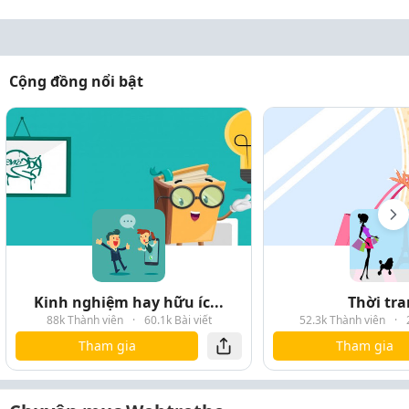
Cộng đồng nổi bật
Kinh nghiệm hay hữu íc...
Thời tr
88k Thành viên
·
60.1k Bài viết
52.3k Thành viên
·
Tham gia
Tham gia